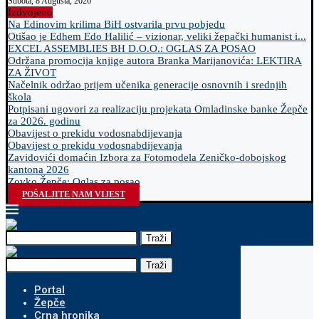
Subota, 8 Augusta, 2026
Izdvojeno
Na Edinovim krilima BiH ostvarila prvu pobjedu
Otišao je Edhem Edo Halilić – vizionar, veliki žepački humanist i...
EXCEL ASSEMBLIES BH D.O.O.: OGLAS ZA POSAO
Održana promocija knjige autora Branka Marijanovića: LEKTIRA
ZA ŽIVOT
Načelnik održao prijem učenika generacije osnovnih i srednjih
škola
Potpisani ugovori za realizaciju projekata Omladinske banke Žepče
za 2026. godinu
Obavijest o prekidu vodosnabdijevanja
Obavijest o prekidu vodosnabdijevanja
Zavidovići domaćin Izbora za Fotomodela Zeničko-dobojskog
kantona 2026
Zovko Žepče: Oglas za posao
POŠALJITE NAM VIJEST
Traži
Traži
Portal
Žepče
Crna hronika