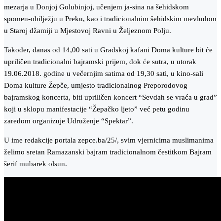
mezarja u Donjoj Golubinjoj, učenjem ja-sina na šehidskom
spomen-obilježju u Preku, kao i tradicionalnim šehidskim mevludom
u Staroj džamiji u Mjestovoj Ravni u Željeznom Polju.
Također, danas od 14,00 sati u Gradskoj kafani Doma kulture bit će
upriličen tradicionalni bajramski prijem, dok će sutra, u utorak
19.06.2018. godine u večernjim satima od 19,30 sati, u kino-sali
Doma kulture Žepče, umjesto tradicionalnog Preporodovog
bajramskog koncerta, biti upriličen koncert “Sevdah se vraća u grad”
koji u sklopu manifestacije “Žepačko ljeto” već petu godinu
zaredom organizuje Udruženje “Spektar”.
U ime redakcije portala zepce.ba/25/, svim vjernicima muslimanima
želimo sretan Ramazanski bajram tradicionalnom čestitkom Bajram
šerif mubarek olsun.