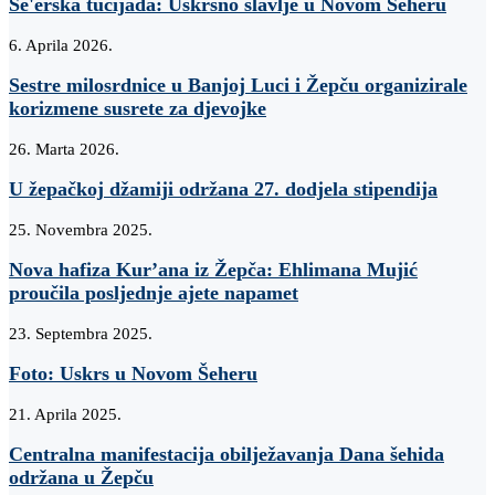
Še'erska tucijada: Uskrsno slavlje u Novom Šeheru
6. Aprila 2026.
Sestre milosrdnice u Banjoj Luci i Žepču organizirale
korizmene susrete za djevojke
26. Marta 2026.
U žepačkoj džamiji održana 27. dodjela stipendija
25. Novembra 2025.
Nova hafiza Kur’ana iz Žepča: Ehlimana Mujić
proučila posljednje ajete napamet
23. Septembra 2025.
Foto: Uskrs u Novom Šeheru
21. Aprila 2025.
Centralna manifestacija obilježavanja Dana šehida
održana u Žepču