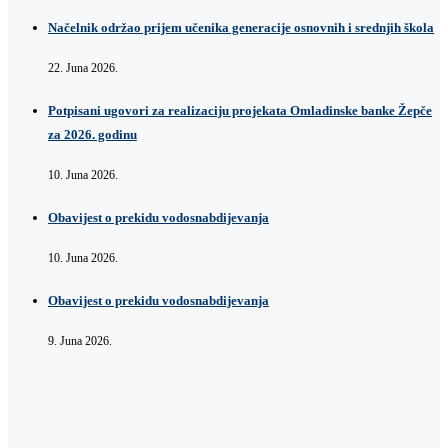
Načelnik održao prijem učenika generacije osnovnih i srednjih škola
22. Juna 2026.
Potpisani ugovori za realizaciju projekata Omladinske banke Žepče
za 2026. godinu
10. Juna 2026.
Obavijest o prekidu vodosnabdijevanja
10. Juna 2026.
Obavijest o prekidu vodosnabdijevanja
9. Juna 2026.