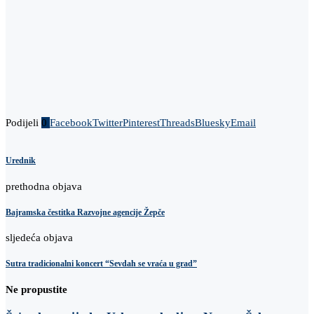
Podijeli
0
Facebook
Twitter
Pinterest
Threads
Bluesky
Email
Urednik
prethodna objava
Bajramska čestitka Razvojne agencije Žepče
sljedeća objava
Sutra tradicionalni koncert “Sevdah se vraća u grad”
Ne propustite