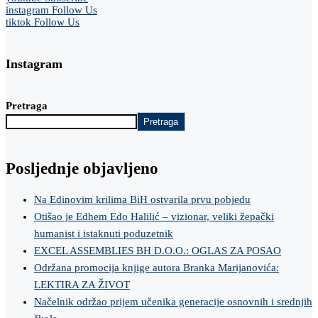
instagram
Follow Us
tiktok
Follow Us
Instagram
Pretraga
Pretraga
Posljednje objavljeno
Na Edinovim krilima BiH ostvarila prvu pobjedu
Otišao je Edhem Edo Halilić – vizionar, veliki žepački
humanist i istaknuti poduzetnik
EXCEL ASSEMBLIES BH D.O.O.: OGLAS ZA POSAO
Održana promocija knjige autora Branka Marijanovića:
LEKTIRA ZA ŽIVOT
Načelnik održao prijem učenika generacije osnovnih i srednjih