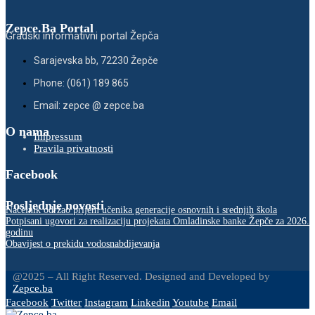
Zepce.Ba Portal
Gradski informativni portal Žepča
Sarajevska bb, 72230 Žepče
Phone: (061) 189 865
Email: zepce @ zepce.ba
O nama
Impressum
Pravila privatnosti
Facebook
Posljednje novosti
Načelnik održao prijem učenika generacije osnovnih i srednjih škola
Potpisani ugovori za realizaciju projekata Omladinske banke Žepče za 2026.
godinu
Obavijest o prekidu vodosnabdijevanja
@2025 – All Right Reserved. Designed and Developed by
Zepce.ba
Facebook
Twitter
Instagram
Linkedin
Youtube
Email