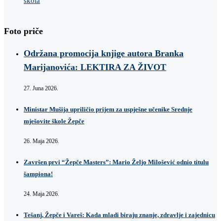
škola
Foto priče
Održana promocija knjige autora Branka
Marijanovića: LEKTIRA ZA ŽIVOT
27. Juna 2026.
Ministar Mušija upriličio prijem za uspješne učenike Srednje
mješovite škole Žepče
26. Maja 2026.
Završen prvi “Žepče Masters”: Mario Željo Milošević odnio titulu
šampiona!
24. Maja 2026.
Tešanj, Žepče i Vareš: Kada mladi biraju znanje, zdravlje i zajednicu