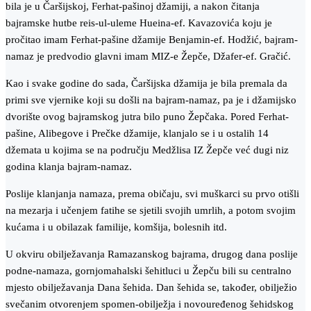
bila je u Čaršijskoj, Ferhat-pašinoj džamiji, a nakon čitanja
bajramske hutbe reis-ul-uleme Hueina-ef. Kavazovića koju je
pročitao imam Ferhat-pašine džamije Benjamin-ef. Hodžić, bajram-
namaz je predvodio glavni imam MIZ-e Žepče, Džafer-ef. Gračić.
Kao i svake godine do sada, Čaršijska džamija je bila premala da
primi sve vjernike koji su došli na bajram-namaz, pa je i džamijsko
dvorište ovog bajramskog jutra bilo puno Žepčaka. Pored Ferhat-
pašine, Alibegove i Prečke džamije, klanjalo se i u ostalih 14
džemata u kojima se na području Medžlisa IZ Žepče već dugi niz
godina klanja bajram-namaz.
Poslije klanjanja namaza, prema običaju, svi muškarci su prvo otišli
na mezarja i učenjem fatihe se sjetili svojih umrlih, a potom svojim
kućama i u obilazak familije, komšija, bolesnih itd.
U okviru obilježavanja Ramazanskog bajrama, drugog dana poslije
podne-namaza, gornjomahalski šehitluci u Žepču bili su centralno
mjesto obilježavanja Dana šehida. Dan šehida se, također, obilježio
svečanim otvorenjem spomen-obilježja i novouređenog šehidskog