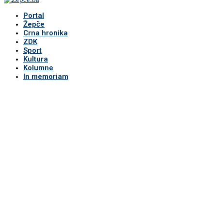
Portal
Žepče
Crna hronika
ZDK
Sport
Kultura
Kolumne
In memoriam