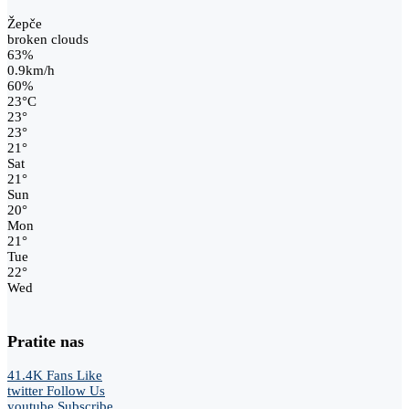
Žepče
broken clouds
63%
0.9km/h
60%
23
°
C
23
°
23
°
21
°
Sat
21
°
Sun
20
°
Mon
21
°
Tue
22
°
Wed
Pratite nas
41.4K
Fans
Like
twitter
Follow Us
youtube
Subscribe