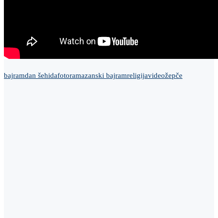
bajram
dan šehida
foto
ramazanski bajram
religija
video
žepče