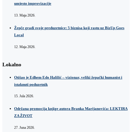
umjesto improvizacije
13. Maja 2026.
Žepče gradi svoje preduzetnice: 5 biznisa koji rastu uz BizUp Goes
Local
12. Maja 2026.
Lokalno
Otišao je Edhem Edo Halilić – vizionar, veliki žepački humanist i
istaknuti poduzetnik
15. Jula 2026.
Održana promocija knjige autora Branka Marijanovića: LEKTIRA
ZA ŽIVOT
27. Juna 2026.