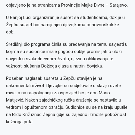
objavljeno je na stranicama Provincije Majke Divne – Sarajevo.
U Banjoj Luci organiziran je susret sa studenticama, dok je u
Žepču susret bio namijenjen djevojkama osnovnoškolske
dobi.
Središnji dio programa činila su predavanja na temu savjesti u
kojima su sudionice imale prigodu dublje promišljati o ulozi
savjesti u svakodnevnom životu, njezinu oblikovanju te
važnosti slušanja Božjega glasa u nutrini čovjeka.
Poseban naglasak susreta u Žepču stavljen je na
sakramentalni život. Djevojke su sudjelovale u slavlju svete
mise, a na raspolaganju za ispovijed bio je don Mario
Matijević. Nakon zajedničkog ručka druženje se nastavilo u
vedrom i opuštenom ozračju. Sudionice su se na kraju uputile
na Brdo Križ iznad Žepča gdje su zajedno izmolile pobožnost
križnoga puta.