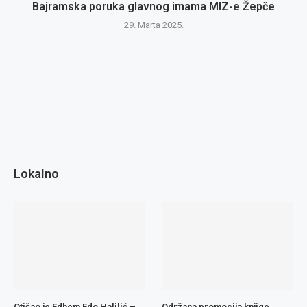
Bajramska poruka glavnog imama MIZ-e Žepče
29. Marta 2025.
Lokalno
Otišao je Edhem Edo Halilić –
Održana promocija knjige