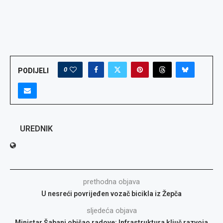
0
PODIJELI
UREDNIK
prethodna objava
U nesreći povrijeđen vozač bicikla iz Žepča
sljedeća objava
Ministar Šabani obišao radove: Infrastruktura ključ razvoja