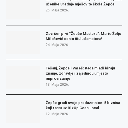
učenike Srednje mješovite škole Žepče
26. Maja 2026.
Završen prvi “Žepče Masters”: Mario Željo
Milošević odnio titulu šampiona!
24. Maja 2026.
Tešanj, Žepče i Vareš: Kada mladi biraju
znanje, zdravlje i zajednicu umjesto
improvizacije
13. Maja 2026.
Žepče gradi svoje preduzetnice: 5 biznisa
koji rastu uz BizUp Goes Local
12. Maja 2026.