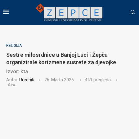
RELIGIJA
Sestre milosrdnice u Banjoj Luci i Žepču
organizirale korizmene susrete za djevojke
Izvor: kta
Autor:
Urednik
26. Marta 2026.
441
pregleda
A+
A-