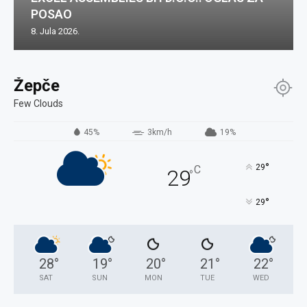
POSAO
8. Jula 2026.
Žepče
Few Clouds
45%
3km/h
19%
°
29
C
29
°
°
29
28
°
19
°
20
°
21
°
22
°
SAT
SUN
MON
TUE
WED