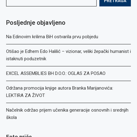
PRETRAGA
Posljednje objavljeno
Na Edinovim krilima BiH ostvarila prvu pobjedu
Otišao je Edhem Edo Halilić – vizionar, veliki žepački humanist i
istaknuti poduzetnik
EXCEL ASSEMBLIES BH D.O.O.: OGLAS ZA POSAO
Održana promocija knjige autora Branka Marijanovića:
LEKTIRA ZA ŽIVOT
Načelnik održao prijem učenika generacije osnovnih i srednjih
škola
Foto priče