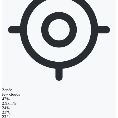
Žepče
few clouds
47%
2.9km/h
24%
23
°
C
23
°