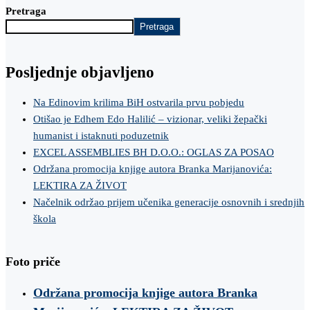
Pretraga
Pretraga
Posljednje objavljeno
Na Edinovim krilima BiH ostvarila prvu pobjedu
Otišao je Edhem Edo Halilić – vizionar, veliki žepački
humanist i istaknuti poduzetnik
EXCEL ASSEMBLIES BH D.O.O.: OGLAS ZA POSAO
Održana promocija knjige autora Branka Marijanovića:
LEKTIRA ZA ŽIVOT
Načelnik održao prijem učenika generacije osnovnih i srednjih
škola
Foto priče
Održana promocija knjige autora Branka