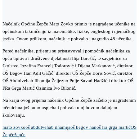
Načelnik Općine Žepče Mato Zovko primio je nagrađene učenike na
općinskom takmičenju iz matematike, fizike, engleskog i njemačkog
jezika. Ovom prilikom, načelnik je pohvalio i nagradio 48 učenika.
Pored načelnika, prijemu su prisustvoval i pomoćnik načelnika za
opću upravu i društvene djelatnosti Ilija Barešić, te savjetnice za
školstvo Jozefina Francelj Todorović i Dijana Markanović, direktor
OŠ Begov Han Adil Gačić, direktor OŠ Žepče Boris Sović, direktor
OŠ Abdulvehab Ilhamija Željezno Polje Suvad Hadžić i direktor OŠ
FRa Grga Martić Ozimica Ivo Bilonić.
Na kraju ovog prijema načelnik Općine Žepče zaželio je nagrađenim
učenicima još puno uspjeha i pohvala u njihovom daljnjem
školovanju.
mato zovko
oš abdulvehab ilhamija
oš begov han
oš fra grga martić
OŠ
Žepče
žepče