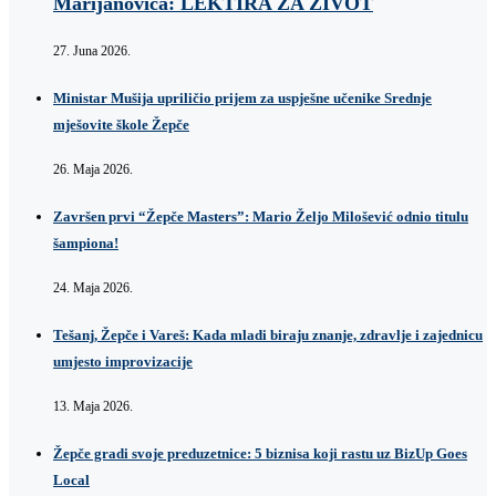
Marijanovića: LEKTIRA ZA ŽIVOT
27. Juna 2026.
Ministar Mušija upriličio prijem za uspješne učenike Srednje
mješovite škole Žepče
26. Maja 2026.
Završen prvi “Žepče Masters”: Mario Željo Milošević odnio titulu
šampiona!
24. Maja 2026.
Tešanj, Žepče i Vareš: Kada mladi biraju znanje, zdravlje i zajednicu
umjesto improvizacije
13. Maja 2026.
Žepče gradi svoje preduzetnice: 5 biznisa koji rastu uz BizUp Goes
Local