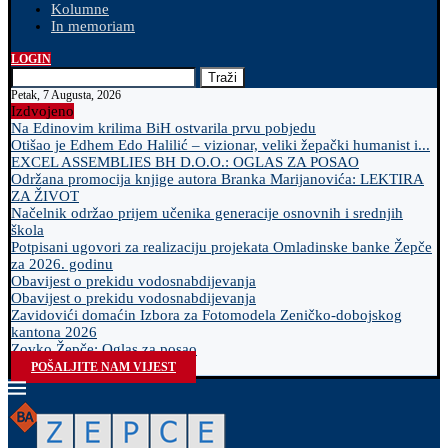
Kolumne
In memoriam
LOGIN
Traži
Petak, 7 Augusta, 2026
Izdvojeno
Na Edinovim krilima BiH ostvarila prvu pobjedu
Otišao je Edhem Edo Halilić – vizionar, veliki žepački humanist i...
EXCEL ASSEMBLIES BH D.O.O.: OGLAS ZA POSAO
Održana promocija knjige autora Branka Marijanovića: LEKTIRA
ZA ŽIVOT
Načelnik održao prijem učenika generacije osnovnih i srednjih
škola
Potpisani ugovori za realizaciju projekata Omladinske banke Žepče
za 2026. godinu
Obavijest o prekidu vodosnabdijevanja
Obavijest o prekidu vodosnabdijevanja
Zavidovići domaćin Izbora za Fotomodela Zeničko-dobojskog
kantona 2026
Zovko Žepče: Oglas za posao
POŠALJITE NAM VIJEST