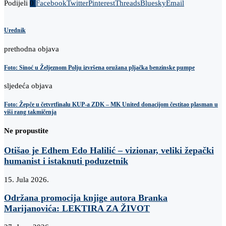
Podijeli
0
Facebook
Twitter
Pinterest
Threads
Bluesky
Email
Urednik
prethodna objava
Foto: Sinoć u Željeznom Polju izvršena oružana pljačka benzinske pumpe
sljedeća objava
Foto: Žepče u četvrtfinalu KUP-a ZDK – MK United donacijom čestitao plasman u
viši rang takmičenja
Ne propustite
Otišao je Edhem Edo Halilić – vizionar, veliki žepački
humanist i istaknuti poduzetnik
15. Jula 2026.
Održana promocija knjige autora Branka
Marijanovića: LEKTIRA ZA ŽIVOT