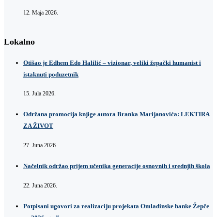
12. Maja 2026.
Lokalno
Otišao je Edhem Edo Halilić – vizionar, veliki žepački humanist i
istaknuti poduzetnik
15. Jula 2026.
Održana promocija knjige autora Branka Marijanovića: LEKTIRA
ZA ŽIVOT
27. Juna 2026.
Načelnik održao prijem učenika generacije osnovnih i srednjih škola
22. Juna 2026.
Potpisani ugovori za realizaciju projekata Omladinske banke Žepče