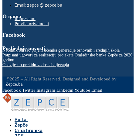
Email: zepce @ zepce.ba
O nama
Impressum
Pravila privatnosti
Facebook
Posljednje novosti
Načelnik održao prijem učenika generacije osnovnih i srednjih škola
Potpisani ugovori za realizaciju projekata Omladinske banke Žepče za 2026.
godinu
Obavijest o prekidu vodosnabdijevanja
@2025 – All Right Reserved. Designed and Developed by
Zepce.ba
Facebook
Twitter
Instagram
Linkedin
Youtube
Email
Portal
Žepče
Crna hronika