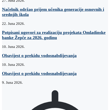
27. Juna 2026.
Načelnik održao prijem učenika generacije osnovnih i
srednjih škola
22. Juna 2026.
Potpisani ugovori za realizaciju projekata Omladinske
banke Žepče za 2026. godinu
10. Juna 2026.
Obavijest o prekidu vodosnabdijevanja
10. Juna 2026.
Obavijest o prekidu vodosnabdijevanja
9. Juna 2026.