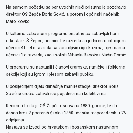
Na samom početku sa par uvodnih riječi prisutne je pozdravio
direktor OŠ Žepče Boris Sović, a potom i općinski načelnik
Mato Zovko.
U kulturno zabavnom programu prisutne su zabavljali hor i
orkestar OŠ Žepče, učenici 1.e razreda sa jednom recitacijom,
učenici 4.b i 4.c razreda sa zanimljivim igrokazima, pjesmama
učenici 1.d razreda, kao i solisti Mihaela Banoža i Nadin Osmić.
U programu su nastupili i članovi dramske, ritmičke i folklorne
sekcije koji su igrom i plesom zabavili publiku.
U posljednjem dijelu današnje manifestacije, direktor Boris
Sović je uručio zahvalnice pojedincima i kolektivima.
Recimo i to da je OŠ Žepče osnovana 1880. godine, te da
danas broji 7 podrčnih škola i 1350 učenika raspoređenih u 76
odjeljenja.
Nastava se izvodi po hrvatskom i bosanskom nastavnom