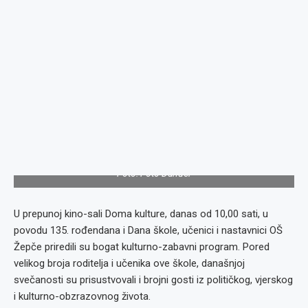
Foto: Foto Dunđer
U prepunoj kino-sali Doma kulture, danas od 10,00 sati, u
povodu 135. rođendana i Dana škole, učenici i nastavnici OŠ
Žepče priredili su bogat kulturno-zabavni program. Pored
velikog broja roditelja i učenika ove škole, današnjoj
svečanosti su prisustvovali i brojni gosti iz političkog, vjerskog
i kulturno-obzrazovnog života.