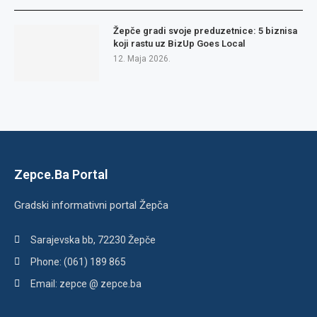
Žepče gradi svoje preduzetnice: 5 biznisa
koji rastu uz BizUp Goes Local
12. Maja 2026.
Zepce.Ba Portal
Gradski informativni portal Žepča
Sarajevska bb, 72230 Žepče
Phone: (061) 189 865
Email: zepce @ zepce.ba