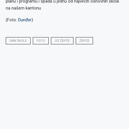
planu i programu i spada u jednu od najvećih osnovnih škola
na našem kantonu.
(Foto:
Dunđer
)
DAN ŠKOLE
FOTO
OŠ ŽEPČE
ŽEPČE