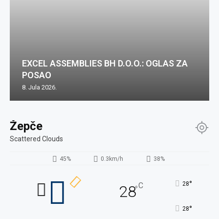
EXCEL ASSEMBLIES BH D.O.O.: OGLAS ZA
POSAO
8. Jula 2026.
Žepče
Scattered Clouds
45%
0.3km/h
38%
°
28
C
28
°
°
28