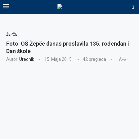
ŽEPČE
Foto: OŠ Žepče danas proslavila 135. rođendan i
Dan škole
Autor:
Urednik
15. Maja 2015.
42
pregleda
A+
A-