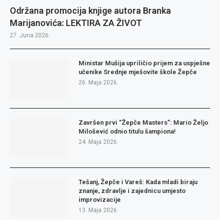
Održana promocija knjige autora Branka
Marijanovića: LEKTIRA ZA ŽIVOT
27. Juna 2026.
Ministar Mušija upriličio prijem za uspješne
učenike Srednje mješovite škole Žepče
26. Maja 2026.
Završen prvi “Žepče Masters”: Mario Željo
Milošević odnio titulu šampiona!
24. Maja 2026.
Tešanj, Žepče i Vareš: Kada mladi biraju
znanje, zdravlje i zajednicu umjesto
improvizacije
13. Maja 2026.