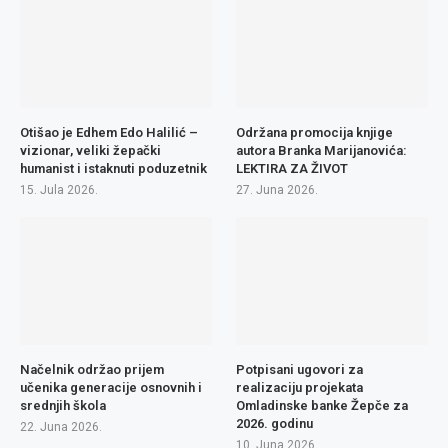
Otišao je Edhem Edo Halilić –
Održana promocija knjige
vizionar, veliki žepački
autora Branka Marijanovića:
humanist i istaknuti poduzetnik
LEKTIRA ZA ŽIVOT
15. Jula 2026.
27. Juna 2026.
Načelnik održao prijem
Potpisani ugovori za
učenika generacije osnovnih i
realizaciju projekata
srednjih škola
Omladinske banke Žepče za
2026. godinu
22. Juna 2026.
10. Juna 2026.