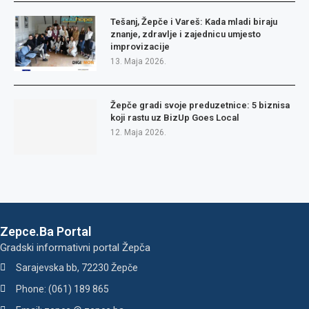
Tešanj, Žepče i Vareš: Kada mladi biraju
znanje, zdravlje i zajednicu umjesto
improvizacije
13. Maja 2026.
Žepče gradi svoje preduzetnice: 5 biznisa
koji rastu uz BizUp Goes Local
12. Maja 2026.
Zepce.Ba Portal
Gradski informativni portal Žepča
Sarajevska bb, 72230 Žepče
Phone: (061) 189 865