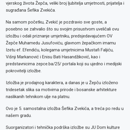
vjerskog života Žepča, veliki broj ljubitelja umjetnosti, prijatelja i
sugrađana Šefika Zvekića.
Na samom početku, Zvekić je pozdravio sve goste, a
posebno se zahvalio što su svojim prisustvom uveličali ovu
izložbu i odali priznanje umjetniku, predsjedavajućem OV
Žepče Muhamedu Jusufoviću, glavnom žepačkom imamu
Izetu ef. Efendiću, kolegama umjetnicima Mustafi Faljiću,
Višnji Markanović i Enisu Bati Hasandžiković, kao i
predstavnicima zepce.ba/25/ portala koji su ujedno i medijski
pokrovitelji izložbe.
Izložba je prodajnog karaktera, a danas je u Žepču izloženo
tridesetak slika sa motivima prirode i bosanske arhitekture
naslikanih tehnikom ulje na platnu.
Ovo je 5. samostalna izložba Šefika Zvekića, a treća po redu u
našem gradu.
Suorganizatori i tehnička podrška izložbe su JU Dom kulture