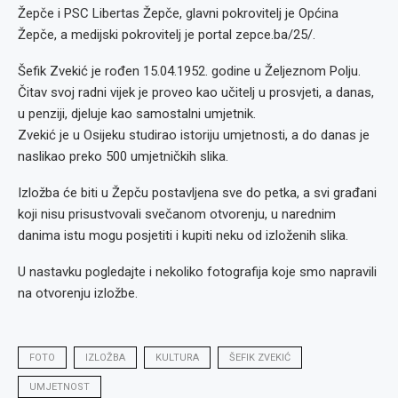
Žepče i PSC Libertas Žepče, glavni pokrovitelj je Općina
Žepče, a medijski pokrovitelj je portal zepce.ba/25/.
Šefik Zvekić je rođen 15.04.1952. godine u Željeznom Polju.
Čitav svoj radni vijek je proveo kao učitelj u prosvjeti, a danas,
u penziji, djeluje kao samostalni umjetnik.
Zvekić je u Osijeku studirao istoriju umjetnosti, a do danas je
naslikao preko 500 umjetničkih slika.
Izložba će biti u Žepču postavljena sve do petka, a svi građani
koji nisu prisustvovali svečanom otvorenju, u narednim
danima istu mogu posjetiti i kupiti neku od izloženih slika.
U nastavku pogledajte i nekoliko fotografija koje smo napravili
na otvorenju izložbe.
FOTO
IZLOŽBA
KULTURA
ŠEFIK ZVEKIĆ
UMJETNOST