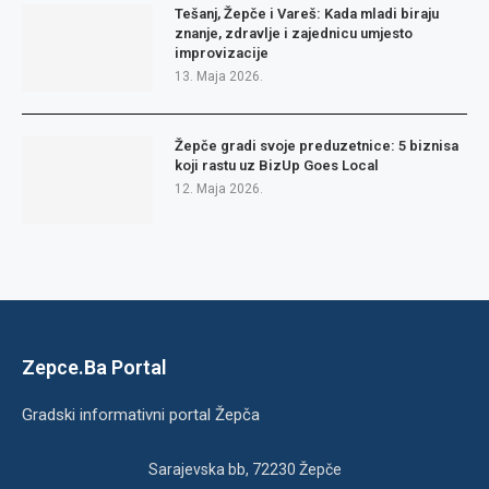
Tešanj, Žepče i Vareš: Kada mladi biraju
znanje, zdravlje i zajednicu umjesto
improvizacije
13. Maja 2026.
Žepče gradi svoje preduzetnice: 5 biznisa
koji rastu uz BizUp Goes Local
12. Maja 2026.
Zepce.Ba Portal
Gradski informativni portal Žepča
Sarajevska bb, 72230 Žepče