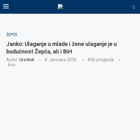
ŽEPČE
Janko: Ulaganje u mlade i žene ulaganje je u
budućnost Žepča, ali i BiH
Autor:
Urednik
8. Januara 2026.
836
pregleda
A+
A-