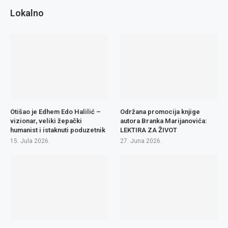
Lokalno
Otišao je Edhem Edo Halilić –
Održana promocija knjige
vizionar, veliki žepački
autora Branka Marijanovića:
humanist i istaknuti poduzetnik
LEKTIRA ZA ŽIVOT
15. Jula 2026.
27. Juna 2026.