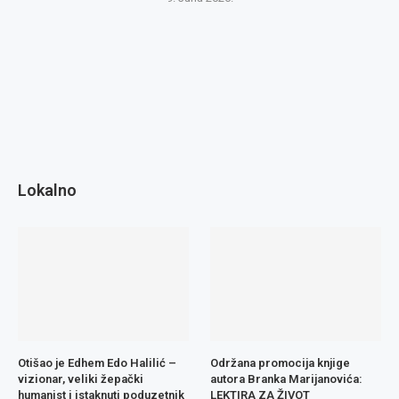
Lokalno
Otišao je Edhem Edo Halilić –
Održana promocija knjige
vizionar, veliki žepački
autora Branka Marijanovića:
humanist i istaknuti poduzetnik
LEKTIRA ZA ŽIVOT