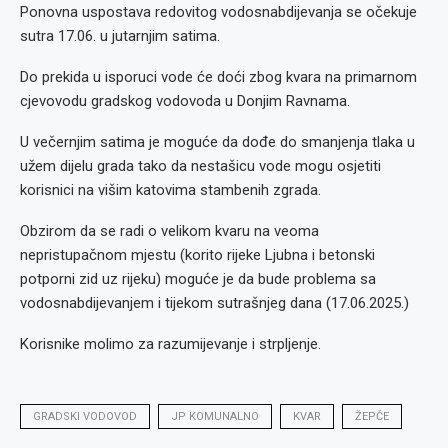
Ponovna uspostava redovitog vodosnabdijevanja se očekuje
sutra 17.06. u jutarnjim satima.
Do prekida u isporuci vode će doći zbog kvara na primarnom
cjevovodu gradskog vodovoda u Donjim Ravnama.
U večernjim satima je moguće da dođe do smanjenja tlaka u
užem dijelu grada tako da nestašicu vode mogu osjetiti
korisnici na višim katovima stambenih zgrada.
Obzirom da se radi o velikom kvaru na veoma
nepristupačnom mjestu (korito rijeke Ljubna i betonski
potporni zid uz rijeku) moguće je da bude problema sa
vodosnabdijevanjem i tijekom sutrašnjeg dana (17.06.2025.)
Korisnike molimo za razumijevanje i strpljenje.
GRADSKI VODOVOD
JP KOMUNALNO
KVAR
ŽEPČE