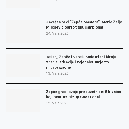
Završen prvi “Žepče Masters”: Mario Željo
Milošević odnio titulu šampiona!
24. Maja 2026.
Tešanj, Žepče i Vareš: Kada mladi biraju
znanje, zdravlje i zajednicu umjesto
improvizacije
13. Maja 2026.
Žepče gradi svoje preduzetnice: 5 biznisa
koji rastu uz BizUp Goes Local
12. Maja 2026.