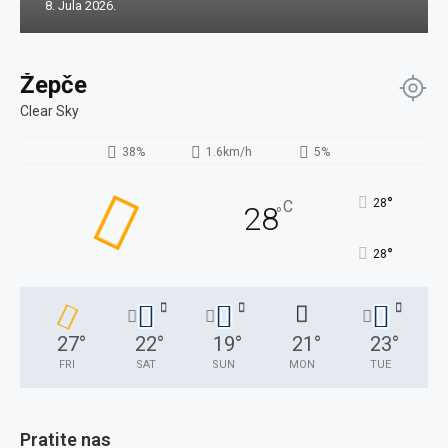
8. Jula 2026.
Žepče
Clear Sky
38%
1.6km/h
5%
°
28
C
28
°
°
28
27
°
22
°
19
°
21
°
23
°
FRI
SAT
SUN
MON
TUE
Pratite nas