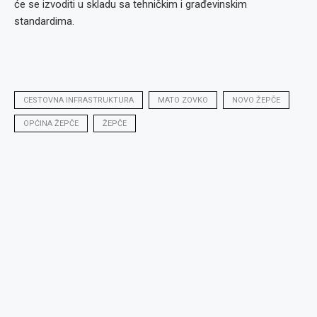
će se izvoditi u skladu sa tehničkim i građevinskim
standardima.
CESTOVNA INFRASTRUKTURA
MATO ZOVKO
NOVO ŽEPČE
OPĆINA ŽEPČE
ŽEPČE