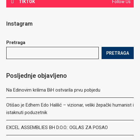
TIKTOK
Follow Us
Instagram
Pretraga
PRETRAGA
Posljednje objavljeno
Na Edinovim krilima BiH ostvarila prvu pobjedu
Otišao je Edhem Edo Halilić – vizionar, veliki žepački humanist i
istaknuti poduzetnik
EXCEL ASSEMBLIES BH D.O.O.: OGLAS ZA POSAO