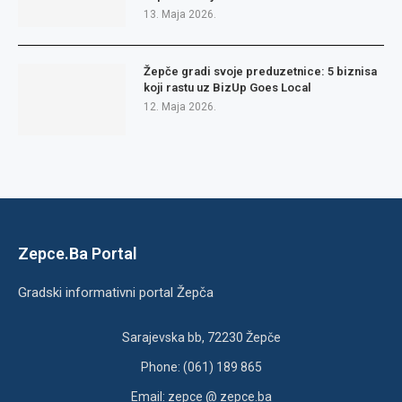
13. Maja 2026.
Žepče gradi svoje preduzetnice: 5 biznisa
koji rastu uz BizUp Goes Local
12. Maja 2026.
Zepce.Ba Portal
Gradski informativni portal Žepča
Sarajevska bb, 72230 Žepče
Phone: (061) 189 865
Email: zepce @ zepce.ba