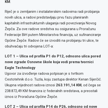
KM
.
Riječ je o zemljanim i instalaterskim radovima radi probijanja
novih ulica, a radovi predstavljaju prvu fazu planiranih
kapitalnih infrastrukturnih ulaganja radi povezivanja Novog
Žepča. Za ove radove sredstva su osigurana u Proračunu
Federacije BiH putem Ministarstva financija, uz sufinanciranje
Općine Žepče. Radovi će se izvoditi na probijanju tri ulice, te
obuhvaćaju tri odvojena LOT-a:
LOT 1 – Ulica od profila P1 do P12, odnosno ulica pored
nove zgrade Osnovne škole koja vodi prema tvornici
Eagle Technology
Ugovor za izvođenje radova potpisan je s tvrtkom
Cestotehnik d.o.o. Tuzla, koju zastupa direktor Kenan Sijerčić.
Ukupna vrijednost radova iznosi
263.191,14 KM
, od čega se
238.872,49 KM financira iz federalnih sredstava, a preostali
iznos iz Proračuna Općine Žepče.
LOT 2 – Ulica od profila P14 do P26, odnosno od nove