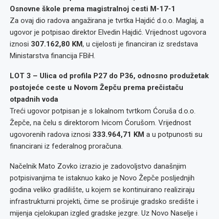
Osnovne škole prema magistralnoj cesti M-17-1
Za ovaj dio radova angažirana je tvrtka Hajdić d.o.o. Maglaj, a
ugovor je potpisao direktor Elvedin Hajdić. Vrijednost ugovora
iznosi
307.162,80 KM
, u cijelosti je financiran iz sredstava
Ministarstva financija FBiH.
LOT 3 – Ulica od profila P27 do P36, odnosno produžetak
postojeće ceste u Novom Žepču prema prečistaču
otpadnih voda
Treći ugovor potpisan je s lokalnom tvrtkom Ćoruša d.o.o.
Žepče, na čelu s direktorom Ivicom Ćorušom. Vrijednost
ugovorenih radova iznosi
333.964,71 KM
a u potpunosti su
financirani iz federalnog proračuna.
Načelnik Mato Zovko izrazio je zadovoljstvo današnjim
potpisivanjima te istaknuo kako je Novo Žepče posljednjih
godina veliko gradilište, u kojem se kontinuirano realiziraju
infrastrukturni projekti, čime se proširuje gradsko središte i
mijenja cjelokupan izgled gradske jezgre. Uz Novo Naselje i