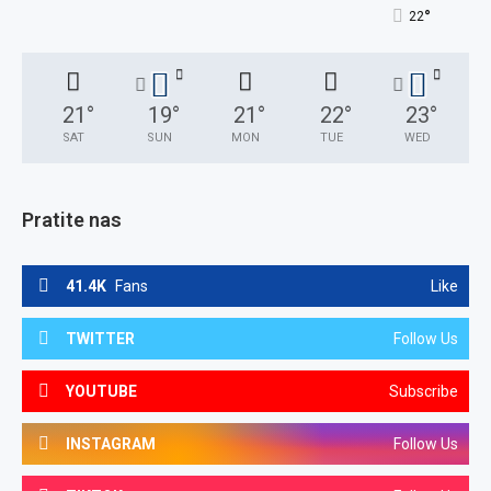
°
22
21
°
19
°
21
°
22
°
23
°
SAT
SUN
MON
TUE
WED
Pratite nas
41.4K
Fans
Like
TWITTER
Follow Us
YOUTUBE
Subscribe
INSTAGRAM
Follow Us