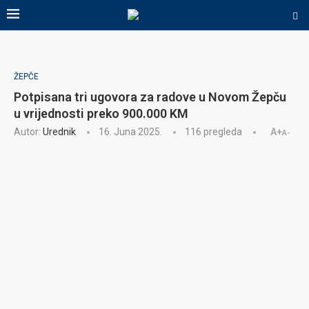
ŽEPČE
Potpisana tri ugovora za radove u Novom Žepču
u vrijednosti preko 900.000 KM
Autor:
Urednik
16. Juna 2025.
116
pregleda
A+
A-