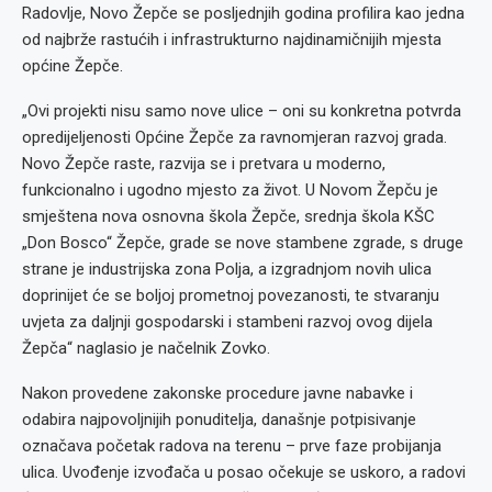
Radovlje, Novo Žepče se posljednjih godina profilira kao jedna
od najbrže rastućih i infrastrukturno najdinamičnijih mjesta
općine Žepče.
„Ovi projekti nisu samo nove ulice – oni su konkretna potvrda
opredijeljenosti Općine Žepče za ravnomjeran razvoj grada.
Novo Žepče raste, razvija se i pretvara u moderno,
funkcionalno i ugodno mjesto za život. U Novom Žepču je
smještena nova osnovna škola Žepče, srednja škola KŠC
„Don Bosco“ Žepče, grade se nove stambene zgrade, s druge
strane je industrijska zona Polja, a izgradnjom novih ulica
doprinijet će se boljoj prometnoj povezanosti, te stvaranju
uvjeta za daljnji gospodarski i stambeni razvoj ovog dijela
Žepča“ naglasio je načelnik Zovko.
Nakon provedene zakonske procedure javne nabavke i
odabira najpovoljnijih ponuditelja, današnje potpisivanje
označava početak radova na terenu – prve faze probijanja
ulica. Uvođenje izvođača u posao očekuje se uskoro, a radovi