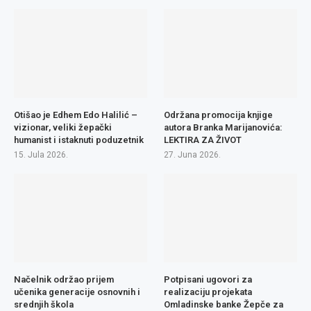
Otišao je Edhem Edo Halilić –
Održana promocija knjige
vizionar, veliki žepački
autora Branka Marijanovića:
humanist i istaknuti poduzetnik
LEKTIRA ZA ŽIVOT
15. Jula 2026.
27. Juna 2026.
Načelnik održao prijem
Potpisani ugovori za
učenika generacije osnovnih i
realizaciju projekata
srednjih škola
Omladinske banke Žepče za