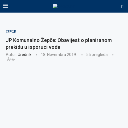
ŽEPČE
JP Komunalno Žepče: Obavijest o planiranom
prekidu u isporuci vode
Autor:
Urednik
18. Novembra 2019.
55
pregleda
A+
A-