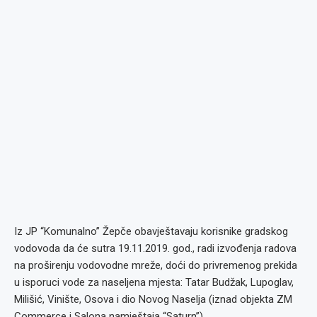
Iz JP “Komunalno” Žepče obavještavaju korisnike gradskog
vodovoda da će sutra 19.11.2019. god., radi izvođenja radova
na proširenju vodovodne mreže, doći do privremenog prekida
u isporuci vode za naseljena mjesta: Tatar Budžak, Lupoglav,
Milišić, Vinište, Osova i dio Novog Naselja (iznad objekta ZM
Commerce i Salona namještaja “Saturn”).