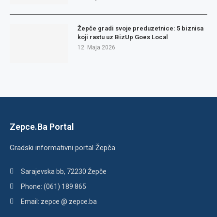
Žepče gradi svoje preduzetnice: 5 biznisa
koji rastu uz BizUp Goes Local
12. Maja 2026.
Zepce.Ba Portal
Gradski informativni portal Žepča
Sarajevska bb, 72230 Žepče
Phone: (061) 189 865
Email: zepce @ zepce.ba