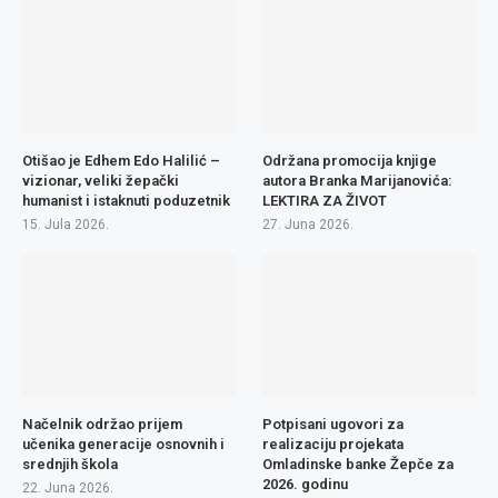
Otišao je Edhem Edo Halilić –
Održana promocija knjige
vizionar, veliki žepački
autora Branka Marijanovića:
humanist i istaknuti poduzetnik
LEKTIRA ZA ŽIVOT
15. Jula 2026.
27. Juna 2026.
Načelnik održao prijem
Potpisani ugovori za
učenika generacije osnovnih i
realizaciju projekata
srednjih škola
Omladinske banke Žepče za
2026. godinu
22. Juna 2026.