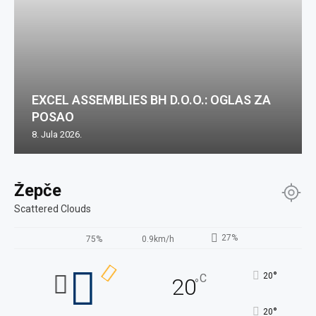
EXCEL ASSEMBLIES BH D.O.O.: OGLAS ZA
POSAO
8. Jula 2026.
Žepče
Scattered Clouds
27%
75%
0.9km/h
°
20
C
20
°
°
20