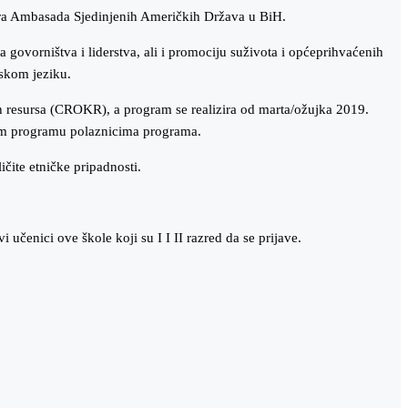
sira Ambasada Sjedinjenih Američkih Država u BiH.
 govorništva i liderstva, ali i promociju suživota i općeprihvaćenih
eskom jeziku.
h resursa (CROKR), a program se realizira od marta/ožujka 2019.
nom programu polaznicima programa.
čite etničke pripadnosti.
enici ove škole koji su I I II razred da se prijave.