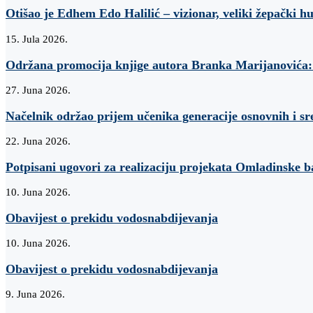
Otišao je Edhem Edo Halilić – vizionar, veliki žepački h
15. Jula 2026.
Održana promocija knjige autora Branka Marijanovi
27. Juna 2026.
Načelnik održao prijem učenika generacije osnovnih i sr
22. Juna 2026.
Potpisani ugovori za realizaciju projekata Omladinske 
10. Juna 2026.
Obavijest o prekidu vodosnabdijevanja
10. Juna 2026.
Obavijest o prekidu vodosnabdijevanja
9. Juna 2026.