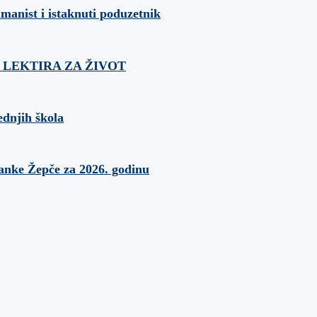
umanist i istaknuti poduzetnik
ća: LEKTIRA ZA ŽIVOT
ednjih škola
banke Žepče za 2026. godinu