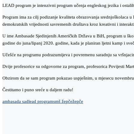
LEAD program je intenzivni program učenja engleskog jezika i ostalih
Program ima za cilj podizanje kvaliteta obrazovanja srednjoškolaca u B
demokratskih vrijednosti savremenih društava kroz kreativni i interak
U ime Ambasade Sjedinjenih Američkih Država u BiH, program u školam
godine do juna/lipanj 2020. godine, kada je planiran ljetni kamp i 
Učešće na programu podrazumijeva i povremenu saradnju sa vršnjacima 
Dvije profesorice su odgovorne za program, profesorica Povijesti Mart
Obzirom da se sam program pokazao uspješnim, u mjesecu novembru se p
Čestitamo i puno sreće u daljem radu!
ambasada sad
lead program
smš žepče
žepče