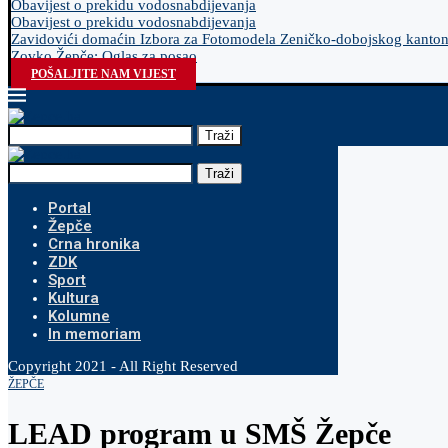
Obavijest o prekidu vodosnabdijevanja
Obavijest o prekidu vodosnabdijevanja
Zavidovići domaćin Izbora za Fotomodela Zeničko-dobojskog kanto
Zovko Žepče: Oglas za posao
POŠALJITE NAM VIJEST
Traži
Traži
Portal
Žepče
Crna hronika
ZDK
Sport
Kultura
Kolumne
In memoriam
Copyright 2021 - All Right Reserved
ŽEPČE
LEAD program u SMŠ Žepče