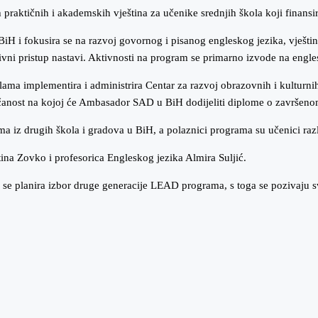
 praktičnih i akademskih vještina za učenike srednjih škola koji finan
iH i fokusira se na razvoj govornog i pisanog engleskog jezika, vještina
tivni pristup nastavi. Aktivnosti na program se primarno izvode na engl
a implementira i administrira Centar za razvoj obrazovnih i kulturni
svečanost na kojoj će Ambasador SAD u BiH dodijeliti diplome o završe
iz drugih škola i gradova u BiH, a polaznici programa su učenici razli
ina Zovko i profesorica Engleskog jezika Almira Suljić.
lanira izbor druge generacije LEAD programa, s toga se pozivaju svi uč