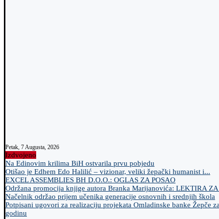
Petak, 7 Augusta, 2026
Izdvojeno
Na Edinovim krilima BiH ostvarila prvu pobjedu
Otišao je Edhem Edo Halilić – vizionar, veliki žepački humanist i...
EXCEL ASSEMBLIES BH D.O.O.: OGLAS ZA POSAO
Održana promocija knjige autora Branka Marijanovića: LEKTIRA Z
Načelnik održao prijem učenika generacije osnovnih i srednjih škola
Potpisani ugovori za realizaciju projekata Omladinske banke Žepče z
godinu