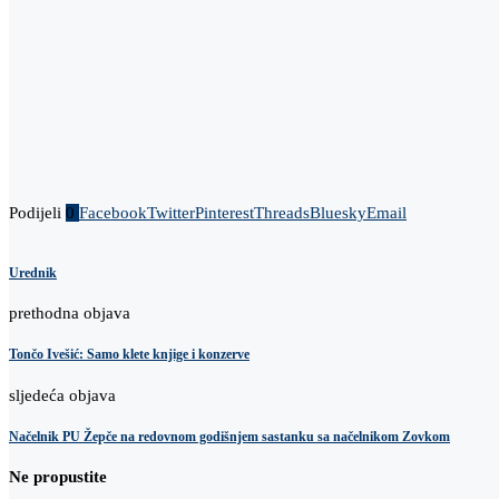
Podijeli
0
Facebook
Twitter
Pinterest
Threads
Bluesky
Email
Urednik
prethodna objava
Tončo Ivešić: Samo klete knjige i konzerve
sljedeća objava
Načelnik PU Žepče na redovnom godišnjem sastanku sa načelnikom Zovkom
Ne propustite