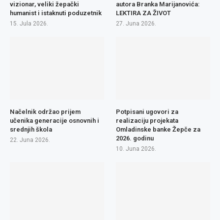
vizionar, veliki žepački
autora Branka Marijanovića:
humanist i istaknuti poduzetnik
LEKTIRA ZA ŽIVOT
15. Jula 2026.
27. Juna 2026.
Načelnik održao prijem
Potpisani ugovori za
učenika generacije osnovnih i
realizaciju projekata
srednjih škola
Omladinske banke Žepče za
2026. godinu
22. Juna 2026.
10. Juna 2026.