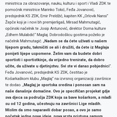
ministrica za obrazovanje, nauku, kulturu i sport i Vladi ZDK te
pomoćnik ministrice Marinko Tokić, Feđa Jovanović,
predsjednik KS ZDK, Emir Preldžić, kapiten KK „Orlovik Nansi“
Žepče koji je i novi bh premijerligaš, Mirsad Mahmutagić,
općinski načelnik te Josip Antunović, direktor Doma kulture
„Edhem Mulabdić“ Maglaj. Dobrodošlicu gostima poželio je
načelnik Mahmutagić. „
Nadam se da ćete uživati u našem
lijepom gradu, takmičiti se ali i družiti, da ćete iz Maglaja
ponijeti lijepe uspomene. Želim vam da budete dobri
sportisti i sportistkinje, da vrijedno trenirate, da dobro
učite, da uživate u djetinjstvu. Svi ste vi danas pobjednici
“.
Feđa Jovanović, predsjednik KS ZDK, čestitao je
Košarkaškom klubu „Maglaj“ na izvrsnoj organizaciji završnice
te dodao. „
Maglaj je sportska sredina i ponosan sam na
naše današnje domaćine. Ovo je specifičan projekat gdje
sva djeca sa područja ZDK koja sa bave košarkom, a mlađi
su od 12 godina, učestvuju na završnici Lige mladih.
Mislim da smo naparavili dobar posao, a ovo je samo
početak jedne nove ideje, nova vrsta pristupa samom