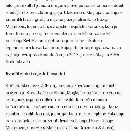
bilo, jer rezultat je bio u drugom planu pa su svi učesnici dobili
medalje i to one zlatnog sjaja. Utakmice u Maglaju s pažnjom
su pratili brojni gosti, a najviše pažnje plijenila je Razija
Mujanović, legenda bh, evropske i svjetske koraške, koja je
trenutno na poziciji tim menadžera ženskih košarkaških
selekcija BiH. Svi su željeli autogram ili se slikati sa
legendarnom košarkašicom, koja je tri puta proglašavana za
najbolju evropsku košarkašicu, a 2017.godine ušla je u FIBA
Kuću slavnih.
Kvantitet će iznjedriti kvalitet
Košarkaški savez ZDK organizaciju završnice Lige mladih
povjerio je Košarkaškom klubu „Maglaj“, a opšta je ocjena da
je organizacija bila odlična, da kvalitete među mladim
košarkašima i košarkašicama ima i da nema razloga da uz
ozbiljan i kvalitetan rad, jednoga dana, neki od njih ne zakucaju
na vrata neke od reprezentativnih selekcija. Pored Razije
Mujanović, susrete u Maglaju pratili su Draženka Subašić,