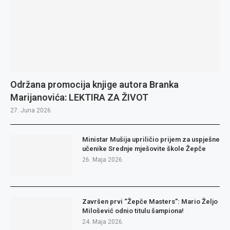
Održana promocija knjige autora Branka
Marijanovića: LEKTIRA ZA ŽIVOT
27. Juna 2026.
Ministar Mušija upriličio prijem za uspješne
učenike Srednje mješovite škole Žepče
26. Maja 2026.
Završen prvi “Žepče Masters”: Mario Željo
Milošević odnio titulu šampiona!
24. Maja 2026.