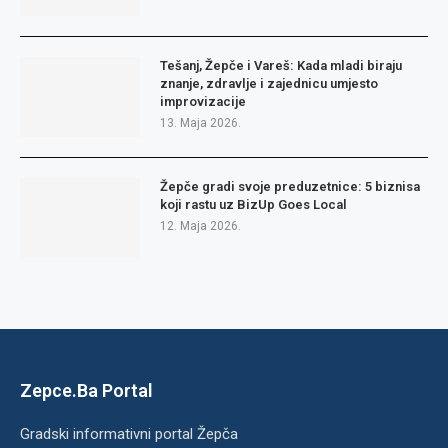
Tešanj, Žepče i Vareš: Kada mladi biraju
znanje, zdravlje i zajednicu umjesto
improvizacije
13. Maja 2026.
Žepče gradi svoje preduzetnice: 5 biznisa
koji rastu uz BizUp Goes Local
12. Maja 2026.
Zepce.Ba Portal
Gradski informativni portal Žepča