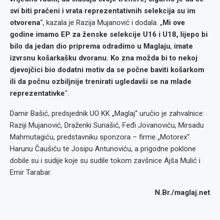
svi biti praćeni i vrata reprezentativnih selekcija su im
otvorena
“, kazala je Razija Mujanović i dodala. „
Mi ove
godine imamo EP za ženske selekcije U16 i U18, lijepo bi
bilo da jedan dio priprema odradimo u Maglaju
,
imate
izvrsnu košarkašku dvoranu. Ko zna možda bi to nekoj
djevojčici bio dodatni motiv da se počne baviti košarkom
ili da počnu ozbiljnije trenirati ugledavši se na mlade
reprezentativke
“.
Damir Bašić, predsjednik UO KK „Maglaj“ uručio je zahvalnice:
Raziji Mujanović, Draženki Sunašić, Feđi Jovanoviću, Mirsadu
Mahmutagiću, predstavniku sponzora – firme „Motorex“
Harunu Čaušiću te Josipu Antunoviću, a prigodne poklone
dobile su i sudije koje su sudile tokom zavšnice Ajša Mulić i
Emir Tarabar.
N.Br./maglaj.net