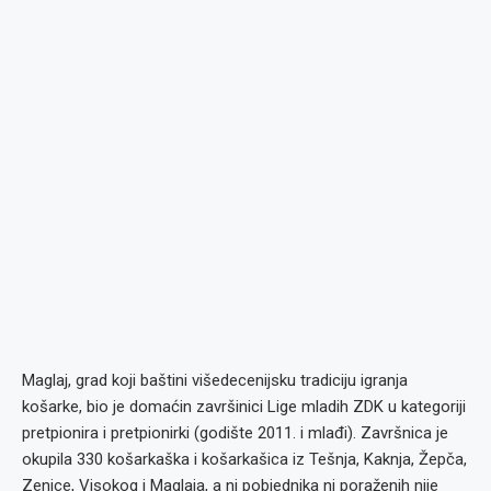
Maglaj, grad koji baštini višedecenijsku tradiciju igranja
košarke, bio je domaćin završinici Lige mladih ZDK u kategoriji
pretpionira i pretpionirki (godište 2011. i mlađi). Završnica je
okupila 330 košarkaška i košarkašica iz Tešnja, Kaknja, Žepča,
Zenice, Visokog i Maglaja, a ni pobjednika ni poraženih nije