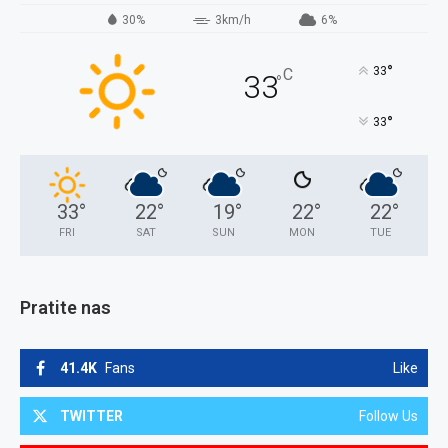
30%
3km/h
6%
°
33
C
33
°
°
33
33
°
22
°
19
°
22
°
22
°
FRI
SAT
SUN
MON
TUE
Pratite nas
41.4K
Fans
Like
TWITTER
Follow Us