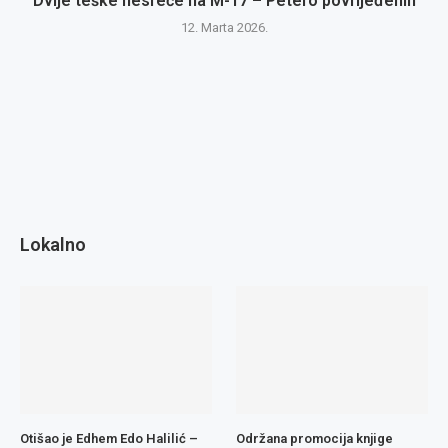
Dvije teške nesreće na M-17 – Petero povrijeđenih
12. Marta 2026.
Lokalno
Otišao je Edhem Edo Halilić –
Održana promocija knjige