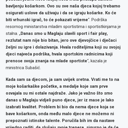
bavljenju košarkom. Ovo su sve naša djeca kojoj trebamo
osigurati uslove da uživaju i da se igraju košarke. Ko će
biti vrhunski igrač, to će pokazati vrijeme
“. Podrška
resornog ministarstva mladim sportistima i sportistkinjama je
stalna. „
Danas smo u Maglaju slavili sport i fair play,
rezlutat nam nije bio bitan, jero ove djevojčice i dječaci
željni su igre i dolazivanja. Hvala roditeljima koji su svojoj
djeci najveća podrška, hvala sportskim radnicima koji
prenose svoja znanja na mlade sportiste
“, kazala je
ministrica Subašić.
Kada sam sa djecom, ja sam uvijek sretna. Vrati me to na
moje košarkaške početke, a medalje koje sam prve
osvajala su mi ostale najdraže. Jako je važno što smo
danas u Maglaju vidjeli puno djece, jer iz mase je lako
izabrati kvalitet. Problem bi bio da nema djece koja se
bave košarkom, onda među malo djece ne možemo ni
prepoznati istinske talente. Poručila bih im da nastave
vrijedno raditi, da slušaju svoje trenere, sigurno je da će