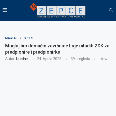
MAGLAJ
SPORT
Maglaj bio domaćin završnice Lige mladih ZDK za
predpionire i predpionirke
Autor:
Urednik
24. Aprila 2023.
39
pregleda
A+
A-