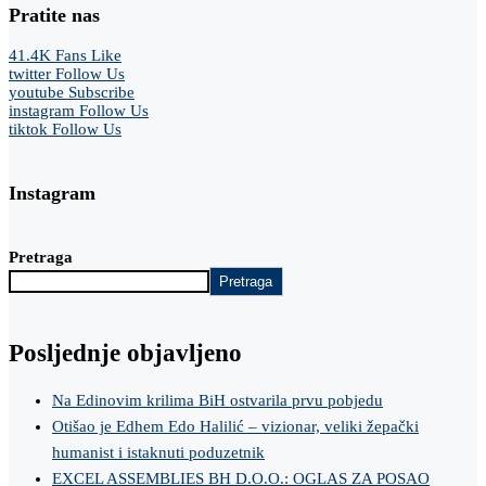
Pratite nas
41.4K
Fans
Like
twitter
Follow Us
youtube
Subscribe
instagram
Follow Us
tiktok
Follow Us
Instagram
Pretraga
Pretraga
Posljednje objavljeno
Na Edinovim krilima BiH ostvarila prvu pobjedu
Otišao je Edhem Edo Halilić – vizionar, veliki žepački
humanist i istaknuti poduzetnik
EXCEL ASSEMBLIES BH D.O.O.: OGLAS ZA POSAO