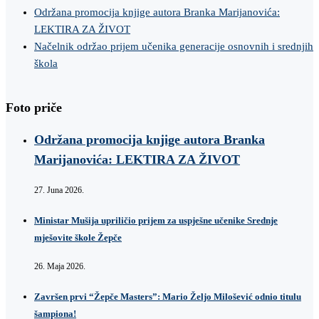
Održana promocija knjige autora Branka Marijanovića:
LEKTIRA ZA ŽIVOT
Načelnik održao prijem učenika generacije osnovnih i srednjih
škola
Foto priče
Održana promocija knjige autora Branka
Marijanovića: LEKTIRA ZA ŽIVOT
27. Juna 2026.
Ministar Mušija upriličio prijem za uspješne učenike Srednje
mješovite škole Žepče
26. Maja 2026.
Završen prvi “Žepče Masters”: Mario Željo Milošević odnio titulu
šampiona!