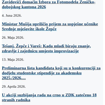
Zavidovići domaćin Izbora za Fotomodela Zeničko-
dobojskog kantona 2026
4. Juna 2026.
Ministar Mušija upriličio prijem za uspješne učenike
Srednje mješovite škole Žepče
26. Maja 2026.
Tešanj, Žepče i Vareš: Kada mladi biraju znanje,
zdravlje i zajednicu umjesto improvizacije
13. Maja 2026.
Preliminarna lista kandidata koji su u konkurenciji za
dodjelu studentske stipendije za akademsku
2025./2026....
29. Aprila 2026.
U akciji suzbijanja rada na crno u ZDK zatečeno 18
stranih radnika