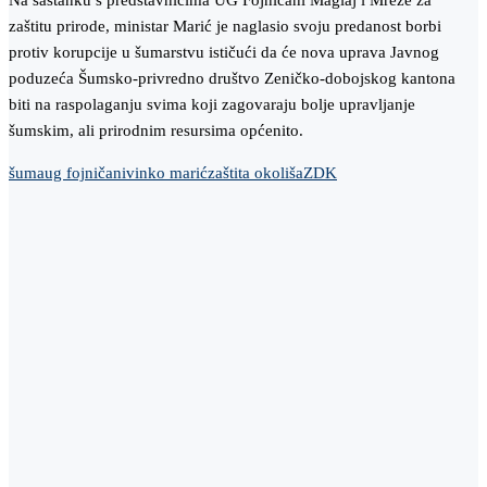
Na sastanku s predstavnicima UG Fojničani Maglaj i Mreže za
zaštitu prirode, ministar Marić je naglasio svoju predanost borbi
protiv korupcije u šumarstvu ističući da će nova uprava Javnog
poduzeća Šumsko-privredno društvo Zeničko-dobojskog kantona
biti na raspolaganju svima koji zagovaraju bolje upravljanje
šumskim, ali prirodnim resursima općenito.
šuma
ug fojničani
vinko marić
zaštita okoliša
ZDK