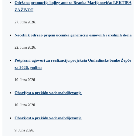
Održana promocija knjige autora Branka Marijanovića: LEKTIRA
ZA ŽIVOT
27. Juna 2026.
Načelnik održao prijem učenika generacije osnovnih i srednjih škola
22. Juna 2026.
Potpisani ugovori za realizaciju projekata Omladinske banke Žepče
za 2026. godinu
10. Juna 2026.
Obavijest o prekidu vodosnabdijevanja
10. Juna 2026.
Obavijest o prekidu vodosnabdijevanja
9. Juna 2026.