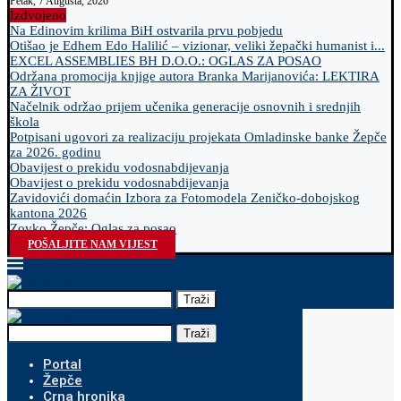
Petak, 7 Augusta, 2026
Izdvojeno
Na Edinovim krilima BiH ostvarila prvu pobjedu
Otišao je Edhem Edo Halilić – vizionar, veliki žepački humanist i...
EXCEL ASSEMBLIES BH D.O.O.: OGLAS ZA POSAO
Održana promocija knjige autora Branka Marijanovića: LEKTIRA
ZA ŽIVOT
Načelnik održao prijem učenika generacije osnovnih i srednjih
škola
Potpisani ugovori za realizaciju projekata Omladinske banke Žepče
za 2026. godinu
Obavijest o prekidu vodosnabdijevanja
Obavijest o prekidu vodosnabdijevanja
Zavidovići domaćin Izbora za Fotomodela Zeničko-dobojskog
kantona 2026
Zovko Žepče: Oglas za posao
POŠALJITE NAM VIJEST
Traži
Traži
Portal
Žepče
Crna hronika