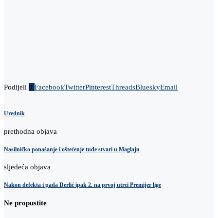
Podijeli
0
Facebook
Twitter
Pinterest
Threads
Bluesky
Email
Urednik
prethodna objava
Nasilničko ponašanje i oštećenje tuđe stvari u Maglaju
sljedeća objava
Nakon defekta i pada Derlić ipak 2. na prvoj utrci Premijer lige
Ne propustite