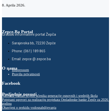
8. Aprila 2026.
Zepce.Ba Portal
Gradski informativni portal Žepča
Sarajevska bb, 72230 Žepče
Phone: (061) 189 865
Email: zepce @ zepce.ba
O nama
Impressum
Pravila privatnosti
Facebook
Posljednje novosti
Načelnik održao prijem učenika generacije osnovnih i srednjih škola
Potpisani ugovori za realizaciju projekata Omladinske banke Žepče za 2026.
godinu
Obavijest o prekidu vodosnabdijevanja