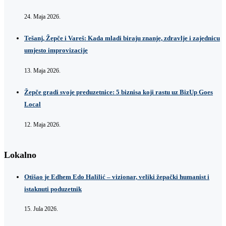
24. Maja 2026.
Tešanj, Žepče i Vareš: Kada mladi biraju znanje, zdravlje i zajednicu
umjesto improvizacije
13. Maja 2026.
Žepče gradi svoje preduzetnice: 5 biznisa koji rastu uz BizUp Goes
Local
12. Maja 2026.
Lokalno
Otišao je Edhem Edo Halilić – vizionar, veliki žepački humanist i
istaknuti poduzetnik
15. Jula 2026.