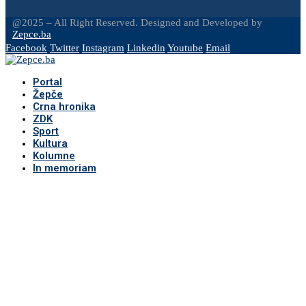
@2025 – All Right Reserved. Designed and Developed by
Zepce.ba
Facebook
Twitter
Instagram
Linkedin
Youtube
Email
Portal
Žepče
Crna hronika
ZDK
Sport
Kultura
Kolumne
In memoriam