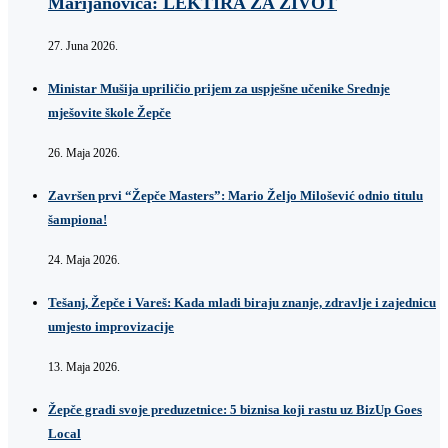
Marijanovića: LEKTIRA ZA ŽIVOT
27. Juna 2026.
Ministar Mušija upriličio prijem za uspješne učenike Srednje
mješovite škole Žepče
26. Maja 2026.
Završen prvi “Žepče Masters”: Mario Željo Milošević odnio titulu
šampiona!
24. Maja 2026.
Tešanj, Žepče i Vareš: Kada mladi biraju znanje, zdravlje i zajednicu
umjesto improvizacije
13. Maja 2026.
Žepče gradi svoje preduzetnice: 5 biznisa koji rastu uz BizUp Goes
Local