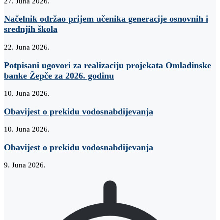
27. Juna 2026.
Načelnik održao prijem učenika generacije osnovnih i
srednjih škola
22. Juna 2026.
Potpisani ugovori za realizaciju projekata Omladinske
banke Žepče za 2026. godinu
10. Juna 2026.
Obavijest o prekidu vodosnabdijevanja
10. Juna 2026.
Obavijest o prekidu vodosnabdijevanja
9. Juna 2026.