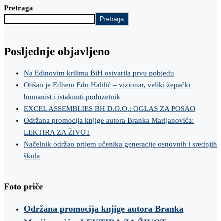
Pretraga
Pretraga
Posljednje objavljeno
Na Edinovim krilima BiH ostvarila prvu pobjedu
Otišao je Edhem Edo Halilić – vizionar, veliki žepački
humanist i istaknuti poduzetnik
EXCEL ASSEMBLIES BH D.O.O.: OGLAS ZA POSAO
Održana promocija knjige autora Branka Marijanovića:
LEKTIRA ZA ŽIVOT
Načelnik održao prijem učenika generacije osnovnih i srednjih
škola
Foto priče
Održana promocija knjige autora Branka