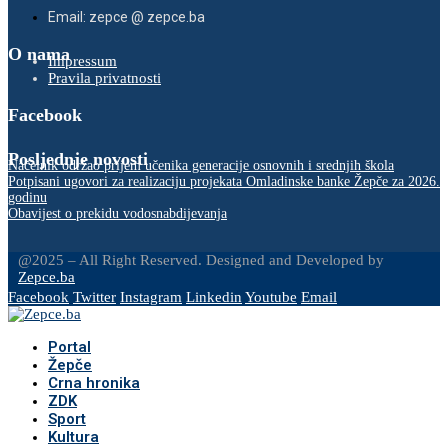
Email: zepce @ zepce.ba
O nama
Impressum
Pravila privatnosti
Facebook
Posljednje novosti
Načelnik održao prijem učenika generacije osnovnih i srednjih škola
Potpisani ugovori za realizaciju projekata Omladinske banke Žepče za 2026.
godinu
Obavijest o prekidu vodosnabdijevanja
@2025 – All Right Reserved. Designed and Developed by
Zepce.ba
Facebook
Twitter
Instagram
Linkedin
Youtube
Email
Portal
Žepče
Crna hronika
ZDK
Sport
Kultura