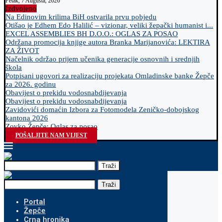
Petak, 7 Augusta, 2026
Izdvojeno
Na Edinovim krilima BiH ostvarila prvu pobjedu
Otišao je Edhem Edo Halilić – vizionar, veliki žepački humanist i...
EXCEL ASSEMBLIES BH D.O.O.: OGLAS ZA POSAO
Održana promocija knjige autora Branka Marijanovića: LEKTIRA
ZA ŽIVOT
Načelnik održao prijem učenika generacije osnovnih i srednjih
škola
Potpisani ugovori za realizaciju projekata Omladinske banke Žepče
za 2026. godinu
Obavijest o prekidu vodosnabdijevanja
Obavijest o prekidu vodosnabdijevanja
Zavidovići domaćin Izbora za Fotomodela Zeničko-dobojskog
kantona 2026
Zovko Žepče: Oglas za posao
POŠALJITE NAM VIJEST
Traži
Traži
Portal
Žepče
Crna hronika