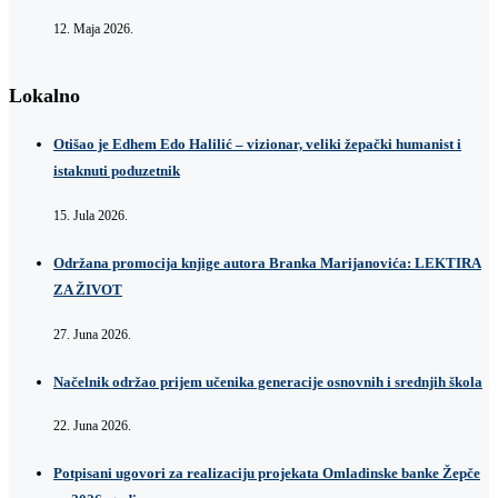
12. Maja 2026.
Lokalno
Otišao je Edhem Edo Halilić – vizionar, veliki žepački humanist i
istaknuti poduzetnik
15. Jula 2026.
Održana promocija knjige autora Branka Marijanovića: LEKTIRA
ZA ŽIVOT
27. Juna 2026.
Načelnik održao prijem učenika generacije osnovnih i srednjih škola
22. Juna 2026.
Potpisani ugovori za realizaciju projekata Omladinske banke Žepče