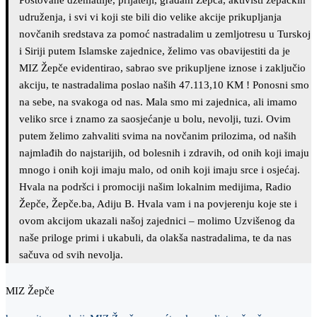
Poštovane džematlije, prijatelji, građani Žepča, aktivisti žepačkih
udruženja, i svi vi koji ste bili dio velike akcije prikupljanja
novčanih sredstava za pomoć nastradalim u zemljotresu u Turskoj
i Siriji putem Islamske zajednice, želimo vas obavijestiti da je
MIZ Žepče evidentirao, sabrao sve prikupljene iznose i zaključio
akciju, te nastradalima poslao naših 47.113,10 KM ! Ponosni smo
na sebe, na svakoga od nas. Mala smo mi zajednica, ali imamo
veliko srce i znamo za saosjećanje u bolu, nevolji, tuzi. Ovim
putem želimo zahvaliti svima na novčanim prilozima, od naših
najmlađih do najstarijih, od bolesnih i zdravih, od onih koji imaju
mnogo i onih koji imaju malo, od onih koji imaju srce i osjećaj.
Hvala na podršci i promociji našim lokalnim medijima, Radio
Žepče, Žepče.ba, Adiju B. Hvala vam i na povjerenju koje ste i
ovom akcijom ukazali našoj zajednici – molimo Uzvišenog da
naše priloge primi i ukabuli, da olakša nastradalima, te da nas
sačuva od svih nevolja.
MIZ Žepče