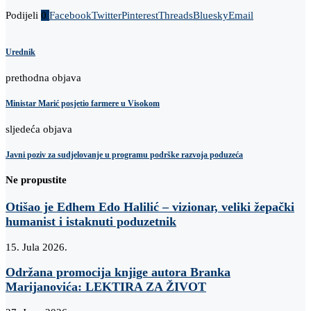
Podijeli
0
Facebook
Twitter
Pinterest
Threads
Bluesky
Email
Urednik
prethodna objava
Ministar Marić posjetio farmere u Visokom
sljedeća objava
Javni poziv za sudjelovanje u programu podrške razvoja poduzeća
Ne propustite
Otišao je Edhem Edo Halilić – vizionar, veliki žepački
humanist i istaknuti poduzetnik
15. Jula 2026.
Održana promocija knjige autora Branka
Marijanovića: LEKTIRA ZA ŽIVOT