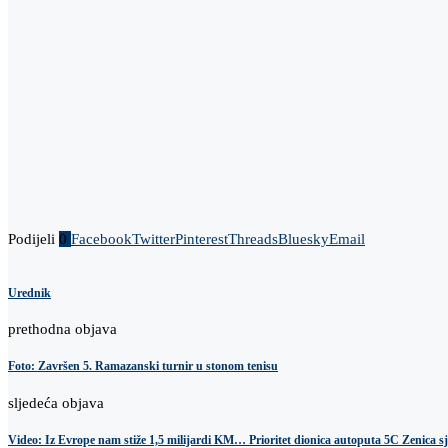
Podijeli
0
Facebook
Twitter
Pinterest
Threads
Bluesky
Email
Urednik
prethodna objava
Foto: Završen 5. Ramazanski turnir u stonom tenisu
sljedeća objava
Video: Iz Evrope nam stiže 1,5 milijardi KM… Prioritet dionica autoputa 5C Zenica s