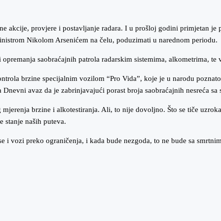
e akcije, provjere i postavljanje radara. I u prošloj godini primjetan je 
 ministrom Nikolom Arsenićem na čelu, poduzimati u narednom periodu.
i opremanja saobraćajnih patrola radarskim sistemima, alkometrima, 
ntrola brzine specijalnim vozilom “Pro Vida”, koje je u narodu poznato
za Dnevni avaz da je zabrinjavajući porast broja saobraćajnih nesreća s
erenja brzine i alkotestiranja. Ali, to nije dovoljno. Što se tiče uzrok
e stanje naših puteva.
 vozi preko ograničenja, i kada bude nezgoda, to ne bude sa smrtnim i