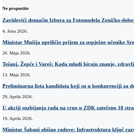
Ne propustite
Zavidovići domaćin Izbora za Fotomodela Zeničko-dobo
4. Juna 2026.
Ministar Mušija upriličio prijem za uspješne učenike Sr
26. Maja 2026.
Tešanj, Žepče i Vareš: Kada mladi biraju znanje, zdravlj
13. Maja 2026.
Preliminarna lista kandidata koji su u konkurenciji za d
29. Aprila 2026.
U akciji suzbijanja rada na crno u ZDK zatečeno 18 str
19. Aprila 2026.
Ministar Šabani obišao radove: Infrastruktura ključ raz