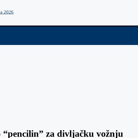
na 2026
“pencilin” za divljačku vožnju