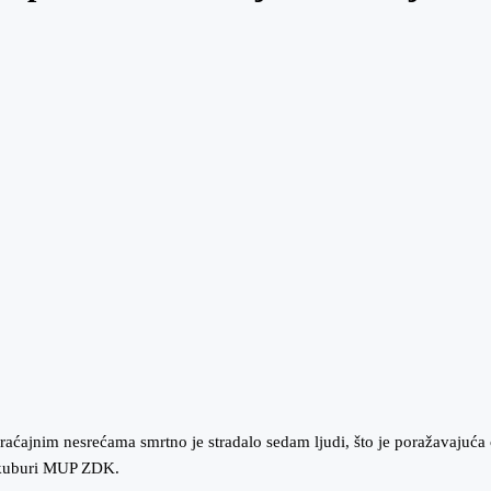
ajnim nesrećama smrtno je stradalo sedam ljudi, što je poražavajuća č
a kuburi MUP ZDK.