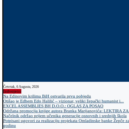
Četvrtak, 6 Augusta, 2026
Izdvojeno
Na Edinovim krilima BiH ostvarila prvu pobjedu
Otišao je Edhem Edo Halilić – vizionar, veliki žepački humanist i...
EXCEL ASSEMBLIES BH D.O.O.: OGLAS ZA POSAO
Održana promocija knjige autora Branka Marijanovića: LEKTIRA Z
Načelnik održao prijem učenika generacije osnovnih i srednjih škola
Potpisani ugovori za realizaciju projekata Omladinske banke Žepče z
godinu