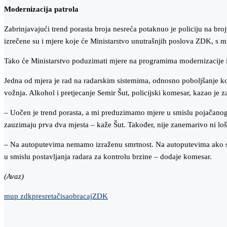
Modernizacija patrola
Zabrinjavajući trend porasta broja nesreća potaknuo je policiju na brojn
izrečene su i mjere koje će Ministarstvo unutrašnjih poslova ZDK, s
Tako će Ministarstvo poduzimati mjere na programima modernizacije 
Jedna od mjera je rad na radarskim sistemima, odnosno poboljšanje ko
vožnja. Alkohol i pretjecanje Semir Šut, policijski komesar, kazao je 
– Uočen je trend porasta, a mi preduzimamo mjere u smislu pojačanog mj
zauzimaju prva dva mjesta – kaže Šut. Također, nije zanemarivo ni loš
– Na autoputevima nemamo izraženu smrtnost. Na autoputevima ako se i
u smislu postavljanja radara za kontrolu brzine – dodaje komesar.
(Avaz)
mup zdk
presretači
saobracaj
ZDK