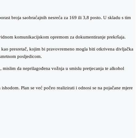
porast broja saobraćajnih nesreća za 169 ili 3,8 posto. U skladu s tim
te vidnom komunikacijskom opremom za dokumentiranje prekršaja.
 kao presretač, kojim bi pravovremeno mogla biti otkrivena divljačka
a smrtnom posljedicom.
a, mislim da neprilagođena vožnja u smislu pretjecanja te alkohol
shodom. Plan se već počeo realizirati i odnosi se na pojačane mjere