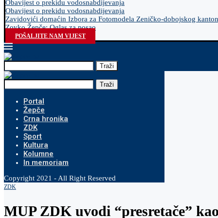
Obavijest o prekidu vodosnabdijevanja
Obavijest o prekidu vodosnabdijevanja
Zavidovići domaćin Izbora za Fotomodela Zeničko-dobojskog kanto
Zovko Žepče: Oglas za posao
POŠALJITE NAM VIJEST
Traži
Traži
Portal
Žepče
Crna hronika
ZDK
Sport
Kultura
Kolumne
In memoriam
Copyright 2021 - All Right Reserved
ZDK
MUP ZDK uvodi “presretače” kao 