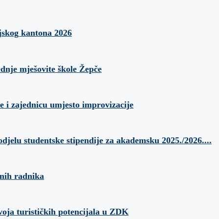
jskog kantona 2026
ednje mješovite škole Žepče
e i zajednicu umjesto improvizacije
odjelu studentske stipendije za akademsku 2025./2026....
anih radnika
voja turističkih potencijala u ZDK