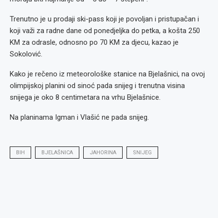
Trenutno je u prodaji ski-pass koji je povoljan i pristupačan i
koji važi za radne dane od ponedjeljka do petka, a košta 250
KM za odrasle, odnosno po 70 KM za djecu, kazao je
Sokolović.
Kako je rečeno iz meteorološke stanice na Bjelašnici, na ovoj
olimpijskoj planini od sinoć pada snijeg i trenutna visina
snijega je oko 8 centimetara na vrhu Bjelašnice.
Na planinama Igman i Vlašić ne pada snijeg.
BIH
BJELAŠNICA
JAHORINA
SNIJEG