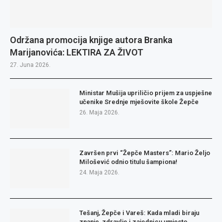
Održana promocija knjige autora Branka
Marijanovića: LEKTIRA ZA ŽIVOT
27. Juna 2026.
Ministar Mušija upriličio prijem za uspješne
učenike Srednje mješovite škole Žepče
26. Maja 2026.
Završen prvi “Žepče Masters”: Mario Željo
Milošević odnio titulu šampiona!
24. Maja 2026.
Tešanj, Žepče i Vareš: Kada mladi biraju
znanje, zdravlje i zajednicu umjesto