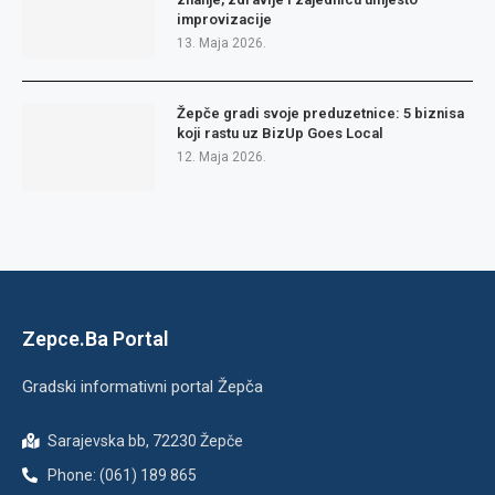
improvizacije
13. Maja 2026.
Žepče gradi svoje preduzetnice: 5 biznisa
koji rastu uz BizUp Goes Local
12. Maja 2026.
Zepce.Ba Portal
Gradski informativni portal Žepča
Sarajevska bb, 72230 Žepče
Phone: (061) 189 865