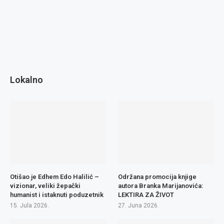
Lokalno
Otišao je Edhem Edo Halilić –
Održana promocija knjige
vizionar, veliki žepački
autora Branka Marijanovića:
humanist i istaknuti poduzetnik
LEKTIRA ZA ŽIVOT
15. Jula 2026.
27. Juna 2026.