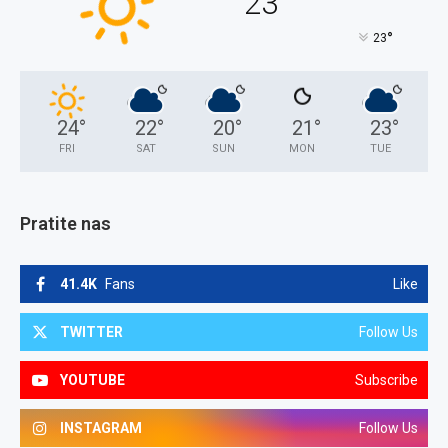
23
°
23
24
°
22
°
20
°
21
°
23
°
FRI
SAT
SUN
MON
TUE
Pratite nas
41.4K
Fans
Like
TWITTER
Follow Us
YOUTUBE
Subscribe
INSTAGRAM
Follow Us