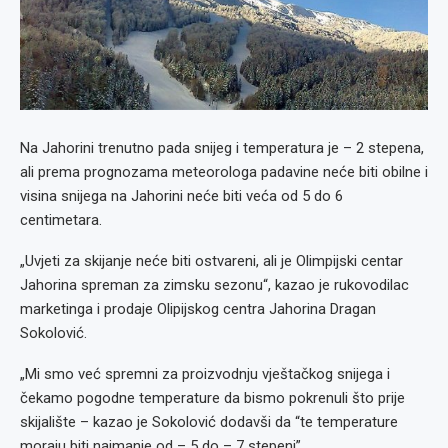
Na Jahorini trenutno pada snijeg i temperatura je – 2 stepena,
ali prema prognozama meteorologa padavine neće biti obilne i
visina snijega na Jahorini neće biti veća od 5 do 6
centimetara.
„Uvjeti za skijanje neće biti ostvareni, ali je Olimpijski centar
Jahorina spreman za zimsku sezonu“, kazao je rukovodilac
marketinga i prodaje Olipijskog centra Jahorina Dragan
Sokolović.
„Mi smo već spremni za proizvodnju vještačkog snijega i
čekamo pogodne temperature da bismo pokrenuli što prije
skijalište – kazao je Sokolović dodavši da “te temperature
moraju biti najmanje od – 5 do – 7 stepeni”.