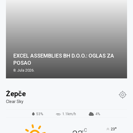
EXCEL ASSEMBLIES BH D.O.O.: OGLAS ZA
POSAO
8. Jula 2026.
Žepče
Clear Sky
53%
1.1km/h
4%
°
23
C
°