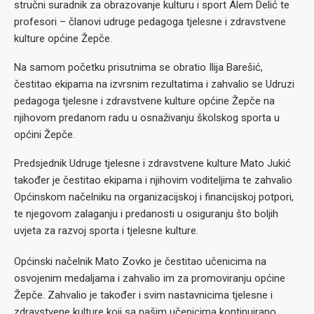
stručni suradnik za obrazovanje kulturu i sport Alem Delić te
profesori – članovi udruge pedagoga tjelesne i zdravstvene
kulture općine Žepče.
Na samom početku prisutnima se obratio Ilija Barešić,
čestitao ekipama na izvrsnim rezultatima i zahvalio se Udruzi
pedagoga tjelesne i zdravstvene kulture općine Žepče na
njihovom predanom radu u osnaživanju školskog sporta u
općini Žepče.
Predsjednik Udruge tjelesne i zdravstvene kulture Mato Jukić
također je čestitao ekipama i njihovim voditeljima te zahvalio
Općinskom načelniku na organizacijskoj i financijskoj potpori,
te njegovom zalaganju i predanosti u osiguranju što boljih
uvjeta za razvoj sporta i tjelesne kulture.
Općinski načelnik Mato Zovko je čestitao učenicima na
osvojenim medaljama i zahvalio im za promoviranju općine
Žepče. Zahvalio je također i svim nastavnicima tjelesne i
zdravstvene kulture koji sa našim učenicima kontinuirano