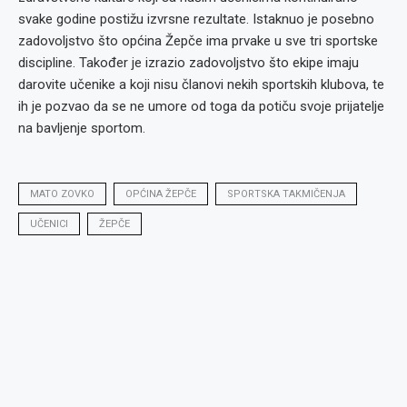
svake godine postižu izvrsne rezultate. Istaknuo je posebno
zadovoljstvo što općina Žepče ima prvake u sve tri sportske
discipline. Također je izrazio zadovoljstvo što ekipe imaju
darovite učenike a koji nisu članovi nekih sportskih klubova, te
ih je pozvao da se ne umore od toga da potiču svoje prijatelje
na bavljenje sportom.
MATO ZOVKO
OPĆINA ŽEPČE
SPORTSKA TAKMIČENJA
UČENICI
ŽEPČE