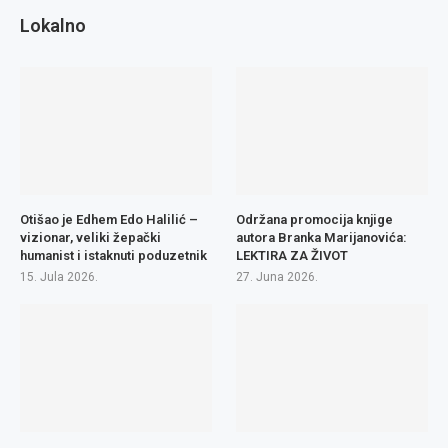
Lokalno
Otišao je Edhem Edo Halilić –
Održana promocija knjige
vizionar, veliki žepački
autora Branka Marijanovića:
humanist i istaknuti poduzetnik
LEKTIRA ZA ŽIVOT
15. Jula 2026.
27. Juna 2026.