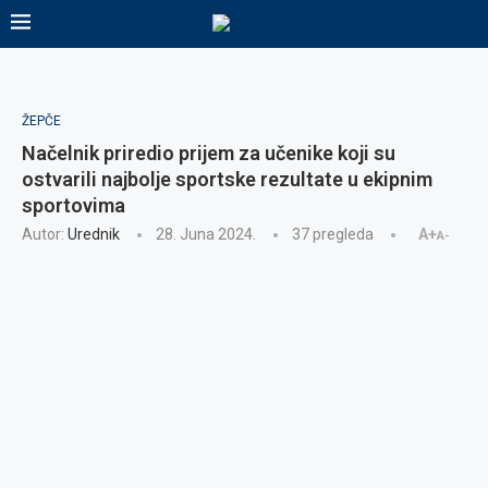
ŽEPČE
Načelnik priredio prijem za učenike koji su
ostvarili najbolje sportske rezultate u ekipnim
sportovima
Autor:
Urednik
28. Juna 2024.
37
pregleda
A+
A-