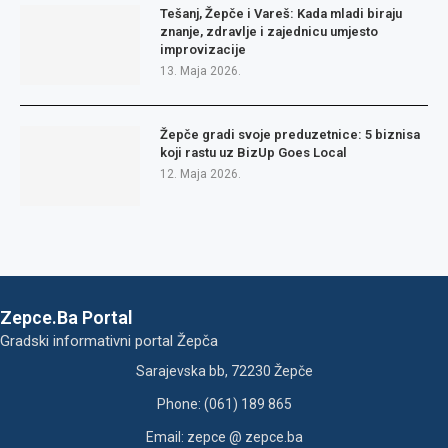
Tešanj, Žepče i Vareš: Kada mladi biraju
znanje, zdravlje i zajednicu umjesto
improvizacije
13. Maja 2026.
Žepče gradi svoje preduzetnice: 5 biznisa
koji rastu uz BizUp Goes Local
12. Maja 2026.
Zepce.Ba Portal
Gradski informativni portal Žepča
Sarajevska bb, 72230 Žepče
Phone: (061) 189 865
Email: zepce @ zepce.ba