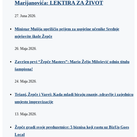
Marijanovića: LEKTIRA ZA ŽIVOT
27. Juna 2026.
Ministar Mušija upriličio prijem za uspješne učenike Srednje
mješovite škole Žepče
26. Maja 2026.
Završen prvi “Žepče Masters”: Mario Željo Milošević odnio titulu
šampiona!
24. Maja 2026.
Tešanj, Žepče i Vareš: Kada mladi biraju znanje, zdravlje i zajednicu
umjesto improvizacije
13. Maja 2026.
Žepče gradi svoje preduzetnice: 5 biznisa koji rastu uz BizUp Goes
Local