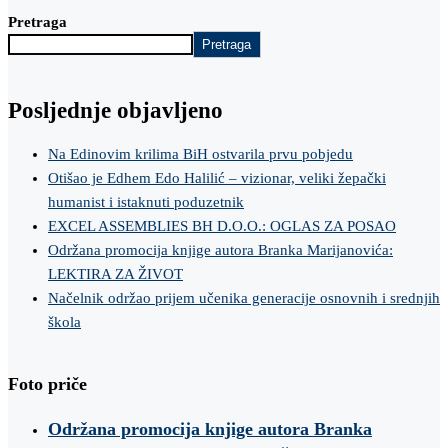
Pretraga
Pretraga
Posljednje objavljeno
Na Edinovim krilima BiH ostvarila prvu pobjedu
Otišao je Edhem Edo Halilić – vizionar, veliki žepački
humanist i istaknuti poduzetnik
EXCEL ASSEMBLIES BH D.O.O.: OGLAS ZA POSAO
Održana promocija knjige autora Branka Marijanovića:
LEKTIRA ZA ŽIVOT
Načelnik održao prijem učenika generacije osnovnih i srednjih
škola
Foto priče
Održana promocija knjige autora Branka