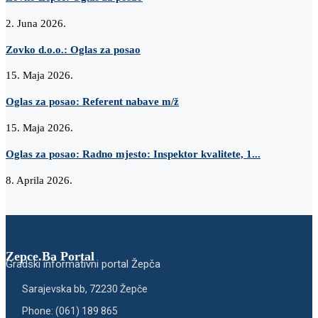
2. Juna 2026.
Zovko d.o.o.: Oglas za posao
15. Maja 2026.
Oglas za posao: Referent nabave m/ž
15. Maja 2026.
Oglas za posao: Radno mjesto: Inspektor kvalitete, 1...
8. Aprila 2026.
Zepce.Ba Portal
Gradski informativni portal Žepča
Sarajevska bb, 72230 Žepče
Phone: (061) 189 865