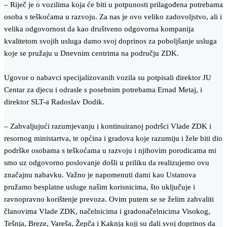
– Riječ je o vozilima koja će biti u potpunosti prilagođena potrebama
osoba s teškoćama u razvoju. Za nas je ovo veliko zadovoljstvo, ali i
velika odgovornost da kao društveno odgovorna kompanija
kvalitetom svojih usluga damo svoj doprinos za poboljšanje usluga
koje se pružaju u Dnevnim centrima na području ZDK.
Ugovor o nabavci specijalizovanih vozila su potpisali direktor JU
Centar za djecu i odrasle s posebnim potrebama Ernad Metaj, i
direktor SLT-a Radoslav Dodik.
– Zahvaljujući razumjevanju i kontinuiranoj podršci Vlade ZDK i
resornog ministartva, te općina i gradova koje razumiju i žele biti dio
podrške osobama s teškoćama u razvoju i njihovim porodicama mi
smo uz odgovorno poslovanje došli u priliku da realizujemo ovu
značajnu nabavku. Važno je napomenuti dami kao Ustanova
pružamo besplatne usluge našim korisnicima, što uključuje i
ravnopravno korištenje prevoza. Ovim putem se se želim zahvaliti
članovima Vlade ZDK, načelnicima i gradonačelnicima Visokog,
Tešnja, Breze, Vareša, Žepča i Kaknja koji su dali svoj doprinos da