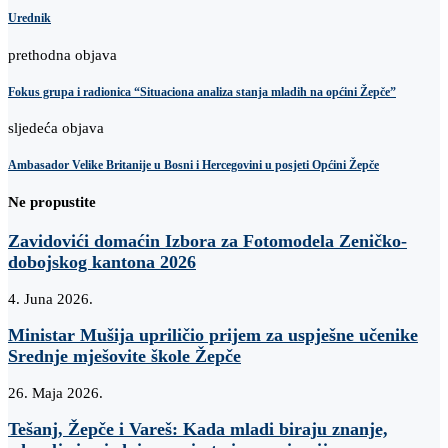
Urednik
prethodna objava
Fokus grupa i radionica “Situaciona analiza stanja mladih na općini Žepče”
sljedeća objava
Ambasador Velike Britanije u Bosni i Hercegovini u posjeti Općini Žepče
Ne propustite
Zavidovići domaćin Izbora za Fotomodela Zeničko-
dobojskog kantona 2026
4. Juna 2026.
Ministar Mušija upriličio prijem za uspješne učenike
Srednje mješovite škole Žepče
26. Maja 2026.
Tešanj, Žepče i Vareš: Kada mladi biraju znanje,