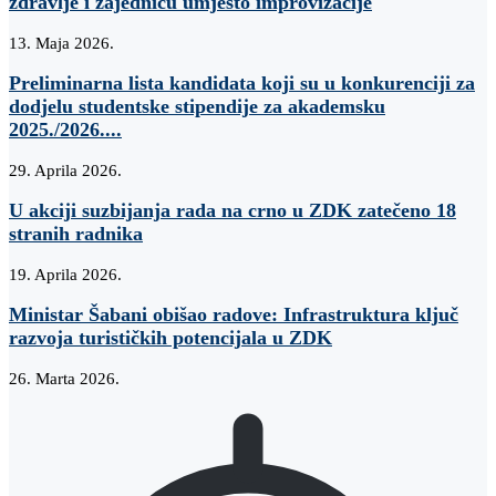
zdravlje i zajednicu umjesto improvizacije
13. Maja 2026.
Preliminarna lista kandidata koji su u konkurenciji za
dodjelu studentske stipendije za akademsku
2025./2026....
29. Aprila 2026.
U akciji suzbijanja rada na crno u ZDK zatečeno 18
stranih radnika
19. Aprila 2026.
Ministar Šabani obišao radove: Infrastruktura ključ
razvoja turističkih potencijala u ZDK
26. Marta 2026.