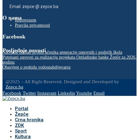
Email: zepce @ zepce.ba
O nama
Impressum
Pravila privatnosti
Facebook
Posljednje novosti
Načelnik održao prijem učenika generacije osnovnih i srednjih škola
Potpisani ugovori za realizaciju projekata Omladinske banke Žepče za 2026.
godinu
Obavijest o prekidu vodosnabdijevanja
@2025 – All Right Reserved. Designed and Developed by
Zepce.ba
Facebook
Twitter
Instagram
Linkedin
Youtube
Email
Portal
Žepče
Crna hronika
ZDK
Sport
Kultura