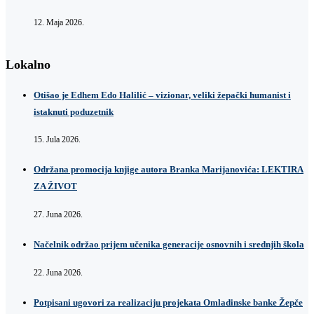
12. Maja 2026.
Lokalno
Otišao je Edhem Edo Halilić – vizionar, veliki žepački humanist i
istaknuti poduzetnik
15. Jula 2026.
Održana promocija knjige autora Branka Marijanovića: LEKTIRA
ZA ŽIVOT
27. Juna 2026.
Načelnik održao prijem učenika generacije osnovnih i srednjih škola
22. Juna 2026.
Potpisani ugovori za realizaciju projekata Omladinske banke Žepče