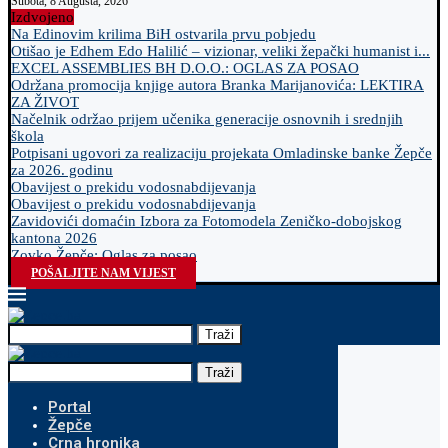
Subota, 8 Augusta, 2026
Izdvojeno
Na Edinovim krilima BiH ostvarila prvu pobjedu
Otišao je Edhem Edo Halilić – vizionar, veliki žepački humanist i...
EXCEL ASSEMBLIES BH D.O.O.: OGLAS ZA POSAO
Održana promocija knjige autora Branka Marijanovića: LEKTIRA
ZA ŽIVOT
Načelnik održao prijem učenika generacije osnovnih i srednjih
škola
Potpisani ugovori za realizaciju projekata Omladinske banke Žepče
za 2026. godinu
Obavijest o prekidu vodosnabdijevanja
Obavijest o prekidu vodosnabdijevanja
Zavidovići domaćin Izbora za Fotomodela Zeničko-dobojskog
kantona 2026
Zovko Žepče: Oglas za posao
POŠALJITE NAM VIJEST
Traži
Traži
Portal
Žepče
Crna hronika