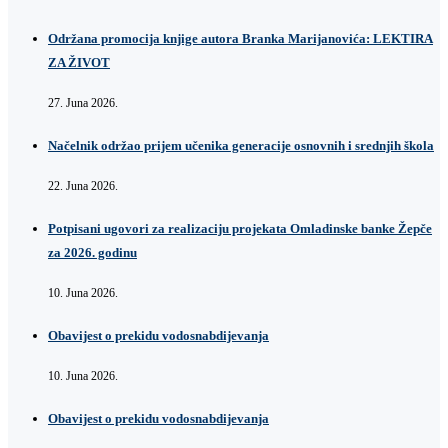
Održana promocija knjige autora Branka Marijanovića: LEKTIRA
ZA ŽIVOT
27. Juna 2026.
Načelnik održao prijem učenika generacije osnovnih i srednjih škola
22. Juna 2026.
Potpisani ugovori za realizaciju projekata Omladinske banke Žepče
za 2026. godinu
10. Juna 2026.
Obavijest o prekidu vodosnabdijevanja
10. Juna 2026.
Obavijest o prekidu vodosnabdijevanja