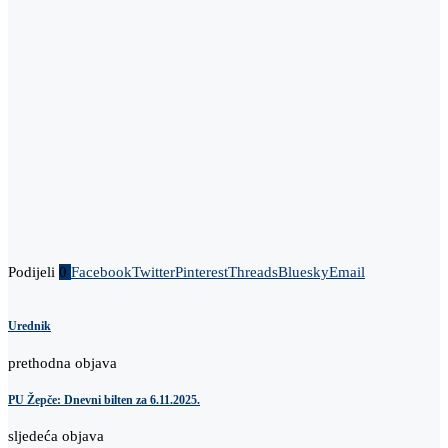
Podijeli
0
Facebook
Twitter
Pinterest
Threads
Bluesky
Email
Urednik
prethodna objava
PU Žepče: Dnevni bilten za 6.11.2025.
sljedeća objava