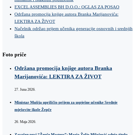
EXCEL ASSEMBLIES BH D.O.O.: OGLAS ZA POSAO
Održana promocija knjige autora Branka Marijanovića:
LEKTIRA ZA ŽIVOT
Načelnik održao prijem učenika generacije osnovnih i srednjih
škola
Foto priče
Održana promocija knjige autora Branka
Marijanovića: LEKTIRA ZA ŽIVOT
27. Juna 2026.
Ministar Mušija upriličio prijem za uspješne učenike Srednje
mješovite škole Žepče
26. Maja 2026.
Završen prvi “Žepče Masters”: Mario Željo Milošević odnio titulu