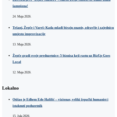
šampiona!
24. Maja 2026.
Tešanj, Žepče i Vareš: Kada mladi biraju znanje, zdravlje i zajednicu
umjesto improvizacije
13. Maja 2026.
Žepče gradi svoje preduzetnice: 5 biznisa koji rastu uz BizUp Goes
Local
12. Maja 2026.
Lokalno
Otišao je Edhem Edo Halilić – vizionar, veliki žepački humanist i
istaknuti poduzetnik
15. Jula 2026.