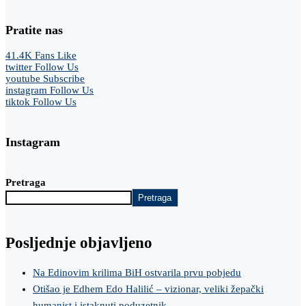
Pratite nas
41.4K
Fans
Like
twitter
Follow Us
youtube
Subscribe
instagram
Follow Us
tiktok
Follow Us
Instagram
Pretraga
Pretraga
Posljednje objavljeno
Na Edinovim krilima BiH ostvarila prvu pobjedu
Otišao je Edhem Edo Halilić – vizionar, veliki žepački
humanist i istaknuti poduzetnik