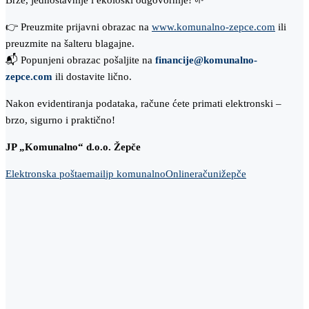
Brže, jednostavnije i ekološki odgovornije! 🌱
👉 Preuzmite prijavni obrazac na
www.komunalno-zepce.com
ili
preuzmite na šalteru blagajne.
📬 Popunjeni obrazac pošaljite na
financije@komunalno-
zepce.com
ili dostavite lično.
Nakon evidentiranja podataka, račune ćete primati elektronski –
brzo, sigurno i praktično!
JP „Komunalno“ d.o.o. Žepče
Elektronska pošta
email
jp komunalno
Online
računi
žepče