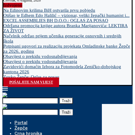
Četvrtak, 6 Augusta, 2026
Izdvojeno
Na Edinovim krilima BiH ostvarila prvu pobjedu
Otišao je Edhem Edo Halilić – vizionar, veliki žepački humanist i...
EXCEL ASSEMBLIES BH D.O.O.: OGLAS ZA POSAO
Održana promocija knjige autora Branka Marijanovića: LEKTIRA
ZA ŽIVOT
Načelnik održao prijem učenika generacije osnovnih i srednjih
škola
Potpisani ugovori za realizaciju projekata Omladinske banke Žepče
za 2026. godinu
Obavijest o prekidu vodosnabdijevanja
Obavijest o prekidu vodosnabdijevanja
Zavidovići domaćin Izbora za Fotomodela Zeničko-dobojskog
kantona 2026
Zovko Žepče: Oglas za posao
POŠALJITE NAM VIJEST
Traži
Traži
Portal
Žepče
Crna hronika