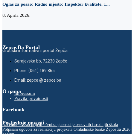
Oglas za posao: Radno mjesto: Inspektor kvalitete, 1...
8. Aprila 2026.
Zepce.Ba Portal
Gradski informativni portal Žepča
Sarajevska bb, 72230 Žepče
Phone: (061) 189 865
Email: zepce @ zepce.ba
O nama
Impressum
Pravila privatnosti
Facebook
Posljednje novosti
Načelnik održao prijem učenika generacije osnovnih i srednjih škola
Potpisani ugovori za realizaciju projekata Omladinske banke Žepče za 2026.