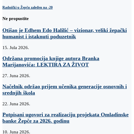
Radnički u Žepču zaleđen na -20
Ne propustite
Otišao je Edhem Edo Halilić – vizionar, veliki žepački
humanist i istaknuti poduzetnik
15. Jula 2026.
Održana promocija knjige autora Branka
Marijanovića: LEKTIRA ZA ŽIVOT
27. Juna 2026.
Načelnik održao prijem učenika generacije osnovnih i
srednjih škola
22. Juna 2026.
Potpisani ugovori za realizaciju projekata Omladinske
banke Žepče za 2026. godinu
10. Juna 2026.