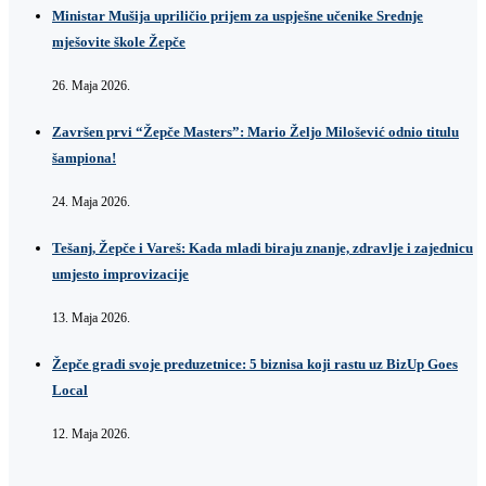
Ministar Mušija upriličio prijem za uspješne učenike Srednje
mješovite škole Žepče
26. Maja 2026.
Završen prvi “Žepče Masters”: Mario Željo Milošević odnio titulu
šampiona!
24. Maja 2026.
Tešanj, Žepče i Vareš: Kada mladi biraju znanje, zdravlje i zajednicu
umjesto improvizacije
13. Maja 2026.
Žepče gradi svoje preduzetnice: 5 biznisa koji rastu uz BizUp Goes
Local
12. Maja 2026.