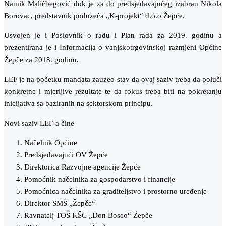
Namik Malićbegović dok je za do predsjedavajućeg izabran Nikola
Borovac, predstavnik poduzeća „K-projekt“ d.o.o Žepče.
Usvojen je i Poslovnik o radu i Plan rada za 2019. godinu a
prezentirana je i Informacija o vanjskotrgovinskoj razmjeni Općine
Žepče za 2018. godinu.
LEF je na početku mandata zauzeo stav da ovaj saziv treba da poluči
konkretne i mjerljive rezultate te da fokus treba biti na pokretanju
inicijativa sa baziranih na sektorskom principu.
Novi saziv LEF-a čine
Načelnik Općine
Predsjedavajući OV Žepče
Direktorica Razvojne agencije Žepče
Pomoćnik načelnika za gospodarstvo i financije
Pomoćnica načelnika za graditeljstvo i prostorno uređenje
Direktor SMŠ „Žepče“
Ravnatelj TOŠ KŠC „Don Bosco“ Žepče