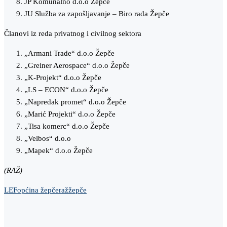
JP Komunalno d.o.o Žepče
JU Služba za zapošljavanje – Biro rada Žepče
Članovi iz reda privatnog i civilnog sektora
„Armani Trade“ d.o.o Žepče
„Greiner Aerospace“ d.o.o Žepče
„K-Projekt“ d.o.o Žepče
„LS – ECON“ d.o.o Žepče
„Napredak promet“ d.o.o Žepče
„Marić Projekti“ d.o.o Žepče
„Tisa komerc“ d.o.o Žepče
„Velbos“ d.o.o
„Mapek“ d.o.o Žepče
(RAŽ)
LEF
općina žepče
raž
žepče