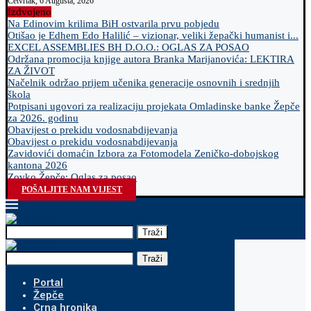
Četvrtak, 6 Augusta, 2026
Izdvojeno
Na Edinovim krilima BiH ostvarila prvu pobjedu
Otišao je Edhem Edo Halilić – vizionar, veliki žepački humanist i...
EXCEL ASSEMBLIES BH D.O.O.: OGLAS ZA POSAO
Održana promocija knjige autora Branka Marijanovića: LEKTIRA
ZA ŽIVOT
Načelnik održao prijem učenika generacije osnovnih i srednjih
škola
Potpisani ugovori za realizaciju projekata Omladinske banke Žepče
za 2026. godinu
Obavijest o prekidu vodosnabdijevanja
Obavijest o prekidu vodosnabdijevanja
Zavidovići domaćin Izbora za Fotomodela Zeničko-dobojskog
kantona 2026
Zovko Žepče: Oglas za posao
POŠALJITE NAM VIJEST
Traži
Traži
Portal
Žepče
Crna hronika