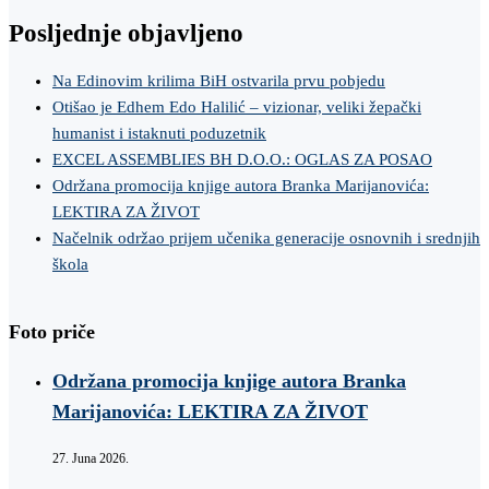
Posljednje objavljeno
Na Edinovim krilima BiH ostvarila prvu pobjedu
Otišao je Edhem Edo Halilić – vizionar, veliki žepački
humanist i istaknuti poduzetnik
EXCEL ASSEMBLIES BH D.O.O.: OGLAS ZA POSAO
Održana promocija knjige autora Branka Marijanovića:
LEKTIRA ZA ŽIVOT
Načelnik održao prijem učenika generacije osnovnih i srednjih
škola
Foto priče
Održana promocija knjige autora Branka
Marijanovića: LEKTIRA ZA ŽIVOT
27. Juna 2026.