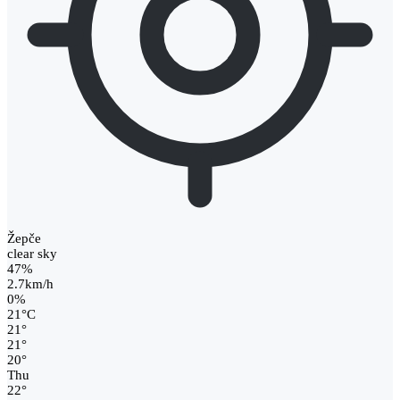
Žepče
clear sky
47%
2.7km/h
0%
21
°
C
21
°
21
°
20
°
Thu
22
°