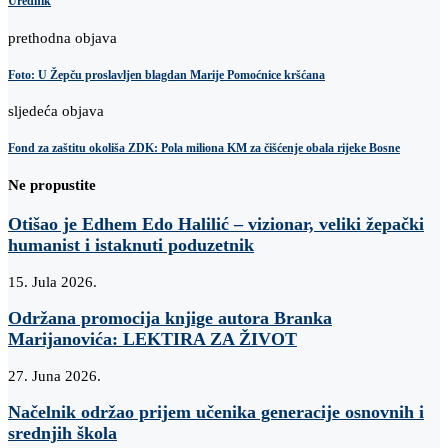
Urednik
prethodna objava
Foto: U Žepču proslavljen blagdan Marije Pomoćnice kršćana
sljedeća objava
Fond za zaštitu okoliša ZDK: Pola miliona KM za čišćenje obala rijeke Bosne
Ne propustite
Otišao je Edhem Edo Halilić – vizionar, veliki žepački
humanist i istaknuti poduzetnik
15. Jula 2026.
Održana promocija knjige autora Branka
Marijanovića: LEKTIRA ZA ŽIVOT
27. Juna 2026.
Načelnik održao prijem učenika generacije osnovnih i
srednjih škola