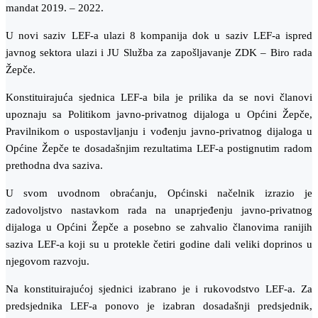
mandat 2019. – 2022.
U novi saziv LEF-a ulazi 8 kompanija dok u saziv LEF-a ispred
javnog sektora ulazi i JU Služba za zapošljavanje ZDK – Biro rada
Žepče.
Konstituirajuća sjednica LEF-a bila je prilika da se novi članovi
upoznaju sa Politikom javno-privatnog dijaloga u Općini Žepče,
Pravilnikom o uspostavljanju i vođenju javno-privatnog dijaloga u
Općine Žepče te dosadašnjim rezultatima LEF-a postignutim radom
prethodna dva saziva.
U svom uvodnom obraćanju, Općinski načelnik izrazio je
zadovoljstvo nastavkom rada na unaprjeđenju javno-privatnog
dijaloga u Općini Žepče a posebno se zahvalio članovima ranijih
saziva LEF-a koji su u protekle četiri godine dali veliki doprinos u
njegovom razvoju.
Na konstituirajućoj sjednici izabrano je i rukovodstvo LEF-a. Za
predsjednika LEF-a ponovo je izabran dosadašnji predsjednik,