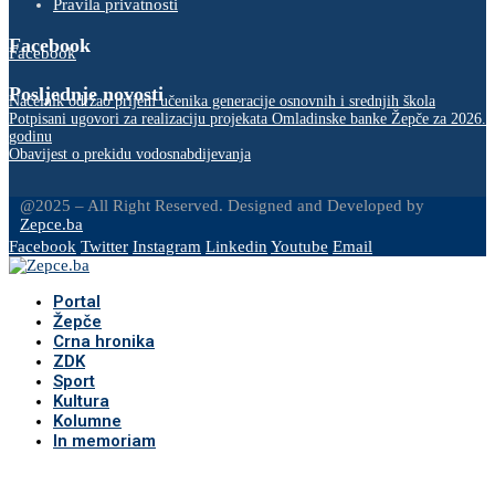
Pravila privatnosti
Facebook
Facebook
Posljednje novosti
Načelnik održao prijem učenika generacije osnovnih i srednjih škola
Potpisani ugovori za realizaciju projekata Omladinske banke Žepče za 2026.
godinu
Obavijest o prekidu vodosnabdijevanja
@2025 – All Right Reserved. Designed and Developed by
Zepce.ba
Facebook
Twitter
Instagram
Linkedin
Youtube
Email
Portal
Žepče
Crna hronika
ZDK
Sport
Kultura
Kolumne
In memoriam