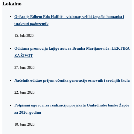
Lokalno
Otišao je Edhem Edo Halilić – vizionar, veliki žepački humanist i
istaknuti poduzetnik
15. Jula 2026.
Održana promocija knjige autora Branka Marijanovića: LEKTIRA
ZA ŽIVOT
27. Juna 2026.
Načelnik održao prijem učenika generacije osnovnih i srednjih škola
22. Juna 2026.
Potpisani ugovori za realizaciju projekata Omladinske banke Žepče
za 2026. godinu
10. Juna 2026.