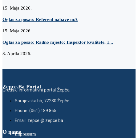
15. Maja 2026.
Oglas za posao: Referent nabave m/ž
15. Maja 2026.
Oglas za posao: Radno mjesto: Inspektor kvalitete, 1...
8. Aprila 2026.
Zepce.Ba Portal
Gradski informativni portal Žepča
Sarajevska bb, 72230 Žepče
Phone: (061) 189 865
Email: zepce @ zepce.ba
O nama
Impressum