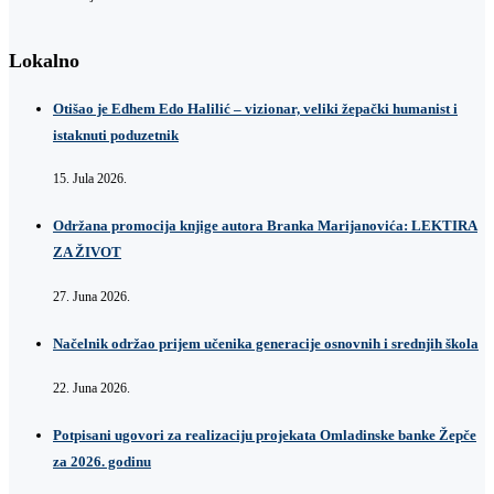
Lokalno
Otišao je Edhem Edo Halilić – vizionar, veliki žepački humanist i
istaknuti poduzetnik
15. Jula 2026.
Održana promocija knjige autora Branka Marijanovića: LEKTIRA
ZA ŽIVOT
27. Juna 2026.
Načelnik održao prijem učenika generacije osnovnih i srednjih škola
22. Juna 2026.
Potpisani ugovori za realizaciju projekata Omladinske banke Žepče
za 2026. godinu