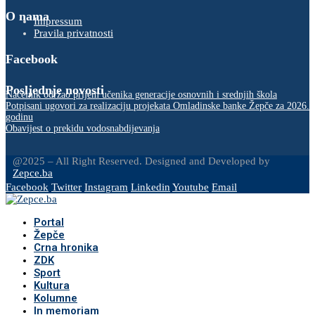
O nama
Impressum
Pravila privatnosti
Facebook
Posljednje novosti
Načelnik održao prijem učenika generacije osnovnih i srednjih škola
Potpisani ugovori za realizaciju projekata Omladinske banke Žepče za 2026.
godinu
Obavijest o prekidu vodosnabdijevanja
@2025 – All Right Reserved. Designed and Developed by
Zepce.ba
Facebook
Twitter
Instagram
Linkedin
Youtube
Email
Portal
Žepče
Crna hronika
ZDK
Sport
Kultura
Kolumne
In memoriam