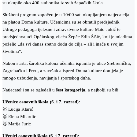
su okupile oko 400 sudionika iz svih žepačkih škola.
Službeni program započeo je u 10:00 sati okupljanjem natjecatelja
na platou Doma kulture. Učenicima su se obratili predsjednik
Udruge pedagoga tjelesne i zdravstvene kulture Mato Jukić te
predsjedavajući Općinskog vijeća Žepče Edin Šišić, koji je mladima
poželio „da svi danas sretno dođu do cilja – ali i inače u svojim
životima“.
Nakon starta, šarolika kolona učenika ispunila je ulice Srebreničku,
Zagrebačku i Prvu
,
a završnica ispred Doma kulture donijela je
mnogo uzbuđenja, navijanja i sportskog duha.
Natjecatelji su se ogledali u
šest kategorija
,
a najbolji su bili:
Učenice osnovnih škola (6. i 7. razred):
🥇 Lucija Klarić
🥈 Elena Milardić
🥉 Marija Jurić
Učenici osnovnih škola (6. i 7. razred):