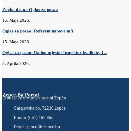
Zovko d.o.o.: Oglas za posao
15. Maja 2026.
Oglas za posao: Referent nabave m/ž
15. Maja 2026.
Oglas za posao: Radno mjesto: Inspektor kvalitete, 1...
8. Aprila 2026.
Zepce.Ba Portal
Gradski informativni portal Žepča
Sarajevska bb, 72230 Žepče
Phone: (061) 189 865
Email: zepce @ zepce.ba