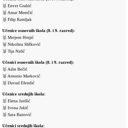
🥇 Enver Grahić
🥈 Amar Memčić
🥉 Filip Ramljak
Učenice osnovnih škola (8. i 9. razred):
🥇 Merjem Hrnjić
🥈 Nikolina Slišković
🥉 Tija Nalić
Učenici osnovnih škola (8. i 9. razred):
🥇 Adin Bečić
🥈 Antonio Marković
🥉 Davud Efendić
Učenice srednjih škola:
🥇 Elena Jurišić
🥈 Ivona Jakić
🥉 Sara Banović
Učenici srednjih škola: