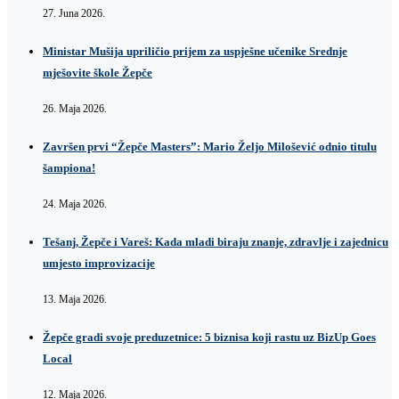
27. Juna 2026.
Ministar Mušija upriličio prijem za uspješne učenike Srednje
mješovite škole Žepče
26. Maja 2026.
Završen prvi “Žepče Masters”: Mario Željo Milošević odnio titulu
šampiona!
24. Maja 2026.
Tešanj, Žepče i Vareš: Kada mladi biraju znanje, zdravlje i zajednicu
umjesto improvizacije
13. Maja 2026.
Žepče gradi svoje preduzetnice: 5 biznisa koji rastu uz BizUp Goes
Local
12. Maja 2026.