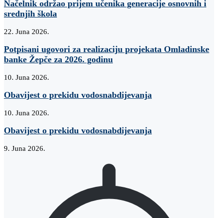
Načelnik održao prijem učenika generacije osnovnih i
srednjih škola
22. Juna 2026.
Potpisani ugovori za realizaciju projekata Omladinske
banke Žepče za 2026. godinu
10. Juna 2026.
Obavijest o prekidu vodosnabdijevanja
10. Juna 2026.
Obavijest o prekidu vodosnabdijevanja
9. Juna 2026.