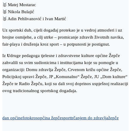
🥇 Matej Mostarac
🥈 Nikola Bulajić
🥉 Adin Pehlivanović i Ivan Martić
Uz sportski duh, cijeli događaj protekao je u vedroj atmosferi i uz
brojne osmijehe, a cilj utrke – promicanje zdravih životnih navika,
fair-playa i druženja kroz sport – u potpunosti je postignut.
Iz
U
druge pedagoga tjelesne i zdravstvene kulture općine Žepče
zahvalili su svim sudionicima i institucijama koje su pomogle u
organizaciji: Domu zdravlja Žepče, Crvenom križu općine Žepče,
Policijskoj upravi Žepče, JP „Komunalno“ Žepče, JU „Dom kulture“
Žepče te Radio Žepču, koji su dali svoj doprinos uspješnoj realizaciji
ovog tradicionalnog sportskog događaja.
dan općine
foto
kros
općina žepče
sport
trčanjem do zdravlja
žepče