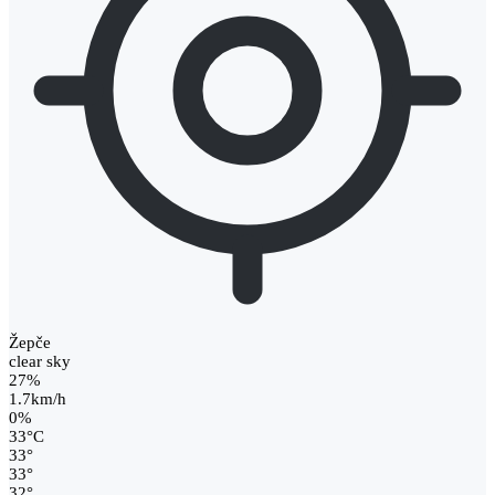
Žepče
clear sky
27%
1.7km/h
0%
33
°
C
33
°
33
°
32
°