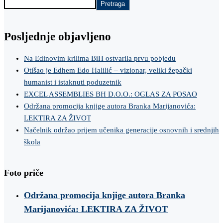
Pretraga
Posljednje objavljeno
Na Edinovim krilima BiH ostvarila prvu pobjedu
Otišao je Edhem Edo Halilić – vizionar, veliki žepački
humanist i istaknuti poduzetnik
EXCEL ASSEMBLIES BH D.O.O.: OGLAS ZA POSAO
Održana promocija knjige autora Branka Marijanovića:
LEKTIRA ZA ŽIVOT
Načelnik održao prijem učenika generacije osnovnih i srednjih
škola
Foto priče
Održana promocija knjige autora Branka
Marijanovića: LEKTIRA ZA ŽIVOT