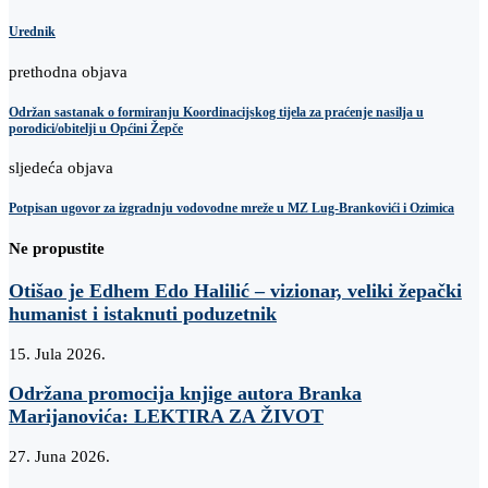
Urednik
prethodna objava
Održan sastanak o formiranju Koordinacijskog tijela za praćenje nasilja u
porodici/obitelji u Općini Žepče
sljedeća objava
Potpisan ugovor za izgradnju vodovodne mreže u MZ Lug-Brankovići i Ozimica
Ne propustite
Otišao je Edhem Edo Halilić – vizionar, veliki žepački
humanist i istaknuti poduzetnik
15. Jula 2026.
Održana promocija knjige autora Branka
Marijanovića: LEKTIRA ZA ŽIVOT
27. Juna 2026.