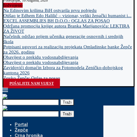
Ponedjeljak, 10 Augusta, 2026
Izdvojeno
Na Edinovim krilima BiH ostvarila prvu pobjedu
Otišao je Edhem Edo Halilić – vizionar, veliki žepački humanist i...
EXCEL ASSEMBLIES BH D.O.O.: OGLAS ZA POSAO
Održana promocija knjige autora Branka Marijanovića: LEKTIRA
ZA ŽIVOT
Načelnik održao prijem učenika generacije osnovnih i srednjih
škola
Potpisani ugovori za realizaciju projekata Omladinske banke Žepče
za 2026. godinu
Obavijest o prekidu vodosnabdijevanja
Obavijest o prekidu vodosnabdijevanja
Zavidovići domaćin Izbora za Fotomodela Zeničko-dobojskog
kantona 2026
Zovko Žepče: Oglas za posao
POŠALJITE NAM VIJEST
Traži
Traži
Portal
Žepče
Crna hronika