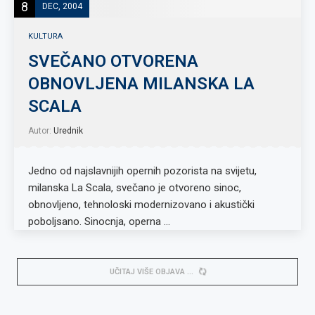
8
DEC, 2004
KULTURA
SVEČANO OTVORENA
OBNOVLJENA MILANSKA LA
SCALA
Autor:
Urednik
Jedno od najslavnijih opernih pozorista na svijetu,
milanska La Scala, svečano je otvoreno sinoc,
obnovljeno, tehnoloski modernizovano i akustički
poboljsano. Sinocnja, operna …
UČITAJ VIŠE OBJAVA