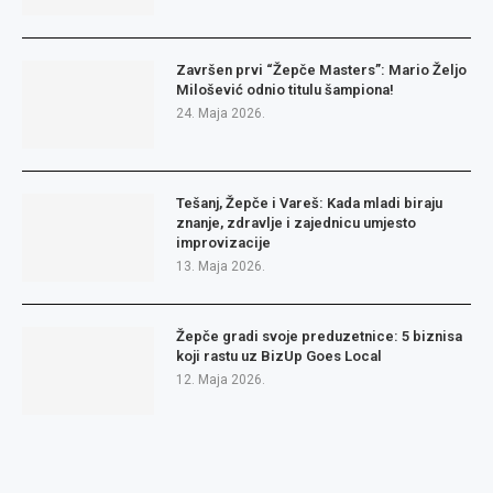
Završen prvi “Žepče Masters”: Mario Željo
Milošević odnio titulu šampiona!
24. Maja 2026.
Tešanj, Žepče i Vareš: Kada mladi biraju
znanje, zdravlje i zajednicu umjesto
improvizacije
13. Maja 2026.
Žepče gradi svoje preduzetnice: 5 biznisa
koji rastu uz BizUp Goes Local
12. Maja 2026.