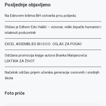
Posljednje objavljeno
Na Edinovim krilima BiH ostvarila prvu pobjedu
Otišao je Edhem Edo Halilić – vizionar, veliki žepački humanist i
istaknuti poduzetnik
EXCEL ASSEMBLIES BH D.O.O.: OGLAS ZA POSAO
Održana promocija knjige autora Branka Marijanovića:
LEKTIRA ZA ŽIVOT
Načelnik održao prijem učenika generacije osnovnih i srednjih
škola
Foto priče