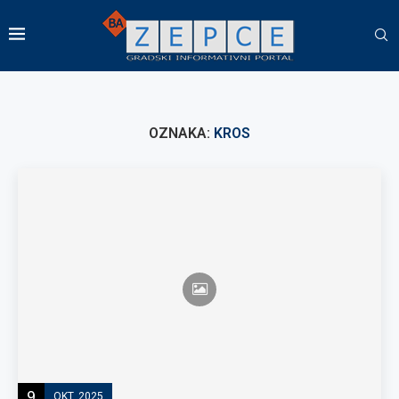
OZNAKA:
KROS
9
OKT, 2025