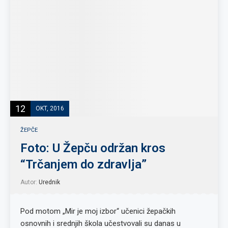
12
OKT, 2016
ŽEPČE
Foto: U Žepču održan kros
“Trčanjem do zdravlja”
Autor:
Urednik
Pod motom „Mir je moj izbor“ učenici žepačkih
osnovnih i srednjih škola učestvovali su danas u