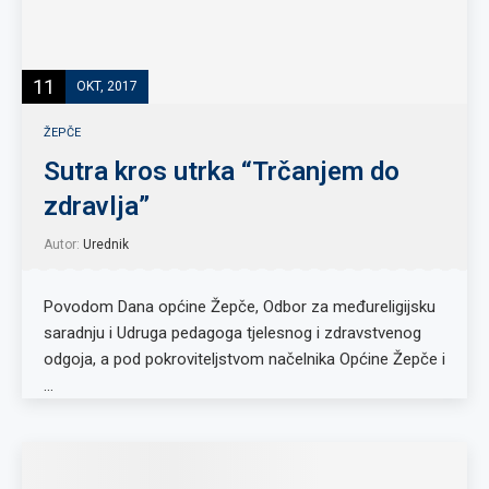
11
OKT, 2017
ŽEPČE
Sutra kros utrka “Trčanjem do
zdravlja”
Autor:
Urednik
Povodom Dana općine Žepče, Odbor za međureligijsku
saradnju i Udruga pedagoga tjelesnog i zdravstvenog
odgoja, a pod pokroviteljstvom načelnika Općine Žepče i
…