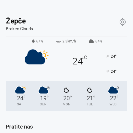
Žepče
Broken Clouds
67%
2.3km/h
64%
°
24
C
24
°
°
24
24
°
19
°
20
°
21
°
22
°
SAT
SUN
MON
TUE
WED
Pratite nas