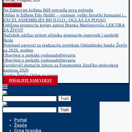
Četvrtak, 6 Augusta, 2026
Izdvojeno
Na Edinovim krilima BiH ostvarila prvu pobjedu
Otišao je Edhem Edo Halilić – vizionar, veliki žepački humanist i...
EXCEL ASSEMBLIES BH D.O.O.: OGLAS ZA POSAO
Održana promocija knjige autora Branka Marijanovića: LEKTIRA
ZA ŽIVOT
Načelnik održao prijem učenika generacije osnovnih i srednjih
škola
Potpisani ugovori za realizaciju projekata Omladinske banke Žepče
za 2026. godinu
Obavijest o prekidu vodosnabdijevanja
Obavijest o prekidu vodosnabdijevanja
Zavidovići domaćin Izbora za Fotomodela Zeničko-dobojskog
kantona 2026
Zovko Žepče: Oglas za posao
POŠALJITE NAM VIJEST
Traži
Traži
Portal
Žepče
Crna hronika