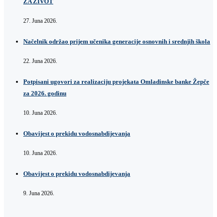
ZA ŽIVOT
27. Juna 2026.
Načelnik održao prijem učenika generacije osnovnih i srednjih škola
22. Juna 2026.
Potpisani ugovori za realizaciju projekata Omladinske banke Žepče
za 2026. godinu
10. Juna 2026.
Obavijest o prekidu vodosnabdijevanja
10. Juna 2026.
Obavijest o prekidu vodosnabdijevanja
9. Juna 2026.