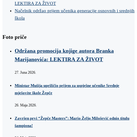
LEKTIRA ZA ŽIVOT
Načelnik održao prijem učenika generacije osnovnih i srednjih
škola
Foto priče
Održana promocija knjige autora Branka
Marijanovića: LEKTIRA ZA ŽIVOT
27. Juna 2026.
Ministar Mušija upriličio prijem za uspješne učenike Srednje
mješovite škole Žepče
26. Maja 2026.
Završen prvi “Žepče Masters”: Mario Željo Milošević odnio titulu
šampiona!