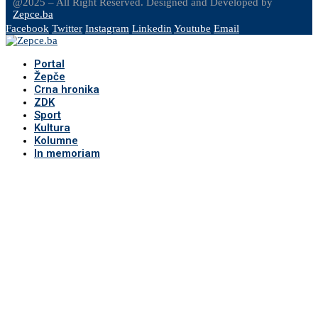
@2025 – All Right Reserved. Designed and Developed by
Zepce.ba
Facebook
Twitter
Instagram
Linkedin
Youtube
Email
Portal
Žepče
Crna hronika
ZDK
Sport
Kultura
Kolumne
In memoriam