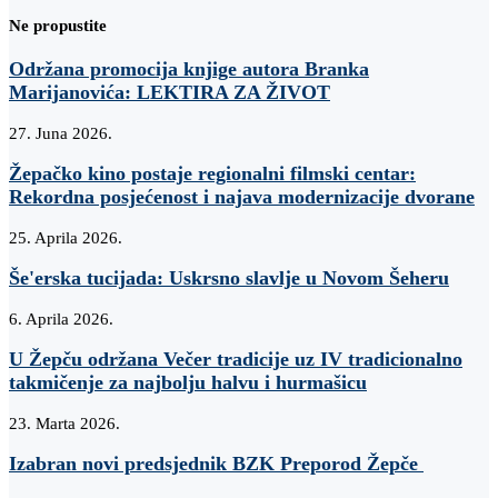
Ne propustite
Održana promocija knjige autora Branka
Marijanovića: LEKTIRA ZA ŽIVOT
27. Juna 2026.
Žepačko kino postaje regionalni filmski centar:
Rekordna posjećenost i najava modernizacije dvorane
25. Aprila 2026.
Še'erska tucijada: Uskrsno slavlje u Novom Šeheru
6. Aprila 2026.
U Žepču održana Večer tradicije uz IV tradicionalno
takmičenje za najbolju halvu i hurmašicu
23. Marta 2026.
Izabran novi predsjednik BZK Preporod Žepče