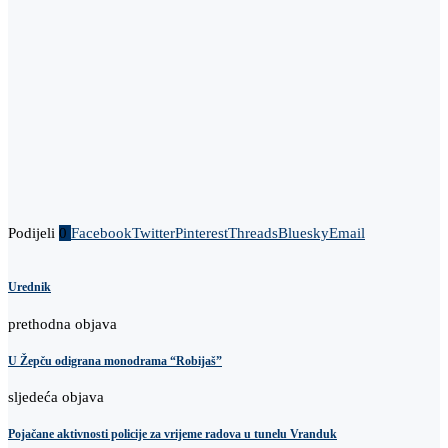
Podijeli
0
Facebook
Twitter
Pinterest
Threads
Bluesky
Email
Urednik
prethodna objava
U Žepču odigrana monodrama “Robijaš”
sljedeća objava
Pojačane aktivnosti policije za vrijeme radova u tunelu Vranduk