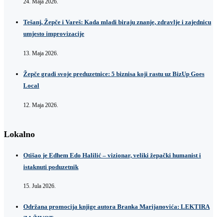
24. Maja 2026.
Tešanj, Žepče i Vareš: Kada mladi biraju znanje, zdravlje i zajednicu
umjesto improvizacije
13. Maja 2026.
Žepče gradi svoje preduzetnice: 5 biznisa koji rastu uz BizUp Goes
Local
12. Maja 2026.
Lokalno
Otišao je Edhem Edo Halilić – vizionar, veliki žepački humanist i
istaknuti poduzetnik
15. Jula 2026.
Održana promocija knjige autora Branka Marijanovića: LEKTIRA