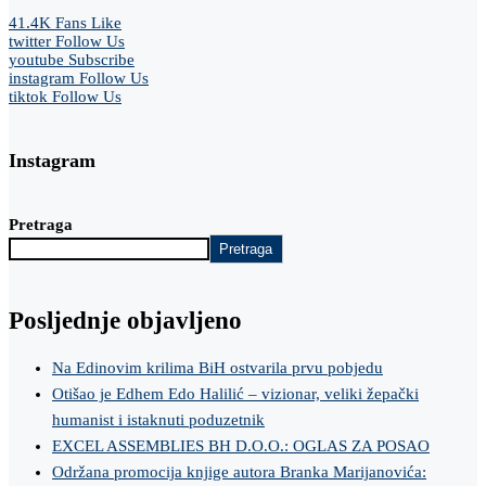
41.4K
Fans
Like
twitter
Follow Us
youtube
Subscribe
instagram
Follow Us
tiktok
Follow Us
Instagram
Pretraga
Pretraga
Posljednje objavljeno
Na Edinovim krilima BiH ostvarila prvu pobjedu
Otišao je Edhem Edo Halilić – vizionar, veliki žepački
humanist i istaknuti poduzetnik
EXCEL ASSEMBLIES BH D.O.O.: OGLAS ZA POSAO
Održana promocija knjige autora Branka Marijanovića: