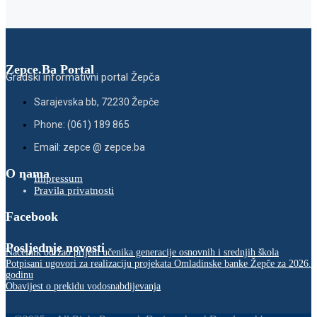
Zepce.Ba Portal
Gradski informativni portal Žepča
Sarajevska bb, 72230 Žepče
Phone: (061) 189 865
Email: zepce @ zepce.ba
O nama
Impressum
Pravila privatnosti
Facebook
Posljednje novosti
Načelnik održao prijem učenika generacije osnovnih i srednjih škola
Potpisani ugovori za realizaciju projekata Omladinske banke Žepče za 2026.
godinu
Obavijest o prekidu vodosnabdijevanja