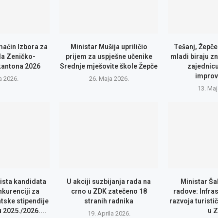
maćin Izbora za
Ministar Mušija upriličio
Tešanj, Žepče
a Zeničko-
prijem za uspješne učenike
mladi biraju zn
kantona 2026
Srednje mješovite škole Žepče
zajednic
improv
a 2026.
26. Maja 2026.
13. Maj
lista kandidata
U akciji suzbijanja rada na
Ministar Ša
nkurenciji za
crno u ZDK zatečeno 18
radove: Infras
tske stipendije
stranih radnika
razvoja turisti
2025./2026....
u 
19. Aprila 2026.