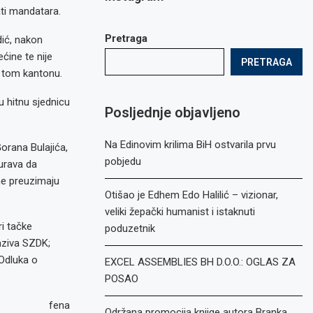
ti mandatara.
Pretraga
ić, nakon
ćine te nije
PRETRAGA
u tom kantonu.
u hitnu sjednicu
Posljednje objavljeno
Na Edinovim krilima BiH ostvarila prvu
orana Bulajića,
pobjedu
gurava da
ne preuzimaju
Otišao je Edhem Edo Halilić – vizionar,
veliki žepački humanist i istaknuti
ri tačke
poduzetnik
aziva SZDK;
Odluka o
EXCEL ASSEMBLIES BH D.O.O.: OGLAS ZA
POSAO
fena
Održana promocija knjige autora Branka