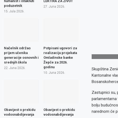
humanist i istaknuti
LEKTIRA ZA ŽIVOT
poduzetnik
27. Juna 2026.
15. Jula 2026.
Načelnik održao
Potpisani ugovori za
prijem učenika
realizaciju projekata
generacije osnovnih i
Omladinske banke
srednjih škola
Žepče za 2026.
godinu
22. Juna 2026.
Skupština Zeni
10. Juna 2026.
Kantonalne vla
Bosanskoherceg
Zastupnici su, 
parlamentarna 
bolju budućnost
Obavijest o prekidu
Obavijest o prekidu
narednom će pe
vodosnabdijevanja
vodosnabdijevanja