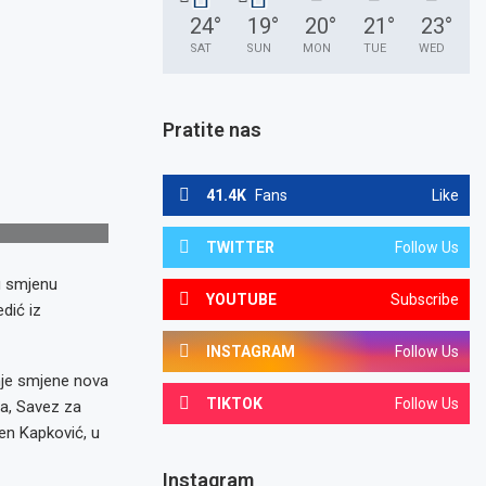
24
°
19
°
20
°
21
°
23
°
SAT
SUN
MON
TUE
WED
Pratite nas
41.4K
Fans
Like
TWITTER
Follow Us
u smjenu
YOUTUBE
Subscribe
dić iz
INSTAGRAM
Follow Us
šnje smjene nova
TIKTOK
Follow Us
a, Savez za
en Kapković, u
Instagram