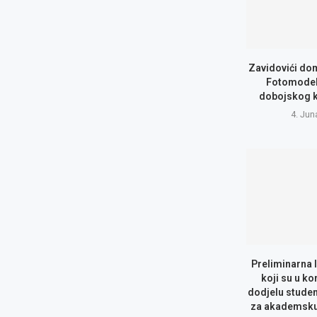
Zavidovići do
Fotomodel
dobojskog 
4. Jun
Preliminarna 
koji su u ko
dodjelu studen
za akademsku 