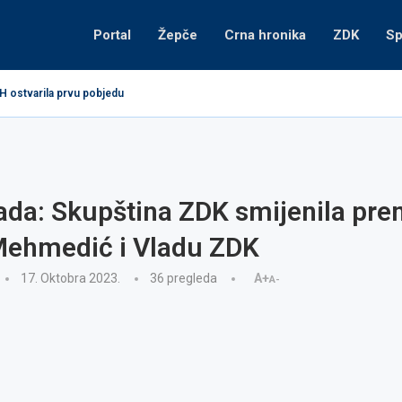
Portal
Žepče
Crna hronika
ZDK
Sp
H ostvarila prvu pobjedu
ada: Skupština ZDK smijenila pre
ehmedić i Vladu ZDK
17. Oktobra 2023.
36
pregleda
A+
A-