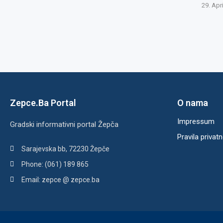
29. Apr
Zepce.Ba Portal
O nama
Impressum
Gradski informativni portal Žepča
Pravila privatn
Sarajevska bb, 72230 Žepče
Phone: (061) 189 865
Email: zepce @ zepce.ba