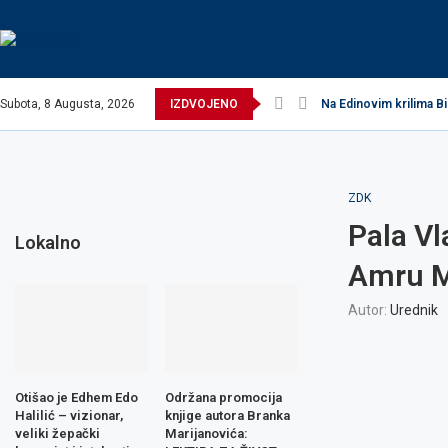
Subota, 8 Augusta, 2026
IZDVOJENO
Na Edinovim krilima Bi
ZDK
Pala Vl
Lokalno
Amru M
Autor:
Urednik
Otišao je Edhem Edo
Održana promocija
Halilić – vizionar,
knjige autora Branka
veliki žepački
Marijanovića: