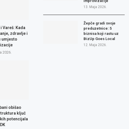
improvizacije
13. Maja 2026.
Žepče gradi svoje
 i Vareš: Kada
preduzetnice: 5
anje, zdravlje i
biznisa koji rastu uz
BizUp Goes Local
u umjesto
izacije
12. Maja 2026.
a 2026.
bani obišao
truktura ključ
čkih potencijala
ZDK