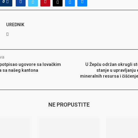
0
UREDNIK
va
 potpisao ugovore sa lovačkim
U Žepču održan okrugli s
a sa našeg kantona
stanje u upravljanju
mineralnih resursa i čišćenj
NE PROPUSTITE