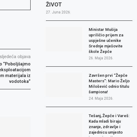
ŽIVOT
27. Juna 2026.
Ministar Mušija
upriličio prijem za
uspješne učenike
Srednje mješovite
škole Žepče
sljedeća objava
26. Maja 2026.
to “Poboljšajmo
 eksploatacijom
em materijala iz
Završen prvi “Žepče
Masters”: Mario Željo
vodotoka”
Milošević odnio titulu
šampiona!
24. Maja 2026.
Tešanj, Žepče i Vareš:
Kada mladi biraju
znanje, zdravlje i
zajednicu umjesto