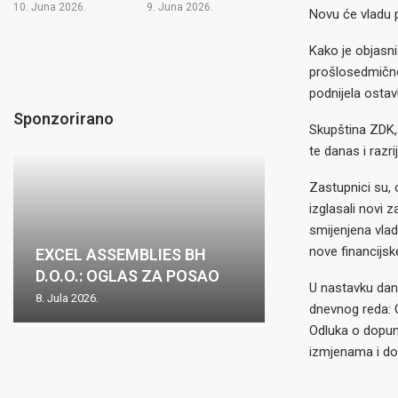
10. Juna 2026.
9. Juna 2026.
Novu će vladu 
Kako je objasn
prošlosedmičnog
podnijela osta
Sponzorirano
Skupština ZDK, 
te danas i razr
Zastupnici su,
izglasali novi 
smijenjena vla
nove financijsk
EXCEL ASSEMBLIES BH
D.O.O.: OGLAS ZA POSAO
U nastavku dana
8. Jula 2026.
dnevnog reda: 
Odluka o dopun
izmjenama i do