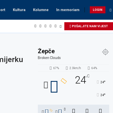
ort
Kultura
Kolumne
In memoriam
LOGIN
POŠALJITE NAM VIJEST
Žepče
mijerku
Broken Clouds
67%
2.3km/h
64%
C
24
°
°
24
°
24