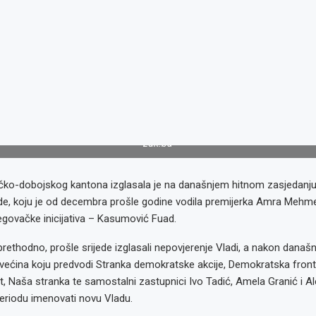
zdk.ba
čko-dobojskog kantona izglasala je na današnjem hitnom zasjedanj
de, koju je od decembra prošle godine vodila premijerka Amra Mehme
ovačke inicijativa – Kasumović Fuad.
prethodno, prošle srijede izglasali nepovjerenje Vladi, a nakon dana
većina koju predvodi Stranka demokratske akcije, Demokratska front
, Naša stranka te samostalni zastupnici Ivo Tadić, Amela Granić i Al
riodu imenovati novu Vladu.