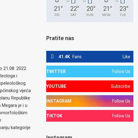
21
°
22
°
20
°
21
°
23
°
FRI
SAT
SUN
MON
TUE
Pratite nas
41.4K
Fans
Like
o 21.08. 2022.
TWITTER
Follow Us
leologa i
 speleološkog
YOUTUBE
Subscribe
pćinskog vijeća
planu Republike
INSTAGRAM
Follow Us
 Megara je i u
geomorfološkim
TIKTOK
Follow Us
e
vanju kategorije
Instagram