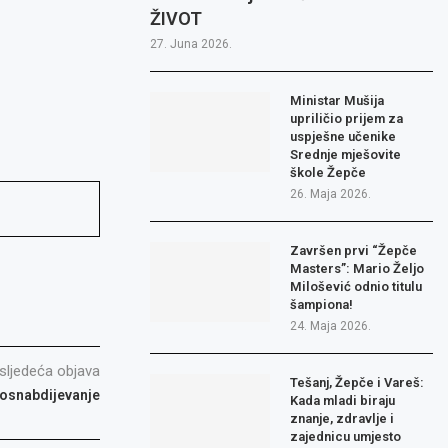
ŽIVOT
27. Juna 2026.
Ministar Mušija
upriličio prijem za
uspješne učenike
Srednje mješovite
škole Žepče
26. Maja 2026.
Završen prvi “Žepče
Masters”: Mario Željo
Milošević odnio titulu
šampiona!
24. Maja 2026.
sljedeća objava
Tešanj, Žepče i Vareš:
dosnabdijevanje
Kada mladi biraju
znanje, zdravlje i
zajednicu umjesto