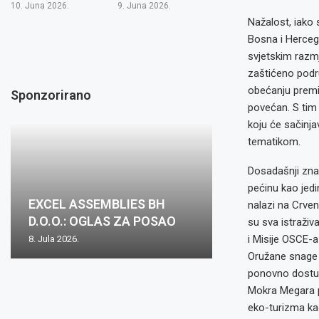
10. Juna 2026.
9. Juna 2026.
Nažalost, iako 
Bosna i Herceg
svjetskim razm
zaštićeno podr
obećanju premij
Sponzorirano
povećan. S tim 
koju će sačinja
tematikom.
Dosadašnji znan
pećinu kao jedi
EXCEL ASSEMBLIES BH
nalazi na Crven
D.O.O.: OGLAS ZA POSAO
su sva istraži
i Misije OSCE-a
8. Jula 2026.
Oružane snage B
ponovno dostupa
Mokra Megara p
eko-turizma ka