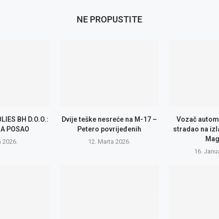
NE PROPUSTITE
IES BH D.O.O.:
Dvije teške nesreće na M-17 –
Vozač autom
ZA POSAO
Petero povrijeđenih
stradao na izl
Mag
a 2026.
12. Marta 2026.
16. Janu