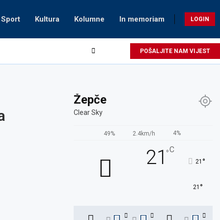
Sport
Kultura
Kolumne
In memoriam
LOGIN
POŠALJITE NAM VIJEST
Žepče
a
Clear Sky
4%
49%
2.4km/h
C
21
°
°
21
°
21