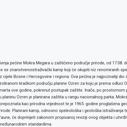
šenja pećine Mokra Megara u zaštićeno područje prirode, od 17.08. d
e se znanstvenoistraživački kamp koji će okupiti niz renomiranih spe
z cijele Bosne i Hercegovine i regiona. Ova pećina je najpoznatiji dio
zoliranom kraškom području planine Ozren za koju je prema odluci O
 marta ove godine, pokrenut postupak zaštite. Inače, po prostornom 
lu planinu Ozren je planirana zaštita u rangu nacionalnog parka. Mokra
a prepoznata kao prirodna vrijednost te je 1965. godine proglašena 
rode. Planirani kamp, odnosno speleološka i geološka istraživanja t
 faune, će doprinijeti zakonom propisanoj reviziji ovog objekta i utvrđi
 međunarodnim standardima.