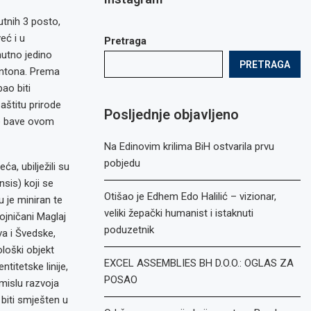
utnih 3 posto,
eć i u
Pretraga
nutno jedino
PRETRAGA
antona. Prema
ao biti
aštitu prirode
Posljednje objavljeno
 se bave ovom
Na Edinovim krilima BiH ostvarila prvu
pobjedu
a, ubilježili su
sis) koji se
Otišao je Edhem Edo Halilić – vizionar,
u je miniran te
veliki žepački humanist i istaknuti
jničani Maglaj
poduzetnik
va i Švedske,
ološki objekt
EXCEL ASSEMBLIES BH D.O.O.: OGLAS ZA
titetske linije,
POSAO
mislu razvoja
biti smješten u