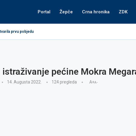
Portal
Žepče
Crna hronika
ZDK
tvarila prvu pobjedu
 istraživanje pećine Mokra Megar
14. Augusta 2022.
124
pregleda
A+
A-