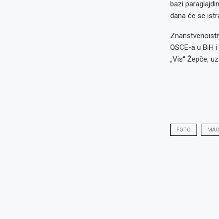
bazi paraglajdi
dana će se istr
Znanstvenoistra
OSCE-a u BiH i 
„Vis“ Žepče, uz
FOTO
MAG