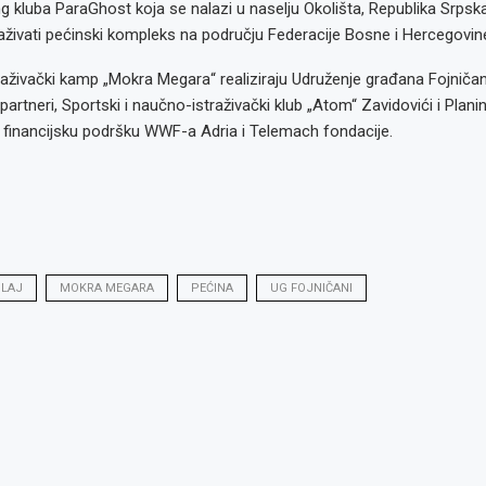
ng kluba ParaGhost koja se nalazi u naselju Okolišta, Republika Srpsk
aživati pećinski kompleks na području Federacije Bosne i Hercegovin
živački kamp „Mokra Megara“ realiziraju Udruženje građana Fojničani
partneri, Sportski i naučno-istraživački klub „Atom“ Zavidovići i Plan
 financijsku podršku WWF-a Adria i Telemach fondacije.
LAJ
MOKRA MEGARA
PEĆINA
UG FOJNIČANI