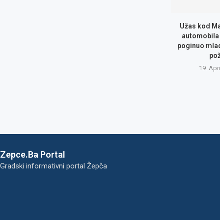
Užas kod Ma
automobila 
poginuo mlad
po
19. Apr
Zepce.Ba Portal
Gradski informativni portal Žepča