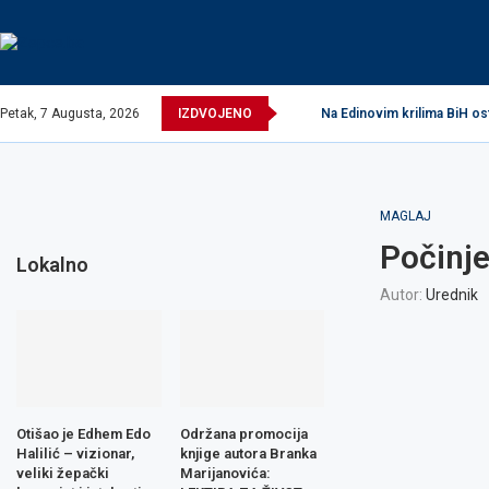
Petak, 7 Augusta, 2026
IZDVOJENO
Na Edinovim krilima BiH os
MAGLAJ
Počinje
Lokalno
Autor:
Urednik
Otišao je Edhem Edo
Održana promocija
Halilić – vizionar,
knjige autora Branka
veliki žepački
Marijanovića: