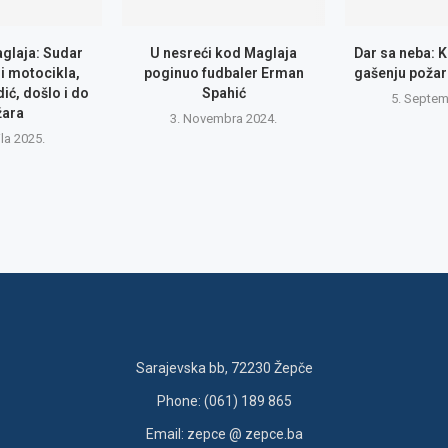
glaja: Sudar
U nesreći kod Maglaja
Dar sa neba: 
i motocikla,
poginuo fudbaler Erman
gašenju požar
ić, došlo i do
Spahić
5. Septem
žara
3. Novembra 2024.
ila 2025.
Sarajevska bb, 72230 Žepče
Phone: (061) 189 865
Email: zepce @ zepce.ba