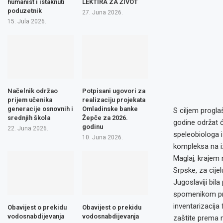
humanist i istaknuti
LEKTIRA ZA ŽIVOT
poduzetnik
27. Juna 2026.
15. Jula 2026.
Načelnik održao
Potpisani ugovori za
prijem učenika
realizaciju projekata
generacije osnovnih i
Omladinske banke
S ciljem progla
srednjih škola
Žepče za 2026.
godine održat ć
godinu
22. Juna 2026.
speleobiologa i
10. Juna 2026.
kompleksa na i
Maglaj, krajem
Srpske, za cije
Jugoslaviji bil
spomenikom pri
inventarizacija
Obavijest o prekidu
Obavijest o prekidu
vodosnabdijevanja
vodosnabdijevanja
zaštite prema