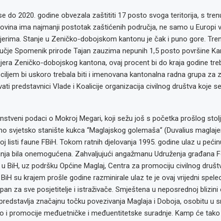
se do 2020. godine obvezala zaštititi 17 posto svoga teritorija, s tren
ovina ima najmanji postotak zaštićenih područja, ne samo u Europi v
jerima. Stanje u Zeničko-dobojskom kantonu je čak i puno gore. Tre
učje Spomenik prirode Tajan zauzima nepunih 1,5 posto površine K
era Zeničko-dobojskog kantona, ovaj procent bi do kraja godine treb
ciljem bi uskoro trebala biti i imenovana kantonalna radna grupa za z
vati predstavnici Vlade i Koalicije organizacija civilnog društva koje
stveni podaci o Mokroj Megari, koji sežu još s početka prošlog stoljeć
no svjetsko stanište kukca “Maglajskog golemaša“ (Duvalius maglajen
oj listi faune FBiH. Tokom ratnih djelovanja 1995. godine ulaz u pećin
vanja bila onemogućena. Zahvaljujući angažmanu Udruženja građana Fo
 u BiH, uz podršku Općine Maglaj, Centra za promociju civilnog društ
iH su krajem prošle godine razminirale ulaz te je ovaj vrijedni spele
n za sve posjetitelje i istraživače. Smještena u neposrednoj blizini en
redstavlja značajnu točku povezivanja Maglaja i Doboja, osobitu u s
o i promocije međuetničke i međuentitetske suradnje. Kamp će tako 