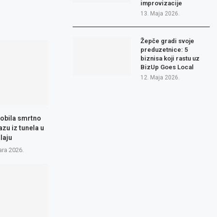
improvizacije
13. Maja 2026.
Žepče gradi svoje
preduzetnice: 5
biznisa koji rastu uz
BizUp Goes Local
12. Maja 2026.
obila smrtno
azu iz tunela u
laju
ara 2026.