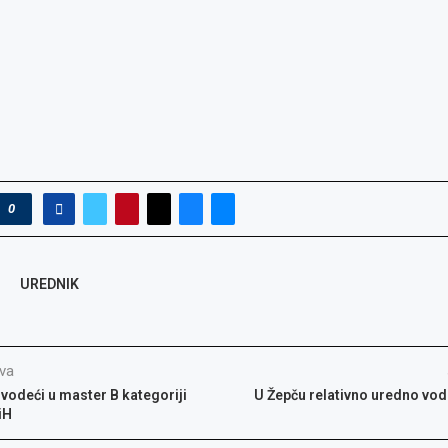
0
UREDNIK
va
 vodeći u master B kategoriji
U Žepču relativno uredno vo
iH