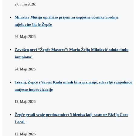
27. Juna 2026.
Ministar Mušija upriličio prijem za uspješne učenike Srednje
mješovite škole Žepče
26. Maja 2026.
Završen prvi “Žepče Masters”: Mario Željo Milošević odnio titulu
šampiona!
24. Maja 2026.
Tešanj, Žepče i Vareš: Kada mladi biraju znanje, zdravlje i zajednicu
umjesto improvizacije
13. Maja 2026.
Žepče gradi svoje preduzetnice: 5 biznisa koji rastu uz BizUp Goes
Local
12. Maja 2026.