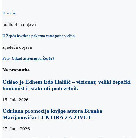
Urednik
prethodna objava
U Žepču izvedena pokazna vatrogasna vježba
sljedeća objava
Foto: Otkud astronaut u Žepču?
Ne propustite
Otišao je Edhem Edo Halilić – vizionar, veliki žepački
humanist i istaknuti poduzetnik
15. Jula 2026.
Održana promocija knjige autora Branka
Marijanovića: LEKTIRA ZA ŽIVOT
27. Juna 2026.