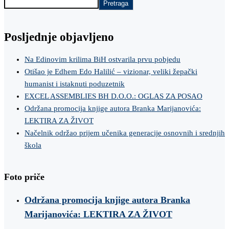
Pretraga
Posljednje objavljeno
Na Edinovim krilima BiH ostvarila prvu pobjedu
Otišao je Edhem Edo Halilić – vizionar, veliki žepački
humanist i istaknuti poduzetnik
EXCEL ASSEMBLIES BH D.O.O.: OGLAS ZA POSAO
Održana promocija knjige autora Branka Marijanovića:
LEKTIRA ZA ŽIVOT
Načelnik održao prijem učenika generacije osnovnih i srednjih
škola
Foto priče
Održana promocija knjige autora Branka
Marijanovića: LEKTIRA ZA ŽIVOT