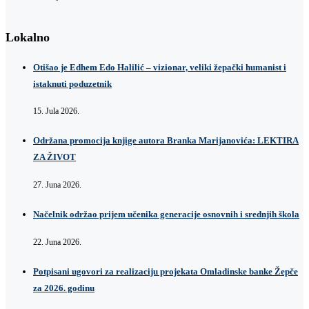
Lokalno
Otišao je Edhem Edo Halilić – vizionar, veliki žepački humanist i
istaknuti poduzetnik
15. Jula 2026.
Održana promocija knjige autora Branka Marijanovića: LEKTIRA
ZA ŽIVOT
27. Juna 2026.
Načelnik održao prijem učenika generacije osnovnih i srednjih škola
22. Juna 2026.
Potpisani ugovori za realizaciju projekata Omladinske banke Žepče
za 2026. godinu