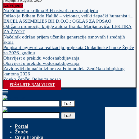
Nedjelja, 9 Augusta, 2026
Izdvojeno
Na Edinovim krilima BiH ostvarila prvu pobjedu
Otišao je Edhem Edo Halilić – vizionar, veliki žepački humanist i...
EXCEL ASSEMBLIES BH D.O.O.: OGLAS ZA POSAO
Održana promocija knjige autora Branka Marijanovića: LEKTIRA
ZA ŽIVOT
Načelnik održao prijem učenika generacije osnovnih i srednjih
škola
Potpisani ugovori za realizaciju projekata Omladinske banke Žepče
za 2026. godinu
Obavijest o prekidu vodosnabdijevanja
Obavijest o prekidu vodosnabdijevanja
Zavidovići domaćin Izbora za Fotomodela Zeničko-dobojskog
kantona 2026
Zovko Žepče: Oglas za posao
POŠALJITE NAM VIJEST
Traži
Traži
Portal
Žepče
Crna hronika