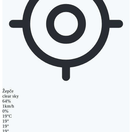
Žepče
clear sky
64%
1km/h
0%
19
°
C
19
°
19
°
19
°