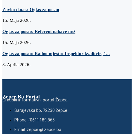
Zovko d.o.o.: Oglas za posao
15. Maja 2026.
Oglas za posao: Referent nabave m/ž
15. Maja 2026.
Oglas za posao: Radno mjesto: Inspektor kvalitete, 1...
8. Aprila 2026.
Zepce.Ba Portal
Gradski informativni portal Žepča
Sarajevska bb, 72230 Žepče
Phone: (061) 189 865
Email: zepce @ zepce.ba