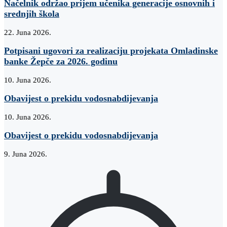
Načelnik održao prijem učenika generacije osnovnih i
srednjih škola
22. Juna 2026.
Potpisani ugovori za realizaciju projekata Omladinske
banke Žepče za 2026. godinu
10. Juna 2026.
Obavijest o prekidu vodosnabdijevanja
10. Juna 2026.
Obavijest o prekidu vodosnabdijevanja
9. Juna 2026.