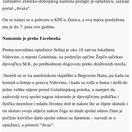
Tužilaštvo Zeničko-dobojskog kantona podiglo je optužnicu, saznaje
portal „Avaza“.
On se nalazi se u pritvoru u KPZ-u Zenica, a ova mjera produžena
mu je do 7. juna ove godine.
Namamio je preko Facebooka
Prema navodima optužnice Selitaj je oko 10 sati na lokalitetu
Vidovine, u mjestu Golubinja, na području općine Žepče sačekao
djevojčicu M.K. po prethodnom dogovoru preko društvenih mreža.
-Susreli su se na autobuskom stajalištu u Begovom Hanu, pa kada su
krenuli u šetnju u pravcu Vidovina, i kada su zašli u šumu i došli do
jedne velike stijene pored Golubinjskog potoka, u namjeri da
zadovolji svoj spolni nagon iskoristio je djevojčicinu psihičku i
fizičku nezrelost i mladu životnu dob te nakon što se dijete skinulo i
on skinuo svoju odjeću nakon čega su imali spolni odnos čime je
počinio krivično djelo spolni odnos sa djetetom – navodi se u
optužnici, a prenosi “Avaz”.