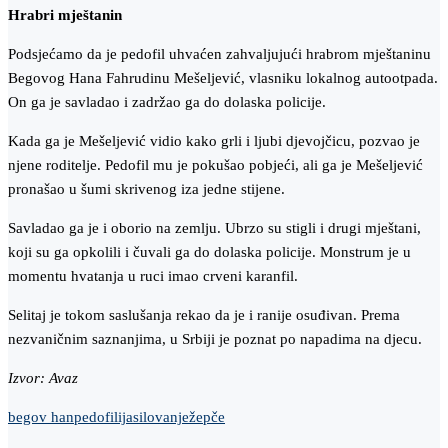
Hrabri mještanin
Podsjećamo da je pedofil uhvaćen zahvaljujući hrabrom mještaninu
Begovog Hana Fahrudinu Mešeljević, vlasniku lokalnog autootpada.
On ga je savladao i zadržao ga do dolaska policije.
Kada ga je Mešeljević vidio kako grli i ljubi djevojčicu, pozvao je
njene roditelje. Pedofil mu je pokušao pobjeći, ali ga je Mešeljević
pronašao u šumi skrivenog iza jedne stijene.
Savladao ga je i oborio na zemlju. Ubrzo su stigli i drugi mještani,
koji su ga opkolili i čuvali ga do dolaska policije. Monstrum je u
momentu hvatanja u ruci imao crveni karanfil.
Selitaj je tokom saslušanja rekao da je i ranije osuđivan. Prema
nezvaničnim saznanjima, u Srbiji je poznat po napadima na djecu.
Izvor: Avaz
begov han
pedofilija
silovanje
žepče