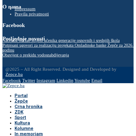
O nama
Impressum
Pravila privatnosti
Facebook
Posljednje novosti
Načelnik održao prijem učenika generacije osnovnih i srednjih škola
Potpisani ugovori za realizaciju projekata Omladinske banke Žepče za 2026.
godinu
Obavijest o prekidu vodosnabdijevanja
@2025 – All Right Reserved. Designed and Developed by
Zepce.ba
Facebook
Twitter
Instagram
Linkedin
Youtube
Email
Portal
Žepče
Crna hronika
ZDK
Sport
Kultura
Kolumne
In memoriam