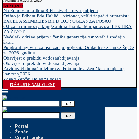
Nedjelja, 9 Augusta, 2026
Izdvojeno
Na Edinovim krilima BiH ostvarila prvu pobjedu
Otišao je Edhem Edo Halilić – vizionar, veliki žepački humanist i...
EXCEL ASSEMBLIES BH D.O.O.: OGLAS ZA POSAO
Održana promocija knjige autora Branka Marijanovića: LEKTIRA
ZA ŽIVOT
Načelnik održao prijem učenika generacije osnovnih i srednjih
škola
Potpisani ugovori za realizaciju projekata Omladinske banke Žepče
za 2026. godinu
Obavijest o prekidu vodosnabdijevanja
Obavijest o prekidu vodosnabdijevanja
Zavidovići domaćin Izbora za Fotomodela Zeničko-dobojskog
kantona 2026
Zovko Žepče: Oglas za posao
POŠALJITE NAM VIJEST
Traži
Traži
Portal
Žepče
Crna hronika