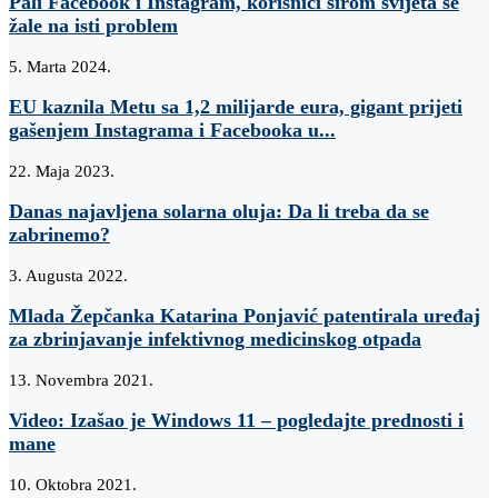
Pali Facebook i Instagram, korisnici širom svijeta se
žale na isti problem
5. Marta 2024.
EU kaznila Metu sa 1,2 milijarde eura, gigant prijeti
gašenjem Instagrama i Facebooka u...
22. Maja 2023.
Danas najavljena solarna oluja: Da li treba da se
zabrinemo?
3. Augusta 2022.
Mlada Žepčanka Katarina Ponjavić patentirala uređaj
za zbrinjavanje infektivnog medicinskog otpada
13. Novembra 2021.
Video: Izašao je Windows 11 – pogledajte prednosti i
mane
10. Oktobra 2021.