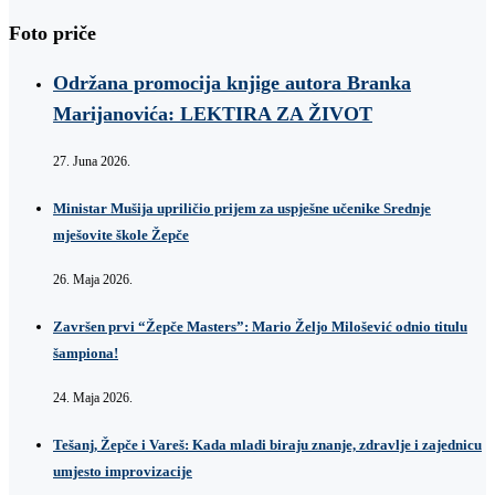
Foto priče
Održana promocija knjige autora Branka
Marijanovića: LEKTIRA ZA ŽIVOT
27. Juna 2026.
Ministar Mušija upriličio prijem za uspješne učenike Srednje
mješovite škole Žepče
26. Maja 2026.
Završen prvi “Žepče Masters”: Mario Željo Milošević odnio titulu
šampiona!
24. Maja 2026.
Tešanj, Žepče i Vareš: Kada mladi biraju znanje, zdravlje i zajednicu
umjesto improvizacije