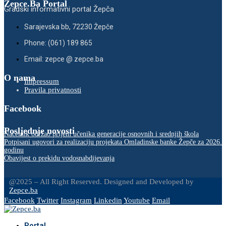
Zepce.Ba Portal
Gradski informativni portal Žepča
Sarajevska bb, 72230 Žepče
Phone: (061) 189 865
Email: zepce @ zepce.ba
O nama
Impressum
Pravila privatnosti
Facebook
Posljednje novosti
Načelnik održao prijem učenika generacije osnovnih i srednjih škola
Potpisani ugovori za realizaciju projekata Omladinske banke Žepče za 2026.
godinu
Obavijest o prekidu vodosnabdijevanja
@2025 – All Right Reserved. Designed and Developed by
Zepce.ba
Facebook
Twitter
Instagram
Linkedin
Youtube
Email
Portal