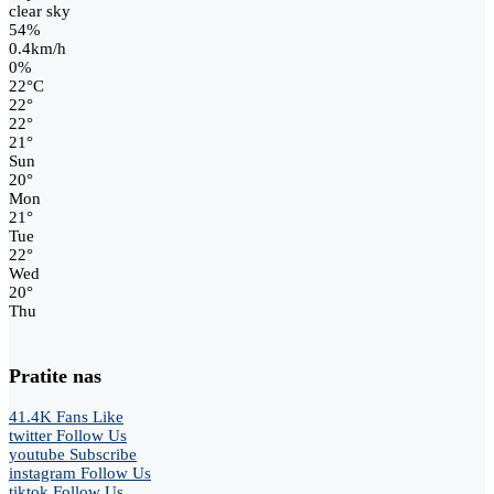
clear sky
54%
0.4km/h
0%
22
°
C
22
°
22
°
21
°
Sun
20
°
Mon
21
°
Tue
22
°
Wed
20
°
Thu
Pratite nas
41.4K
Fans
Like
twitter
Follow Us
youtube
Subscribe
instagram
Follow Us
tiktok
Follow Us