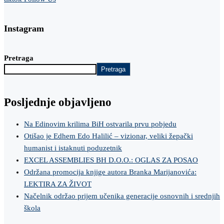
Instagram
Pretraga
Pretraga
Posljednje objavljeno
Na Edinovim krilima BiH ostvarila prvu pobjedu
Otišao je Edhem Edo Halilić – vizionar, veliki žepački
humanist i istaknuti poduzetnik
EXCEL ASSEMBLIES BH D.O.O.: OGLAS ZA POSAO
Održana promocija knjige autora Branka Marijanovića:
LEKTIRA ZA ŽIVOT
Načelnik održao prijem učenika generacije osnovnih i srednjih
škola