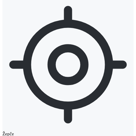
Žepče