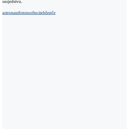
susjedstvu.
astronaut
foto
nsoft
sciteh
žepče