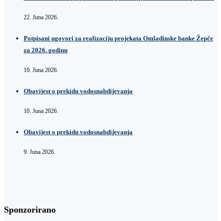
22. Juna 2026.
Potpisani ugovori za realizaciju projekata Omladinske banke Žepče
za 2026. godinu
10. Juna 2026.
Obavijest o prekidu vodosnabdijevanja
10. Juna 2026.
Obavijest o prekidu vodosnabdijevanja
9. Juna 2026.
Sponzorirano