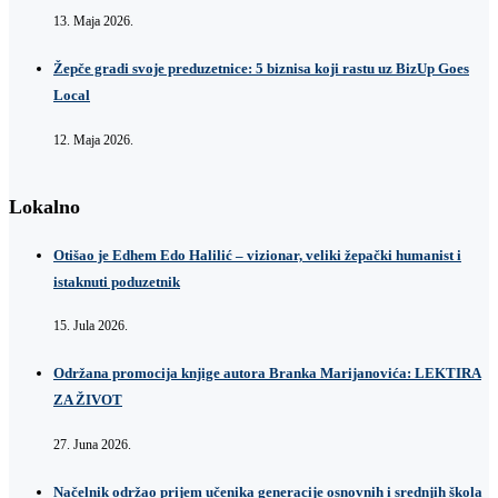
13. Maja 2026.
Žepče gradi svoje preduzetnice: 5 biznisa koji rastu uz BizUp Goes
Local
12. Maja 2026.
Lokalno
Otišao je Edhem Edo Halilić – vizionar, veliki žepački humanist i
istaknuti poduzetnik
15. Jula 2026.
Održana promocija knjige autora Branka Marijanovića: LEKTIRA
ZA ŽIVOT
27. Juna 2026.
Načelnik održao prijem učenika generacije osnovnih i srednjih škola