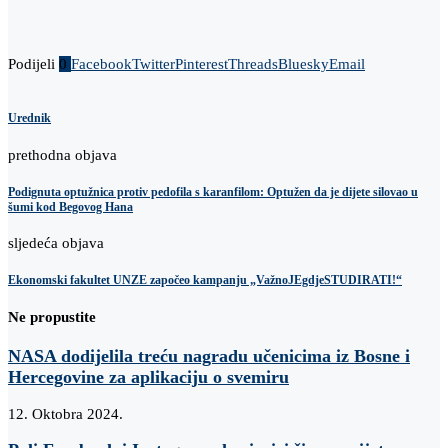
Podijeli
0
Facebook
Twitter
Pinterest
Threads
Bluesky
Email
Urednik
prethodna objava
Podignuta optužnica protiv pedofila s karanfilom: Optužen da je dijete silovao u
šumi kod Begovog Hana
sljedeća objava
Ekonomski fakultet UNZE započeo kampanju „VažnoJEgdjeSTUDIRATI!“
Ne propustite
NASA dodijelila treću nagradu učenicima iz Bosne i
Hercegovine za aplikaciju o svemiru
12. Oktobra 2024.