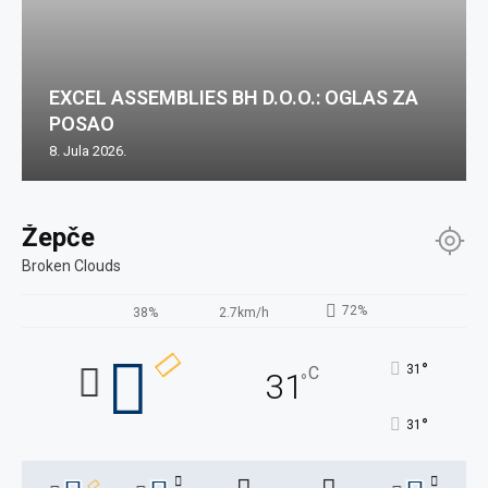
EXCEL ASSEMBLIES BH D.O.O.: OGLAS ZA
POSAO
8. Jula 2026.
Žepče
Broken Clouds
72%
38%
2.7km/h
°
31
C
31
°
°
31