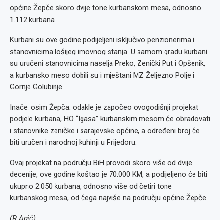
općine Žepče skoro dvije tone kurbanskom mesa, odnosno
1.112 kurbana.
Kurbani su ove godine podijeljeni isključivo penzionerima i
stanovnicima lošijeg imovnog stanja. U samom gradu kurbani
su uručeni stanovnicima naselja Preko, Zenički Put i Opšenik,
a kurbansko meso dobili su i mještani MZ Željezno Polje i
Gornje Golubinje.
Inače, osim Žepča, odakle je započeo ovogodišnji projekat
podjele kurbana, HO “Igasa” kurbanskim mesom će obradovati
i stanovnike zeničke i sarajevske općine, a određeni broj će
biti uručen i narodnoj kuhinji u Prijedoru.
Ovaj projekat na području BiH provodi skoro više od dvije
decenije, ove godine koštao je 70.000 KM, a podijeljeno će biti
ukupno 2.050 kurbana, odnosno više od četiri tone
kurbanskog mesa, od čega najviše na području općine Žepče.
(R.Agić)