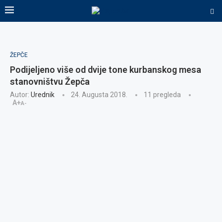
ŽEPČE
Podijeljeno više od dvije tone kurbanskog mesa
stanovništvu Žepča
Autor:
Urednik
24. Augusta 2018.
11
pregleda
A+
A-