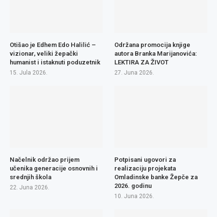
Otišao je Edhem Edo Halilić –
Održana promocija knjige
vizionar, veliki žepački
autora Branka Marijanovića:
humanist i istaknuti poduzetnik
LEKTIRA ZA ŽIVOT
15. Jula 2026.
27. Juna 2026.
Načelnik održao prijem
Potpisani ugovori za
učenika generacije osnovnih i
realizaciju projekata
srednjih škola
Omladinske banke Žepče za
2026. godinu
22. Juna 2026.
10. Juna 2026.