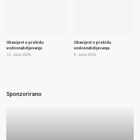
Obavijest o prekidu
Obavijest o prekidu
vodosnabdijevanja
vodosnabdijevanja
10. Juna 2026.
9. Juna 2026.
Sponzorirano