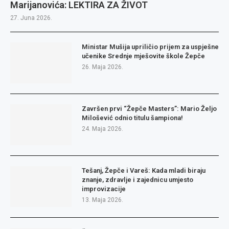
Marijanovića: LEKTIRA ZA ŽIVOT
27. Juna 2026.
Ministar Mušija upriličio prijem za uspješne
učenike Srednje mješovite škole Žepče
26. Maja 2026.
Završen prvi “Žepče Masters”: Mario Željo
Milošević odnio titulu šampiona!
24. Maja 2026.
Tešanj, Žepče i Vareš: Kada mladi biraju
znanje, zdravlje i zajednicu umjesto
improvizacije
13. Maja 2026.