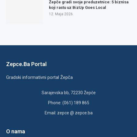
Žepče gradi svoje preduzetnice: 5 biznisa
koji rastu uz BizUp Goes Local
12. Maja 2026.
Zepce.Ba Portal
Gradski informativni portal Žepča
Sarajevska bb, 72230 Žepče
Phone: (061) 189 865
Email: zepce @ zepce.ba
O nama