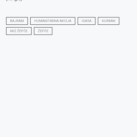
BAJRAM
HUMANITARNA AKCIJA
IGASA
KURBAN
MIZ ŽEPČE
ŽEPČE