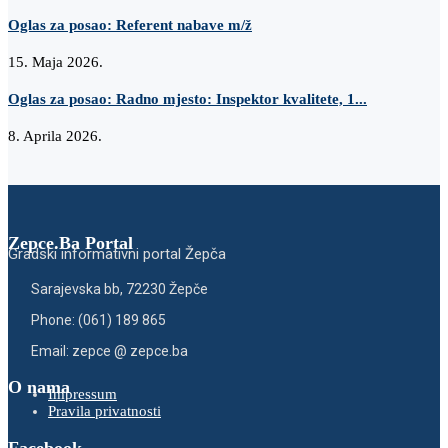
Oglas za posao: Referent nabave m/ž
15. Maja 2026.
Oglas za posao: Radno mjesto: Inspektor kvalitete, 1...
8. Aprila 2026.
Zepce.Ba Portal
Gradski informativni portal Žepča
Sarajevska bb, 72230 Žepče
Phone: (061) 189 865
Email: zepce @ zepce.ba
O nama
Impressum
Pravila privatnosti