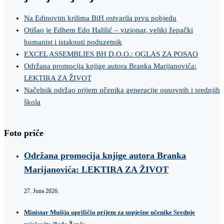
Na Edinovim krilima BiH ostvarila prvu pobjedu
Otišao je Edhem Edo Halilić – vizionar, veliki žepački
humanist i istaknuti poduzetnik
EXCEL ASSEMBLIES BH D.O.O.: OGLAS ZA POSAO
Održana promocija knjige autora Branka Marijanovića:
LEKTIRA ZA ŽIVOT
Načelnik održao prijem učenika generacije osnovnih i srednjih
škola
Foto priče
Održana promocija knjige autora Branka
Marijanovića: LEKTIRA ZA ŽIVOT
27. Juna 2026.
Ministar Mušija upriličio prijem za uspješne učenike Srednje