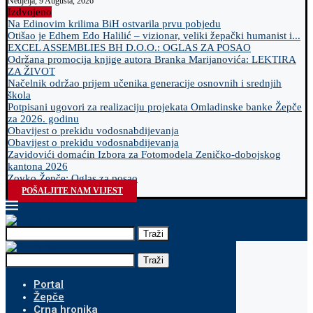
Nedjelja, 9 Augusta, 2026
Izdvojeno
Na Edinovim krilima BiH ostvarila prvu pobjedu
Otišao je Edhem Edo Halilić – vizionar, veliki žepački humanist i...
EXCEL ASSEMBLIES BH D.O.O.: OGLAS ZA POSAO
Održana promocija knjige autora Branka Marijanovića: LEKTIRA
ZA ŽIVOT
Načelnik održao prijem učenika generacije osnovnih i srednjih
škola
Potpisani ugovori za realizaciju projekata Omladinske banke Žepče
za 2026. godinu
Obavijest o prekidu vodosnabdijevanja
Obavijest o prekidu vodosnabdijevanja
Zavidovići domaćin Izbora za Fotomodela Zeničko-dobojskog
kantona 2026
Zovko Žepče: Oglas za posao
POŠALJITE NAM VIJEST
Traži
Traži
Portal
Žepče
Crna hronika