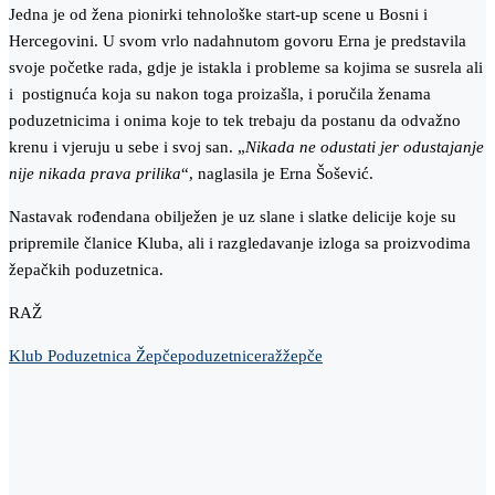
Jedna je od žena pionirki tehnološke start-up scene u Bosni i
Hercegovini. U svom vrlo nadahnutom govoru Erna je predstavila
svoje početke rada, gdje je istakla i probleme sa kojima se susrela ali
i postignuća koja su nakon toga proizašla, i poručila ženama
poduzetnicima i onima koje to tek trebaju da postanu da odvažno
krenu i vjeruju u sebe i svoj san. „
Nikada ne odustati jer odustajanje
nije nikada prava prilika
“, naglasila je Erna Šošević.
Nastavak rođendana obilježen je uz slane i slatke delicije koje su
pripremile članice Kluba, ali i razgledavanje izloga sa proizvodima
žepačkih poduzetnica.
RAŽ
Klub Poduzetnica Žepče
poduzetnice
raž
žepče