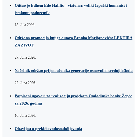
Otišao je Edhem Edo Halilić – vizionar, veliki žepački humanist i
istaknuti poduzetnik
15. Jula 2026.
Održana promocija knjige autora Branka Marijanovića: LEKTIRA
ZA ŽIVOT
27. Juna 2026.
Načelnik održao prijem učenika generacije osnovnih i srednjih škola
22. Juna 2026.
Potpisani ugovori za realizaciju projekata Omladinske banke Žepče
za 2026. godinu
10. Juna 2026.
Obavijest o prekidu vodosnabdijevanja