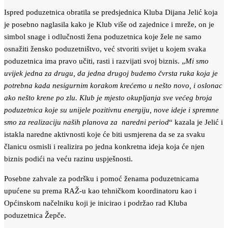
Ispred poduzetnica obratila se predsjednica Kluba Dijana Jelić koja
je posebno naglasila kako je Klub više od zajednice i mreže, on je
simbol snage i odlučnosti žena poduzetnica koje žele ne samo
osnažiti žensko poduzetništvo, već stvoriti svijet u kojem svaka
poduzetnica ima pravo učiti, rasti i razvijati svoj biznis. „
Mi smo
uvijek jedna za drugu, da jedna drugoj budemo čvrsta ruka koja je
potrebna kada nesigurnim korakom krećemo u nešto novo, i oslonac
ako nešto krene po zlu. Klub je mjesto okupljanja sve većeg broja
poduzetnica koje su unijele pozitivnu energiju, nove ideje i spremne
smo za realizaciju naših planova za naredni period
“ kazala je Jelić i
istakla naredne aktivnosti koje će biti usmjerena da se za svaku
članicu osmisli i realizira po jedna konkretna ideja koja će njen
biznis podići na veću razinu uspješnosti.
Posebne zahvale za podršku i pomoć ženama poduzetnicama
upućene su prema RAŽ-u kao tehničkom koordinatoru kao i
Općinskom načelniku koji je inicirao i podržao rad Kluba
poduzetnica Žepče.