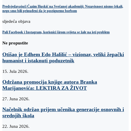
Predsjedavajući Ćazim Huskić na Svečanoj akademiji: Nezavisnost nismo čekali,
nego smo bili prinuđeni da je postignemo borbom
sljedeća objava
Pali Facebook i Instagram, korisnici širom svijeta se žale na isti problem
Ne propustite
Otišao je Edhem Edo Halilić – vizionar, veliki žepački
humanist i istaknuti poduzetnik
15. Jula 2026.
Održana promocija knjige autora Branka
Marijanovića: LEKTIRA ZA ŽIVOT
27. Juna 2026.
Načelnik održao prijem učenika generacije osnovnih i
srednjih škola
22. Juna 2026.