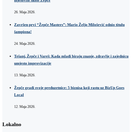
mješovite škole Žepče
26. Maja 2026.
Završen prvi “Žepče Masters”: Mario Željo Milošević odnio titulu
šampiona!
24. Maja 2026.
Tešanj, Žepče i Vareš: Kada mladi biraju znanje, zdravlje i zajednicu
umjesto improvizacije
13. Maja 2026.
Žepče gradi svoje preduzetnice: 5 biznisa koji rastu uz BizUp Goes
Local
12. Maja 2026.
Lokalno