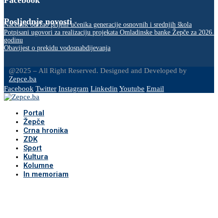
Facebook
Posljednje novosti
Načelnik održao prijem učenika generacije osnovnih i srednjih škola
Potpisani ugovori za realizaciju projekata Omladinske banke Žepče za 2026.
godinu
Obavijest o prekidu vodosnabdijevanja
@2025 – All Right Reserved. Designed and Developed by
Zepce.ba
Facebook
Twitter
Instagram
Linkedin
Youtube
Email
Portal
Žepče
Crna hronika
ZDK
Sport
Kultura
Kolumne
In memoriam