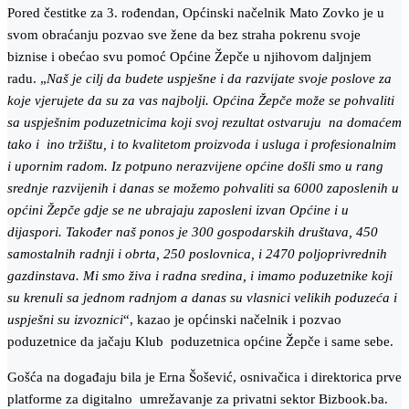
Pored čestitke za 3. rođendan, Općinski načelnik Mato Zovko je u
svom obraćanju pozvao sve žene da bez straha pokrenu svoje
biznise i obećao svu pomoć Općine Žepče u njihovom daljnjem
radu. „
Naš je cilj da budete uspješne i da razvijate svoje poslove za
koje vjerujete da su za vas najbolji. Općina Žepče može se pohvaliti
sa uspješnim poduzetnicima koji svoj rezultat ostvaruju na domaćem
tako i ino tržištu, i to kvalitetom proizvoda i usluga i profesionalnim
i upornim radom. Iz potpuno nerazvijene općine došli smo u rang
srednje razvijenih i danas se možemo pohvaliti sa 6000 zaposlenih u
općini Žepče gdje se ne ubrajaju zaposleni izvan Općine i u
dijaspori. Također naš ponos je 300 gospodarskih društava, 450
samostalnih radnji i obrta, 250 poslovnica, i 2470 poljoprivrednih
gazdinstava. Mi smo živa i radna sredina, i imamo poduzetnike koji
su krenuli sa jednom radnjom a danas su vlasnici velikih poduzeća i
uspješni su izvoznici
“, kazao je općinski načelnik i pozvao
poduzetnice da jačaju Klub poduzetnica općine Žepče i same sebe.
Gošća na događaju bila je Erna Šošević, osnivačica i direktorica prve
platforme za digitalno umrežavanje za privatni sektor Bizbook.ba.