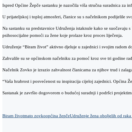
Ispred Općine Žepče sastanku je nazočila viša stručna suradnica za inf
U prijateljskoj i toploj atmosferi, članice su s načelnikom podijelile
Na sastanku su predstavnice Udruženja istaknule kako se suočavaju s
psihosocijalne pomoći za žene koje prolaze kroz proces liječenja.
Udruženje “Biram život” aktivno djeluje u zajednici i svojim radom do
Zahvalile su se općinskom načelniku za pomoć kroz sve tri godine rada
Načelnik Zovko je izrazio zahvalnost članicama za njihov trud i zalag
“Vaša hrabrost i posvećenost su inspiracija cijeloj zajednici. Općina 
Sastanak je završio dogovorom o budućoj suradnji i podršci projektima
Biram život
mato zovko
općina žepče
Udruženje žena oboljelih od raka