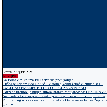
Četvrtak, 6 Augusta, 2026
Izdvojeno
Na Edinovim krilima BiH ostvarila prvu pobjedu
Otišao je Edhem Edo Halilić – vizionar, veliki žepački humanist i...
EXCEL ASSEMBLIES BH D.O.O.: OGLAS ZA POSAO
Održana promocija knjige autora Branka Marijanovića: LEKTIRA Z
Načelnik održao prijem učenika generacije osnovnih i srednjih škola
Potpisani ugovori za realizaciju projekata Omladinske banke Žepče z
godinu