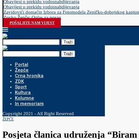
Obavijest o prekidu vodosnabdijevanja
Obavijest o prekidu vodosnabdijevanja
Zavidovići domaćin Izbora za Fotomodela Zeničko-dobojskog kanto
Zovko Žepče: Oglas za posao
POŠALJITE NAM VIJEST
Traži
Traži
Portal
Žepče
Crna hronika
ZDK
Sport
Kultura
Kolumne
In memoriam
Copyright 2021 - All Right Reserved
ŽEPČE
Posjeta članica udruženja “Biram