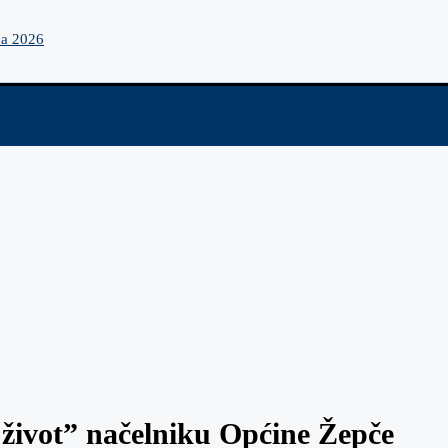
na 2026
 život” načelniku Općine Žepče