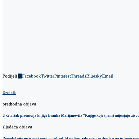
Podijeli
0
Facebook
Twitter
Pinterest
Threads
Bluesky
Email
Urednik
prethodna objava
U četvrtak promocija knjige Branka Marijanovića “Knjige koje (nam) mijenjaju život
sljedeća objava
Romobil više neće moći voziti mlađi od 14 godina, zabrana i za dva lica na jednom ro