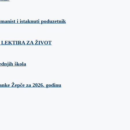
umanist i istaknuti poduzetnik
ća: LEKTIRA ZA ŽIVOT
ednjih škola
banke Žepče za 2026. godinu