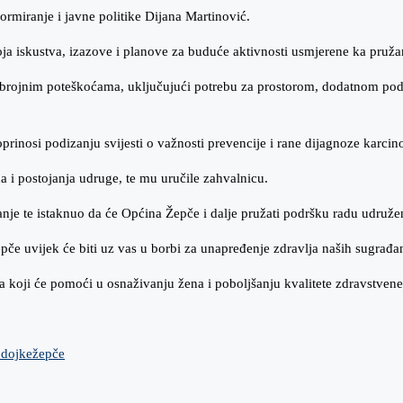
ormiranje i javne politike Dijana Martinović.
 svoja iskustva, izazove i planove za buduće aktivnosti usmjerene ka pru
 brojnim poteškoćama, uključujući potrebu za prostorom, dodatnom podr
prinosi podizanju svijesti o važnosti prevencije i rane dijagnoze karci
 i postojanja udruge, te mu uručile zahvalnicu.
anje te istaknuo da će Općina Žepče i dalje pružati podršku radu udruže
Žepče uvijek će biti uz vas u borbi za unapređenje zdravlja naših sugrađ
 koji će pomoći u osnaživanju žena i poboljšanju kvalitete zdravstvene 
 dojke
žepče