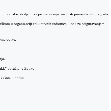
žanju podrške oboljelima i promoviranju važnosti preventivnih pregleda.
škom u organizaciji edukativnih radionica, kao i za osiguravanjem
noma dojke.
nja.
anki,” poručio je Zovko.
zaštite u općini.