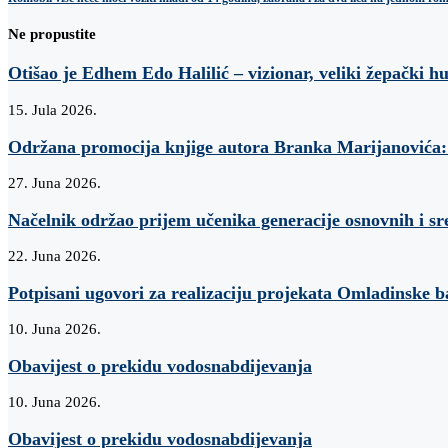
Ne propustite
Otišao je Edhem Edo Halilić – vizionar, veliki žepački h
15. Jula 2026.
Održana promocija knjige autora Branka Marijanovi
27. Juna 2026.
Načelnik održao prijem učenika generacije osnovnih i sr
22. Juna 2026.
Potpisani ugovori za realizaciju projekata Omladinske 
10. Juna 2026.
Obavijest o prekidu vodosnabdijevanja
10. Juna 2026.
Obavijest o prekidu vodosnabdijevanja