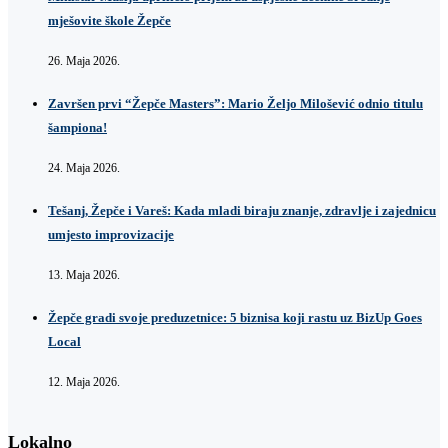
mješovite škole Žepče
26. Maja 2026.
Završen prvi “Žepče Masters”: Mario Željo Milošević odnio titulu
šampiona!
24. Maja 2026.
Tešanj, Žepče i Vareš: Kada mladi biraju znanje, zdravlje i zajednicu
umjesto improvizacije
13. Maja 2026.
Žepče gradi svoje preduzetnice: 5 biznisa koji rastu uz BizUp Goes
Local
12. Maja 2026.
Lokalno