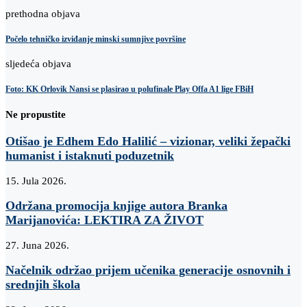
prethodna objava
Počelo tehničko izviđanje minski sumnjive površine
sljedeća objava
Foto: KK Orlovik Nansi se plasirao u polufinale Play Offa A1 lige FBiH
Ne propustite
Otišao je Edhem Edo Halilić – vizionar, veliki žepački
humanist i istaknuti poduzetnik
15. Jula 2026.
Održana promocija knjige autora Branka
Marijanovića: LEKTIRA ZA ŽIVOT
27. Juna 2026.
Načelnik održao prijem učenika generacije osnovnih i
srednjih škola