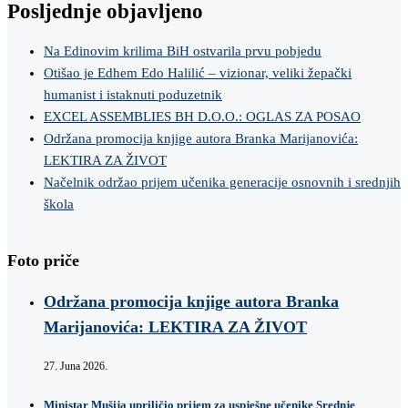
Posljednje objavljeno
Na Edinovim krilima BiH ostvarila prvu pobjedu
Otišao je Edhem Edo Halilić – vizionar, veliki žepački
humanist i istaknuti poduzetnik
EXCEL ASSEMBLIES BH D.O.O.: OGLAS ZA POSAO
Održana promocija knjige autora Branka Marijanovića:
LEKTIRA ZA ŽIVOT
Načelnik održao prijem učenika generacije osnovnih i srednjih
škola
Foto priče
Održana promocija knjige autora Branka
Marijanovića: LEKTIRA ZA ŽIVOT
27. Juna 2026.
Ministar Mušija upriličio prijem za uspješne učenike Srednje