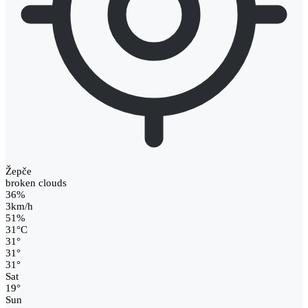
Žepče
broken clouds
36%
3km/h
51%
31
°
C
31
°
31
°
31
°
Sat
19
°
Sun