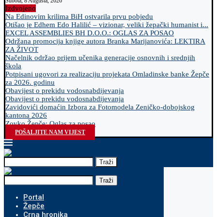
Subota, 8 Augusta, 2026
Izdvojeno
Na Edinovim krilima BiH ostvarila prvu pobjedu
Otišao je Edhem Edo Halilić – vizionar, veliki žepački humanist i...
EXCEL ASSEMBLIES BH D.O.O.: OGLAS ZA POSAO
Održana promocija knjige autora Branka Marijanovića: LEKTIRA
ZA ŽIVOT
Načelnik održao prijem učenika generacije osnovnih i srednjih
škola
Potpisani ugovori za realizaciju projekata Omladinske banke Žepče
za 2026. godinu
Obavijest o prekidu vodosnabdijevanja
Obavijest o prekidu vodosnabdijevanja
Zavidovići domaćin Izbora za Fotomodela Zeničko-dobojskog
kantona 2026
Zovko Žepče: Oglas za posao
POŠALJITE NAM VIJEST
Traži
Traži
Portal
Žepče
Crna hronika