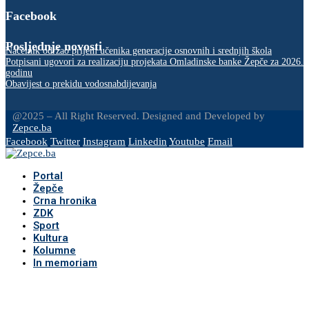
Facebook
Posljednje novosti
Načelnik održao prijem učenika generacije osnovnih i srednjih škola
Potpisani ugovori za realizaciju projekata Omladinske banke Žepče za 2026.
godinu
Obavijest o prekidu vodosnabdijevanja
@2025 – All Right Reserved. Designed and Developed by
Zepce.ba
Facebook
Twitter
Instagram
Linkedin
Youtube
Email
Portal
Žepče
Crna hronika
ZDK
Sport
Kultura
Kolumne
In memoriam