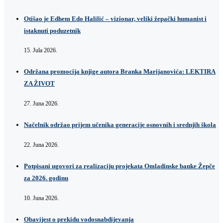
Otišao je Edhem Edo Halilić – vizionar, veliki žepački humanist i
istaknuti poduzetnik
15. Jula 2026.
Održana promocija knjige autora Branka Marijanovića: LEKTIRA
ZA ŽIVOT
27. Juna 2026.
Načelnik održao prijem učenika generacije osnovnih i srednjih škola
22. Juna 2026.
Potpisani ugovori za realizaciju projekata Omladinske banke Žepče
za 2026. godinu
10. Juna 2026.
Obavijest o prekidu vodosnabdijevanja