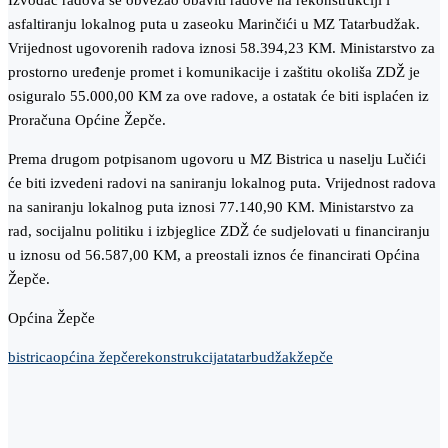
Izvođač radova se obvezao obaviti radove na rekonstrukciji i
asfaltiranju lokalnog puta u zaseoku Marinčići u MZ Tatarbudžak.
Vrijednost ugovorenih radova iznosi 58.394,23 KM. Ministarstvo za
prostorno uređenje promet i komunikacije i zaštitu okoliša ZDŽ je
osiguralo 55.000,00 KM za ove radove, a ostatak će biti isplaćen iz
Proračuna Općine Žepče.
Prema drugom potpisanom ugovoru u MZ Bistrica u naselju Lučići
će biti izvedeni radovi na saniranju lokalnog puta. Vrijednost radova
na saniranju lokalnog puta iznosi 77.140,90 KM. Ministarstvo za
rad, socijalnu politiku i izbjeglice ZDŽ će sudjelovati u financiranju
u iznosu od 56.587,00 KM, a preostali iznos će financirati Općina
Žepče.
Općina Žepče
bistrica
općina žepče
rekonstrukcija
tatarbudžak
žepče