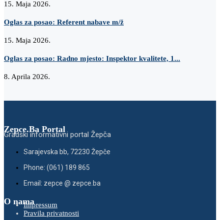
15. Maja 2026.
Oglas za posao: Referent nabave m/ž
15. Maja 2026.
Oglas za posao: Radno mjesto: Inspektor kvalitete, 1...
8. Aprila 2026.
Zepce.Ba Portal
Gradski informativni portal Žepča
Sarajevska bb, 72230 Žepče
Phone: (061) 189 865
Email: zepce @ zepce.ba
O nama
Impressum
Pravila privatnosti