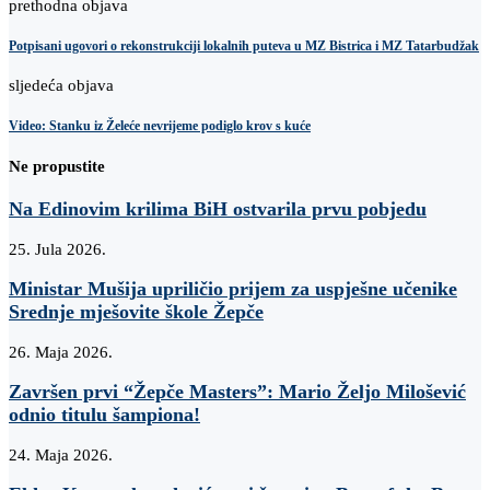
prethodna objava
Potpisani ugovori o rekonstrukciji lokalnih puteva u MZ Bistrica i MZ Tatarbudžak
sljedeća objava
Video: Stanku iz Želeće nevrijeme podiglo krov s kuće
Ne propustite
Na Edinovim krilima BiH ostvarila prvu pobjedu
25. Jula 2026.
Ministar Mušija upriličio prijem za uspješne učenike
Srednje mješovite škole Žepče
26. Maja 2026.
Završen prvi “Žepče Masters”: Mario Željo Milošević
odnio titulu šampiona!
24. Maja 2026.