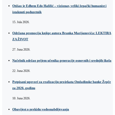
Otišao je Edhem Edo Halilić – vizionar, veliki žepački humanist i
istaknuti poduzetnik
15. Jula 2026.
Održana promocija knjige autora Branka Marijanovića: LEKTIRA
ZA ŽIVOT
27. Juna 2026.
Načelnik održao prijem učenika generacije osnovnih i srednjih škola
22. Juna 2026.
Potpisani ugovori za realizaciju projekata Omladinske banke Žepče
za 2026. godinu
10. Juna 2026.
Obavijest o prekidu vodosnabdijevanja