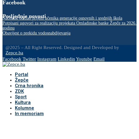
Facebook
Posljednje novosti
Načelnik održao prijem učenika generacije osnovnih i srednjih škola
Potpisani ugovori za realizaciju projekata Omladinske banke Žepče za 2026.
godinu
Obavijest o prekidu vodosnabdijevanja
@2025 – All Right Reserved. Designed and Developed by
Zepce.ba
Facebook
Twitter
Instagram
Linkedin
Youtube
Email
Portal
Žepče
Crna hronika
ZDK
Sport
Kultura
Kolumne
In memoriam