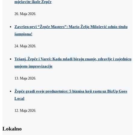
mješovite škole Žepče
26. Maja 2026.
Završen prvi “Žepče Masters”: Mario Željo Milošević odnio titulu
šampiona!
24. Maja 2026.
Tešanj, Žepče i Vareš: Kada mladi biraju znanje, zdravlje i zajednicu
umjesto improvizacije
13. Maja 2026.
Žepče gradi svoje preduzetnice: 5 biznisa koji rastu uz BizUp Goes
Local
12. Maja 2026.
Lokalno