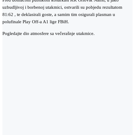
Pred domaćom publikom košarkaši KK Orlovik Nansi, u jako
uzbudljivoj i borbenoj utakmici, ostvarili su pobjedu rezultatom
81:62 , te deklasirali goste, a samim tim osigurali plasman u
polufinale Play Off-a A1 lige FBiH.
Pogledajte dio atmosfere sa večerašnje utakmice.