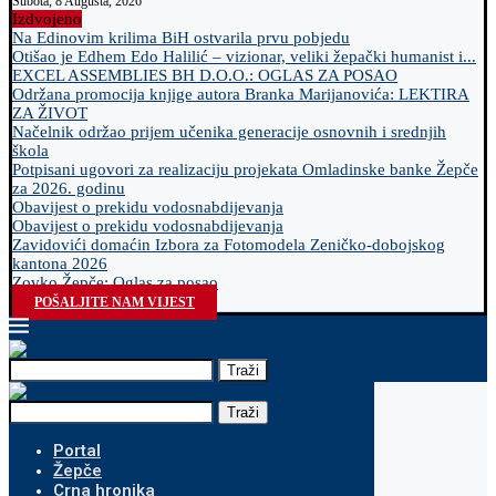
Subota, 8 Augusta, 2026
Izdvojeno
Na Edinovim krilima BiH ostvarila prvu pobjedu
Otišao je Edhem Edo Halilić – vizionar, veliki žepački humanist i...
EXCEL ASSEMBLIES BH D.O.O.: OGLAS ZA POSAO
Održana promocija knjige autora Branka Marijanovića: LEKTIRA
ZA ŽIVOT
Načelnik održao prijem učenika generacije osnovnih i srednjih
škola
Potpisani ugovori za realizaciju projekata Omladinske banke Žepče
za 2026. godinu
Obavijest o prekidu vodosnabdijevanja
Obavijest o prekidu vodosnabdijevanja
Zavidovići domaćin Izbora za Fotomodela Zeničko-dobojskog
kantona 2026
Zovko Žepče: Oglas za posao
POŠALJITE NAM VIJEST
Traži
Traži
Portal
Žepče
Crna hronika