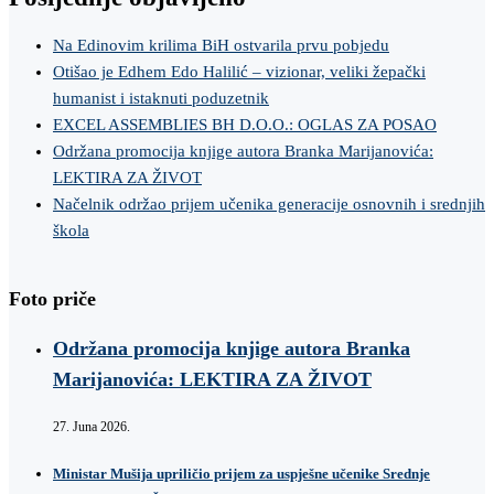
Na Edinovim krilima BiH ostvarila prvu pobjedu
Otišao je Edhem Edo Halilić – vizionar, veliki žepački
humanist i istaknuti poduzetnik
EXCEL ASSEMBLIES BH D.O.O.: OGLAS ZA POSAO
Održana promocija knjige autora Branka Marijanovića:
LEKTIRA ZA ŽIVOT
Načelnik održao prijem učenika generacije osnovnih i srednjih
škola
Foto priče
Održana promocija knjige autora Branka
Marijanovića: LEKTIRA ZA ŽIVOT
27. Juna 2026.
Ministar Mušija upriličio prijem za uspješne učenike Srednje