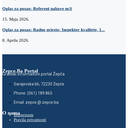
Oglas za posao: Referent nabave m/ž
15. Maja 2026.
Oglas za posao: Radno mjesto: Inspektor kvalitete, 1...
8. Aprila 2026.
Zepce.Ba Portal
Gradski informativni portal Žepča
Sarajevska bb, 72230 Žepče
Phone: (061) 189 865
Email: zepce @ zepce.ba
O nama
Impressum
Pravila privatnosti