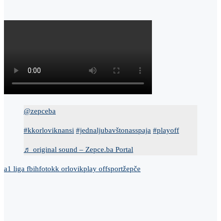
@zepceba
#kkorloviknansi
#jednaljubavštonasspaja
#playoff
♬ original sound – Zepce.ba Portal
a1 liga fbih
foto
kk orlovik
play off
sport
žepče