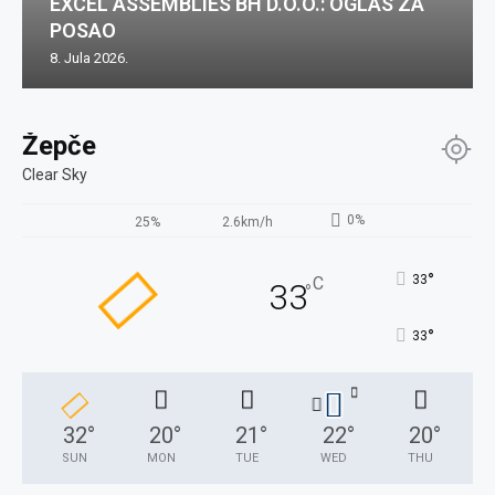
EXCEL ASSEMBLIES BH D.O.O.: OGLAS ZA
POSAO
8. Jula 2026.
Žepče
Clear Sky
0%
25%
2.6km/h
°
33
C
33
°
°
33
32
°
20
°
21
°
22
°
20
°
SUN
MON
TUE
WED
THU