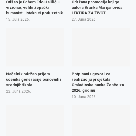
Otišao je Edhem Edo Halilić –
Održana promocija knjige
vizionar, veliki žepački
autora Branka Marijanovića:
humanist i istaknuti poduzetnik
LEKTIRA ZA ŽIVOT
15. Jula 2026.
27. Juna 2026.
Načelnik održao prijem
Potpisani ugovori za
učenika generacije osnovnih i
realizaciju projekata
srednjih škola
Omladinske banke Žepče za
2026. godinu
22. Juna 2026.
10. Juna 2026.