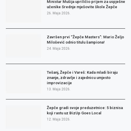
Ministar Mušija upriličio prijem za uspješne
učenike Srednje mješovite škole Žepče
26. Maja 2026.
Završen prvi “Žepče Masters”: Mario Željo
Milošević odnio titulu šampiona!
24. Maja 2026.
Tešanj, Žepče i Vareš: Kada mladi biraju
znanje, zdravlje i zajednicu umjesto
improvizacije
13. Maja 2026.
Žepče gradi svoje preduzetnice: 5 biznisa
koji rastu uz BizUp Goes Local
12. Maja 2026.