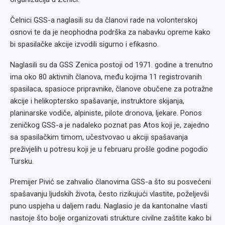
Čelnici GSS-a naglasili su da članovi rade na volonterskoj
osnovi te da je neophodna podrška za nabavku opreme kako
bi spasilačke akcije izvodili sigurno i efikasno.
Naglasili su da GSS Zenica postoji od 1971. godine a trenutno
ima oko 80 aktivnih članova, među kojima 11 registrovanih
spasilaca, spasioce pripravnike, članove obučene za potražne
akcije i helikoptersko spašavanje, instruktore skijanja,
planinarske vodiče, alpiniste, pilote dronova, ljekare. Ponos
zeničkog GSS-a je nadaleko poznat pas Atos koji je, zajedno
sa spasilačkim timom, učestvovao u akciji spašavanja
preživjelih u potresu koji je u februaru prošle godine pogodio
Tursku.
Premijer Pivić se zahvalio članovima GSS-a što su posvećeni
spašavanju ljudskih života, često rizikujući vlastite, poželjevši
puno uspjeha u daljem radu. Naglasio je da kantonalne vlasti
nastoje što bolje organizovati strukture civilne zaštite kako bi