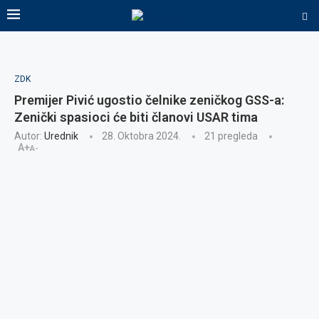
ZDK
Premijer Pivić ugostio čelnike zeničkog GSS-a:
Zenički spasioci će biti članovi USAR tima
Autor:
Urednik
28. Oktobra 2024.
21
pregleda
A+
A-