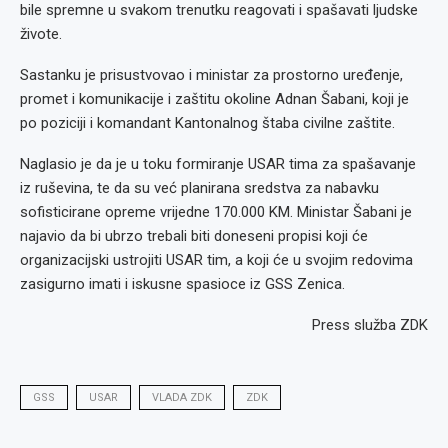
bile spremne u svakom trenutku reagovati i spašavati ljudske
živote.
Sastanku je prisustvovao i ministar za prostorno uređenje,
promet i komunikacije i zaštitu okoline Adnan Šabani, koji je
po poziciji i komandant Kantonalnog štaba civilne zaštite.
Naglasio je da je u toku formiranje USAR tima za spašavanje
iz ruševina, te da su već planirana sredstva za nabavku
sofisticirane opreme vrijedne 170.000 KM. Ministar Šabani je
najavio da bi ubrzo trebali biti doneseni propisi koji će
organizacijski ustrojiti USAR tim, a koji će u svojim redovima
zasigurno imati i iskusne spasioce iz GSS Zenica.
Press služba ZDK
GSS
USAR
VLADA ZDK
ZDK