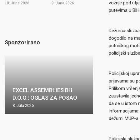
vožnje pod utj
10. Juna 2026.
9. Juna 2026.
putevima u BiH
Dežurna služba 
dogodilo na mag
Sponzorirano
putničkog motor
policijski služb
Policijskoj upr
prijavama su po
Prilikom vršenj
EXCEL ASSEMBLIES BH
zaustavila jedn
D.O.O.: OGLAS ZA POSAO
da se u istom 
8. Jula 2026.
informacijama p
dežurni MUP-a Z
Policijski služb