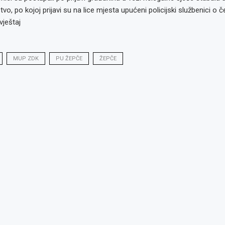
vo, po kojoj prijavi su na lice mjesta upućeni policijski službenici o č
vještaj
MUP ZDK
PU ŽEPČE
ŽEPČE