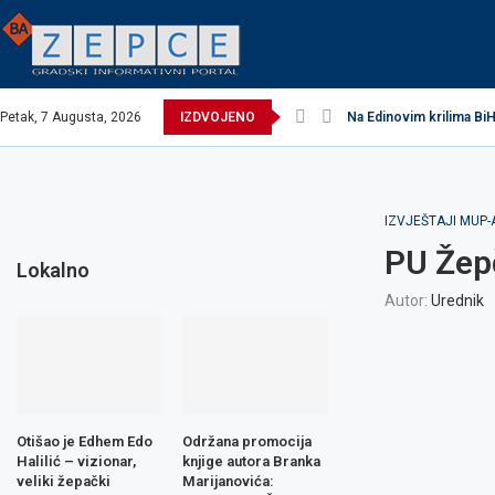
Petak, 7 Augusta, 2026
IZDVOJENO
Na Edinovim krilima BiH
IZVJEŠTAJI MUP-
PU Žepč
Lokalno
Autor:
Urednik
Otišao je Edhem Edo
Održana promocija
Halilić – vizionar,
knjige autora Branka
veliki žepački
Marijanovića: