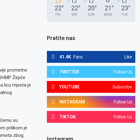
22
°
22
°
20
°
21
°
23
°
FRI
SAT
SUN
MON
TUE
Pratite nas
41.4K
Fans
Like
vije prometne
TWITTER
Follow Us
om SHMP Žepče
a licu mjesta je
YOUTUBE
Subscribe
nalnog
INSTAGRAM
Follow Us
TIKTOK
Follow Us
o čemu su
jom prilikom je
prometa zbog
Instagram