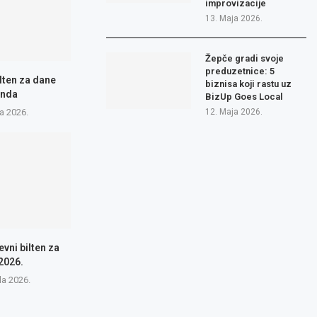
improvizacije
13. Maja 2026.
Žepče gradi svoje
preduzetnice: 5
lten za dane
biznisa koji rastu uz
enda
BizUp Goes Local
a 2026.
12. Maja 2026.
vni bilten za
2026.
la 2026.