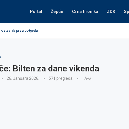
Portal
Žepče
Crna hronika
ZDK
Sp
 ostvarila prvu pobjedu
A
e: Bilten za dane vikenda
26. Januara 2026.
571
pregleda
A+
A-