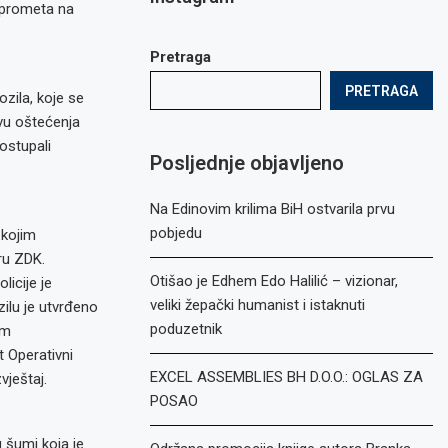
 prometa na
Pretraga
PRETRAGA
zila, koje se
vu oštećenja
ostupali
Posljednje objavljeno
Na Edinovim krilima BiH ostvarila prvu
pobjedu
 kojim
ru ZDK.
Otišao je Edhem Edo Halilić – vizionar,
licije je
veliki žepački humanist i istaknuti
zilu je utvrđeno
poduzetnik
im
t Operativni
EXCEL ASSEMBLIES BH D.O.O.: OGLAS ZA
vještaj.
POSAO
u šumi koja je