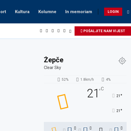
ort
Kultura
Kolumne
In memoriam
LOGIN
POŠALJITE NAM VIJEST
Žepče
Clear Sky
52%
1.8km/h
4%
C
21
°
°
21
°
21