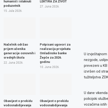
humanist i istaknuti
LEKTIRA ZA ŽIVOT
poduzetnik
27. Juna 2026.
15. Jula 2026.
Načelnik održao
Potpisani ugovori za
prijem učenika
realizaciju projekata
generacije osnovnih i
Omladinske banke
U izvještajnom 
srednjih škola
Žepče za 2026.
nezgode, uslije
godinu
22. Juna 2026.
prevezeni u KB 
10. Juna 2026.
izvršen od stra
tužiteljstva ZDK
U dane vikenda
policijski služb
Obavijest o prekidu
Obavijest o prekidu
vozačima istih 
vodosnabdijevanja
vodosnabdijevanja