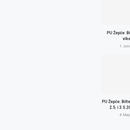
PU Žepče: B
vik
1. Jun
PU Žepče: Bilte
2.5. i 3.5.
4. Maj