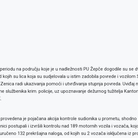
periodu na području koje je u nadležnosti PU Žepče dogodile su se d
d kojih su lica koja su sudjelovala u istim zadobila povrede i vozil
Zenica radi ukazivanja pomoći i utvrđivanja stupnja povreda. Uviđaj n
ne službenika krim. policije, uz upoznavanje dežurnog tužitelja Kanto
.
 provedena je pojačana akcija kontrole sudionika u prometu, shodn
enici postupali i izvršili kontrolu nad 189 motornih vozila i vozača, ko
uručeno 132 prekršajna naloga, od kojih su 2 vozača isključena iz 