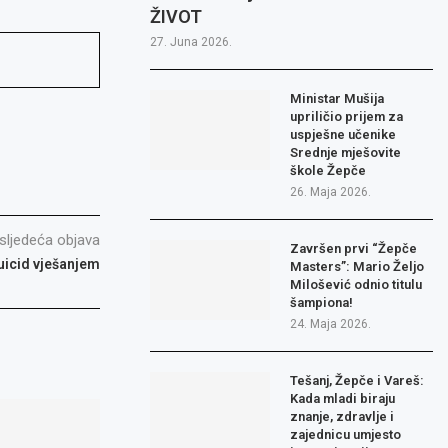
ŽIVOT
27. Juna 2026.
Ministar Mušija
upriličio prijem za
uspješne učenike
Srednje mješovite
škole Žepče
26. Maja 2026.
sljedeća objava
Završen prvi “Žepče
uicid vješanjem
Masters”: Mario Željo
Milošević odnio titulu
šampiona!
24. Maja 2026.
Tešanj, Žepče i Vareš:
Kada mladi biraju
znanje, zdravlje i
zajednicu umjesto