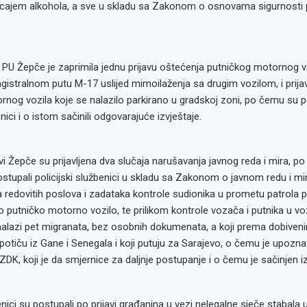
ecajem alkohola, a sve u skladu sa Zakonom o osnovama sigurnosti
.
PU Žepče je zaprimila jednu prijavu oštećenja putničkog motornog vo
istralnom putu M-17 uslijed mimoilaženja sa drugim vozilom, i prija
nog vozila koje se nalazilo parkirano u gradskoj zoni, po čemu su p
enici i o istom sačinili odgovarajuće izvještaje.
avi Žepče su prijavljena dva slučaja narušavanja javnog reda i mira, po
stupali policijski službenici u skladu sa Zakonom o javnom redu i mi
a redovitih poslova i zadataka kontrole sudionika u prometu patrola po
o putničko motorno vozilo, te prilikom kontrole vozača i putnika u vo
nalazi pet migranata, bez osobnih dokumenata, a koji prema dobiven
otiču iz Gane i Senegala i koji putuju za Sarajevo, o čemu je upozna
DK, koji je da smjernice za daljnje postupanje i o čemu je sačinjen iz
enici su postupali po prijavi građanina u vezi nelegalne sječe stabala 