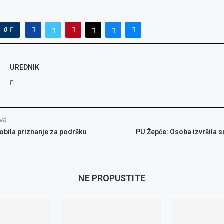
0
UREDNIK
va
obila priznanje za podršku
PU Žepče: Osoba izvršila s
NE PROPUSTITE