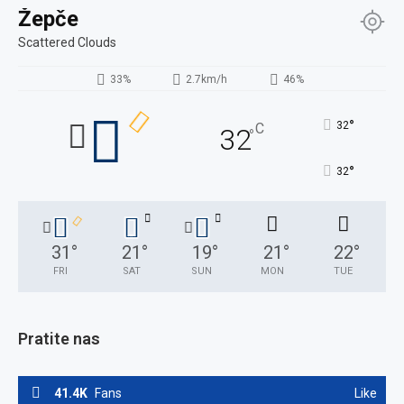
Žepče
Scattered Clouds
33%
2.7km/h
46%
°
32
C
32
°
°
32
31
°
21
°
19
°
21
°
22
°
FRI
SAT
SUN
MON
TUE
Pratite nas
41.4K
Fans
Like