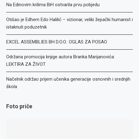
Na Edinovim krilima BiH ostvarila prvu pobjedu
Otišao je Edhem Edo Halilić – vizionar, veliki žepački humanist i
istaknuti poduzetnik
EXCEL ASSEMBLIES BH D.O.O.: OGLAS ZA POSAO
Održana promocija knjige autora Branka Marijanovića:
LEKTIRA ZA ŽIVOT
Načelnik održao prijem učenika generacije osnovnih i srednjih
škola
Foto priče