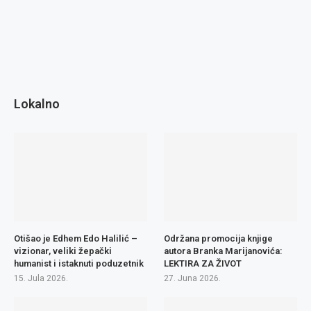
Lokalno
Otišao je Edhem Edo Halilić –
Održana promocija knjige
vizionar, veliki žepački
autora Branka Marijanovića:
humanist i istaknuti poduzetnik
LEKTIRA ZA ŽIVOT
15. Jula 2026.
27. Juna 2026.