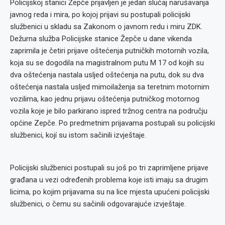
Policijskoj stanici Žepče prijavljen je jedan slučaj narušavanja
javnog reda i mira, po kojoj prijavi su postupali policijski
službenici u skladu sa Zakonom o javnom redu i miru ZDK.
Dežurna služba Policijske stanice Žepče u dane vikenda
zaprimila je četiri prijave oštećenja putničkih motornih vozila,
koja su se dogodila na magistralnom putu M 17 od kojih su
dva oštećenja nastala usljed oštećenja na putu, dok su dva
oštećenja nastala usljed mimoilaženja sa teretnim motornim
vozilima, kao jednu prijavu oštećenja putničkog motornog
vozila koje je bilo parkirano ispred tržnog centra na području
općine Zepče. Po predmetnim prijavama postupali su policijski
službenici, kojí su istom sačinili izvještaje.
Policijski službenici postupali su još po tri zaprimljene prijave
građana u vezi određenih problema koje isti imaju sa drugim
licima, po kojim prijavama su na lice mjesta upućeni policijski
službenici, o čemu su sačinili odgovarajuće izvještaje.