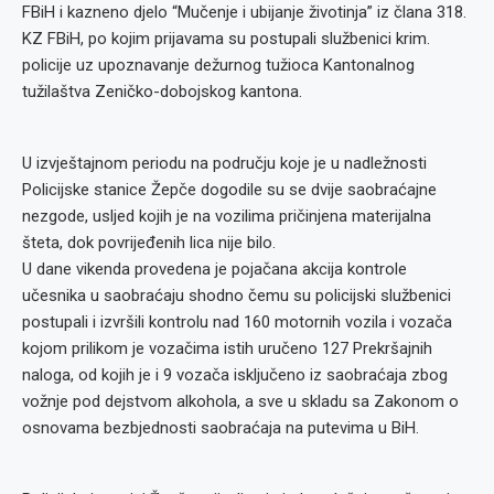
FBiH i kazneno djelo “Mučenje i ubijanje životinja” iz člana 318.
KZ FBiH, po kojim prijavama su postupali službenici krim.
policije uz upoznavanje dežurnog tužioca Kantonalnog
tužilaštva Zeničko-dobojskog kantona.
U izvještajnom periodu na području koje je u nadležnosti
Policijske stanice Žepče dogodile su se dvije saobraćajne
nezgode, usljed kojih je na vozilima pričinjena materijalna
šteta, dok povrijeđenih lica nije bilo.
U dane vikenda provedena je pojačana akcija kontrole
učesnika u saobraćaju shodno čemu su policijski službenici
postupali i izvršili kontrolu nad 160 motornih vozila i vozača
kojom prilikom je vozačima istih uručeno 127 Prekršajnih
naloga, od kojih je i 9 vozača isključeno iz saobraćaja zbog
vožnje pod dejstvom alkohola, a sve u skladu sa Zakonom o
osnovama bezbjednosti saobraćaja na putevima u BiH.