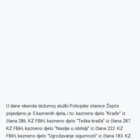
U dane vikenda dežurnoj službi Policijske stanice Žepče
prijavljeno je 5 kaznenih djela, i to: kazneno djelo “Krađe” iz
člana 286. KZ FBiH, kazneno djelo “Teška krađa” iz člana 287.
KZ FBiH, kazneno djelo “Nasilje u obitelji” iz člana 222. KZ
FBiH, kazneno djelo “Ugrožavanje sigurnosti” iz člana 183. KZ