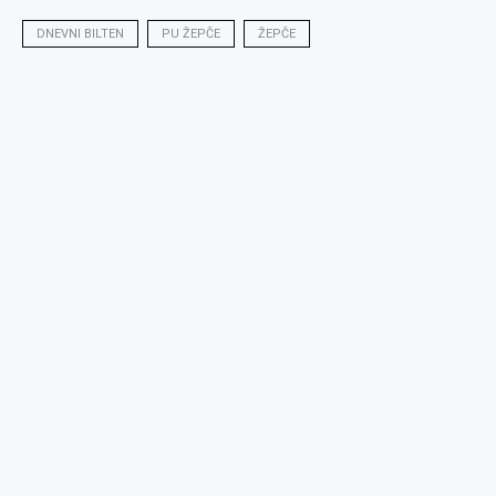
DNEVNI BILTEN
PU ŽEPČE
ŽEPČE