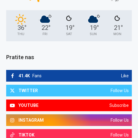
°
37
36
°
22
°
19
°
19
°
21
°
THU
FRI
SAT
SUN
MON
Pratite nas
41.4K
Fans
Like
TWITTER
Follow Us
YOUTUBE
Subscribe
INSTAGRAM
Follow Us
TIKTOK
Follow Us