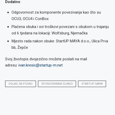
Dodatno
Odgovornost za komponente povezivanja kao što su
OCU3, OCU4 i ConBox
Plaćena obuka i svi troškovi povezani s obukom u trajanju
od 6 tjedana na lokaciji: Wolfsburg, Njemačka
Mjesto rada nakon obuke: StartUP MAYA d.o.o., Ulica Prva
bb, Žepče
Svoj životopis dvojezično možete poslati na mail
adresu:
ivan.kresic@startup-m.net
OGLAS ZA POSAO
SPONZORIRANI ČLANCI
STARTUP MAYA