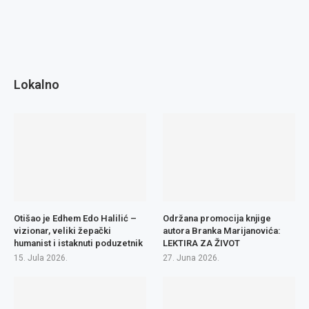
Lokalno
Otišao je Edhem Edo Halilić –
Održana promocija knjige
vizionar, veliki žepački
autora Branka Marijanovića:
humanist i istaknuti poduzetnik
LEKTIRA ZA ŽIVOT
15. Jula 2026.
27. Juna 2026.