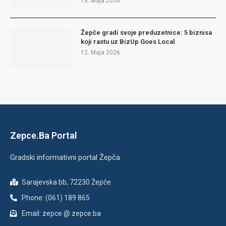
13. Maja 2026.
Žepče gradi svoje preduzetnice: 5 biznisa
koji rastu uz BizUp Goes Local
12. Maja 2026.
Zepce.Ba Portal
Gradski informativni portal Žepča
Sarajevska bb, 72230 Žepče
Phone: (061) 189 865
Email: zepce @ zepce.ba