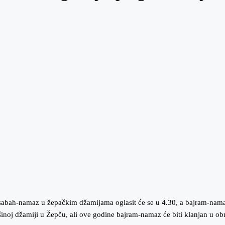
 sabah-namaz u žepačkim džamijama oglasit će se u 4.30, a bajram-nama
oj džamiji u Žepču, ali ove godine bajram-namaz će biti klanjan u obn