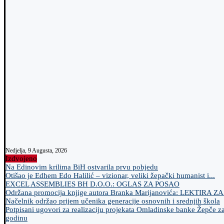
Nedjelja, 9 Augusta, 2026
Izdvojeno
Na Edinovim krilima BiH ostvarila prvu pobjedu
Otišao je Edhem Edo Halilić – vizionar, veliki žepački humanist i...
EXCEL ASSEMBLIES BH D.O.O.: OGLAS ZA POSAO
Održana promocija knjige autora Branka Marijanovića: LEKTIRA Z
Načelnik održao prijem učenika generacije osnovnih i srednjih škola
Potpisani ugovori za realizaciju projekata Omladinske banke Žepče z
godinu