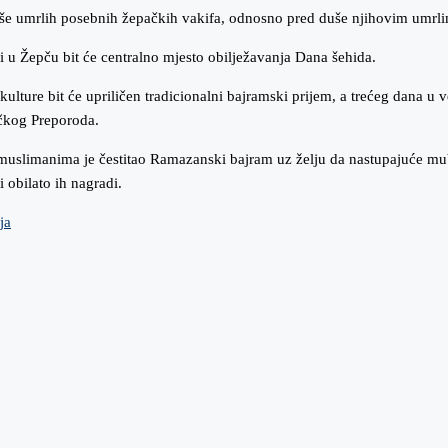
še umrlih posebnih žepačkih vakifa, odnosno pred duše njihovim umrli
 u Žepču bit će centralno mjesto obilježavanja Dana šehida.
ture bit će upriličen tradicionalni bajramski prijem, a trećeg dana u 
ačkog Preporoda.
muslimanima je čestitao Ramazanski bajram uz želju da nastupajuće m
i obilato ih nagradi.
ija