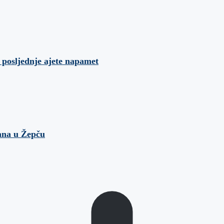
 posljednje ajete napamet
žana u Žepču