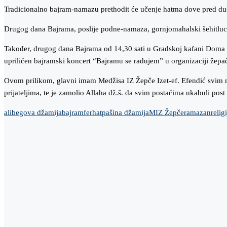
Tradicionalno bajram-namazu prethodit će učenje hatma dove pred du
Drugog dana Bajrama, poslije podne-namaza, gornjomahalski šehitluci
Također, drugog dana Bajrama od 14,30 sati u Gradskoj kafani Doma kul
upriličen bajramski koncert “Bajramu se radujem” u organizaciji žep
Ovom prilikom, glavni imam Medžisa IZ Žepče Izet-ef. Efendić svim 
prijateljima, te je zamolio Allaha dž.š. da svim postačima ukabuli post 
alibegova džamija
bajram
ferhatpašina džamija
MIZ Žepče
ramazan
relig