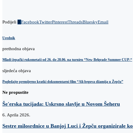
Podijeli
0
Facebook
Twitter
Pinterest
Threads
Bluesky
Email
Urednik
prethodna objava
Mladi žepački rukometaši od 26. do 28.06. na turniru “New Belgrade Summer CUP-“
sljedeća objava
Pogledajte premijerno kratki dokumentarni film “Ali-begova džamija u Žepču”
Ne propustite
Še'erska tucijada: Uskrsno slavlje u Novom Šeheru
6. Aprila 2026.
Sestre milosrdnice u Banjoj Luci i Žepču organizirale k