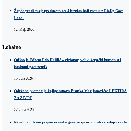
Žepče gradi svoje preduzetnice: 5 biznisa koji rastu uz BizUp Goes
Local
12. Maja 2026.
Lokalno
Otišao je Edhem Edo Halilić – vizionar, veliki žepački humanist i
istaknuti poduzetnik
15. Jula 2026.
Održana promocija knjige autora Branka Marijanovića: LEKTIRA
ZA ŽIVOT
27. Juna 2026.
Načelnik održao prijem učenika generacije osnovnih i srednjih škola