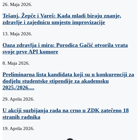
26. Maja 2026.
Tešanj, Žepče i Vareš: Kada mladi biraju znanje,
zdravlje i zajednicu umjesto improvizacije
13. Maja 2026.
Oaza zdravlja i mira: Porodica Gačić otvorila vrata
svoje prve API komore
8. Maja 2026.
Preliminarna lista kandidata koji su u konkurenciji za
dodjelu studentske stipendije za akademsku
2025./2026....
29. Aprila 2026.
U akciji suzbijanja rada na crno u ZDK zatečeno 18
stranih radnika
19. Aprila 2026.