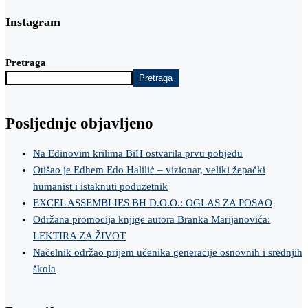
Instagram
Pretraga
Pretraga
Posljednje objavljeno
Na Edinovim krilima BiH ostvarila prvu pobjedu
Otišao je Edhem Edo Halilić – vizionar, veliki žepački
humanist i istaknuti poduzetnik
EXCEL ASSEMBLIES BH D.O.O.: OGLAS ZA POSAO
Održana promocija knjige autora Branka Marijanovića:
LEKTIRA ZA ŽIVOT
Načelnik održao prijem učenika generacije osnovnih i srednjih
škola