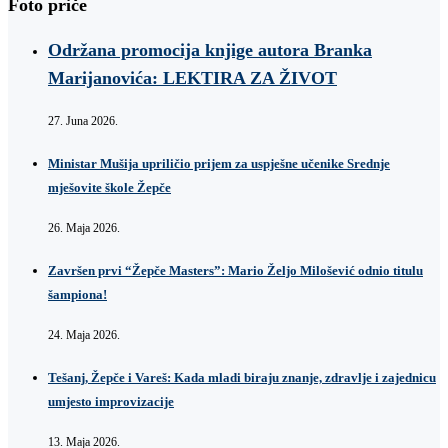
Foto priče
Održana promocija knjige autora Branka
Marijanovića: LEKTIRA ZA ŽIVOT
27. Juna 2026.
Ministar Mušija upriličio prijem za uspješne učenike Srednje
mješovite škole Žepče
26. Maja 2026.
Završen prvi “Žepče Masters”: Mario Željo Milošević odnio titulu
šampiona!
24. Maja 2026.
Tešanj, Žepče i Vareš: Kada mladi biraju znanje, zdravlje i zajednicu
umjesto improvizacije
13. Maja 2026.