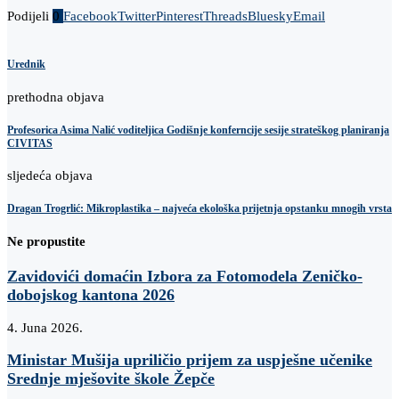
Podijeli
0
Facebook
Twitter
Pinterest
Threads
Bluesky
Email
Urednik
prethodna objava
Profesorica Asima Nalić voditeljica Godišnje konferncije sesije strateškog planiranja
CIVITAS
sljedeća objava
Dragan Trogrlić: Mikroplastika – najveća ekološka prijetnja opstanku mnogih vrsta
Ne propustite
Zavidovići domaćin Izbora za Fotomodela Zeničko-
dobojskog kantona 2026
4. Juna 2026.
Ministar Mušija upriličio prijem za uspješne učenike
Srednje mješovite škole Žepče