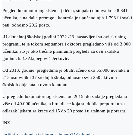
Pregled lokomotornog sistema (kičma, stopala) obuhvatio je 8.841
učenika, a na dalje pretrage i kontrole je upućeno njih 1.793 ili svaki
peti, odnosno 20,2 posto.
-U aktuelnoj školskoj godini 2022./23. nastavljeni su ovi skrining
programi, te je tokom septembra i oktobra pregledano više od 3.000
učenika, što je oko trećine planiranih pregleda za ovu školsku
godinu, kaže Alajbegović-Jerković.
Od 2013. godine, pregledima je obuhvaćeno oko 55.000 učenika u
213 osnovnih i 37 srednjih škola, odnosno svih 250 aktivnih
školskih objekata u ovom kantonu.
U pregledu lokomotornog sistema od 2015. do sada je pregledano
više od 40.000 učenika, a broj djece koja su dobila preporuku za
odlazak ljekaru se kreće od 15 do 20 posto i u stalnom je porastu.
INZ
institut za zdravlje i sigurnost hrane
ZDK
zdravlje