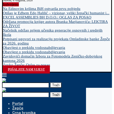
Subota, 8 Augusta, 2026
Izdvojeno
Na Edinovim krilima BiH ostvarila prvu pobjedu
Otišao je Edhem Edo Halilić – vizionar, veliki žepački humanist i...
EXCEL ASSEMBLIES BH D.O.O.: OGLAS ZA POSAO
Održana promocija knjige autora Branka Marijanovića: LEKTIRA
ZA ŽIVOT
Načelnik održao prijem učenika generacije osnovnih i srednjih
škola
Potpisani ugovori za realizaciju projekata Omladinske banke Žepče
za 2026. godinu
Obavijest o prekidu vodosnabdijevanja
Obavijest o prekidu vodosnabdijevanja
Zavidovići domaćin Izbora za Fotomodela Zeničko-dobojskog
kantona 2026
Zovko Žepče: Oglas za posao
POŠALJITE NAM VIJEST
Traži
Traži
Portal
Žepče
Crna hronika