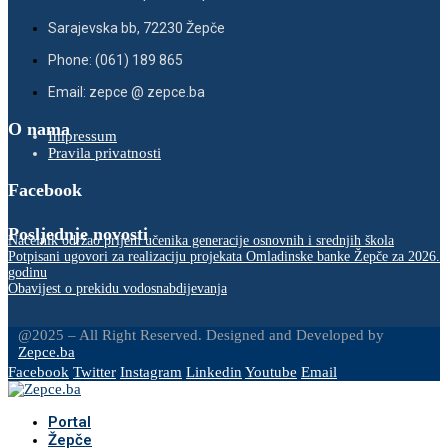
Sarajevska bb, 72230 Žepče
Phone: (061) 189 865
Email: zepce @ zepce.ba
O nama
Impressum
Pravila privatnosti
Facebook
Posljednje novosti
Načelnik održao prijem učenika generacije osnovnih i srednjih škola
Potpisani ugovori za realizaciju projekata Omladinske banke Žepče za 2026.
godinu
Obavijest o prekidu vodosnabdijevanja
@2025 – All Right Reserved. Designed and Developed by
Zepce.ba
Facebook
Twitter
Instagram
Linkedin
Youtube
Email
Portal
Žepče