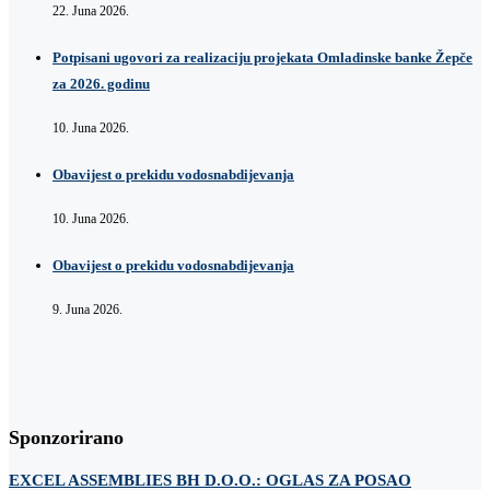
22. Juna 2026.
Potpisani ugovori za realizaciju projekata Omladinske banke Žepče
za 2026. godinu
10. Juna 2026.
Obavijest o prekidu vodosnabdijevanja
10. Juna 2026.
Obavijest o prekidu vodosnabdijevanja
9. Juna 2026.
Sponzorirano
EXCEL ASSEMBLIES BH D.O.O.: OGLAS ZA POSAO