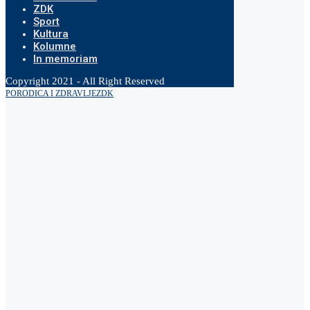
ZDK
Sport
Kultura
Kolumne
In memoriam
Copyright 2021 - All Right Reserved
PORODICA I ZDRAVLJE
ZDK