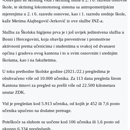
-Obavljani su skrining vida i skrining sluha u 2. i 8. razredu osnovne
škole, te skrining lokomotornog sistema sa antropometrijskim
mjerenjima u 2. i 6. razredu osnovne, kao i 1. razredu srednje škole,
kaže Merima Alajbegović-Jerković iz ove službe INZ-a.
Služba za Školsku higijenu prva je i još uvijek jedinstvena služba u
Bosni i Hercegovini, koja obavlja preventivne i promotivne
aktivnosti prema učenicima i studentima u svakoj od dvanaest
općina i gradova ovog kantona i to u svim osnovnim i srednjim
školama, kao i na fakultetima.
U toku prethodne školske godine (2021./22.) pregledima je
obuhvaćeno više od 10.000 učenika. Za 113 dana pregleda širom
Kantona timovi za pregled su prešli više od 22.500 kilometara
unutar ZDK.
Vid je pregledan kod 5.913 učenika, od kojih je 452 ili 7,6 posto
učenika upućeno na dodatne pretrage.
Poteškoće sa sluhom su uočene kod 106 učenika ili 1,6 posto od
ukupno 6.334 pregledanih.