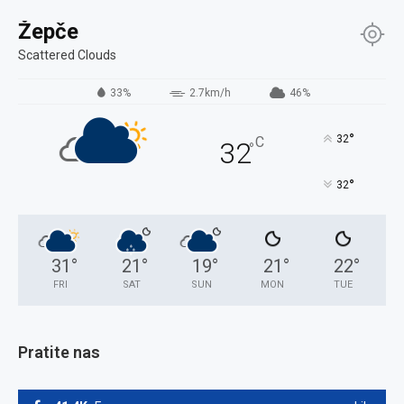
Žepče
Scattered Clouds
33%
2.7km/h
46%
°
32
C
32
°
°
32
31
°
21
°
19
°
21
°
22
°
FRI
SAT
SUN
MON
TUE
Pratite nas