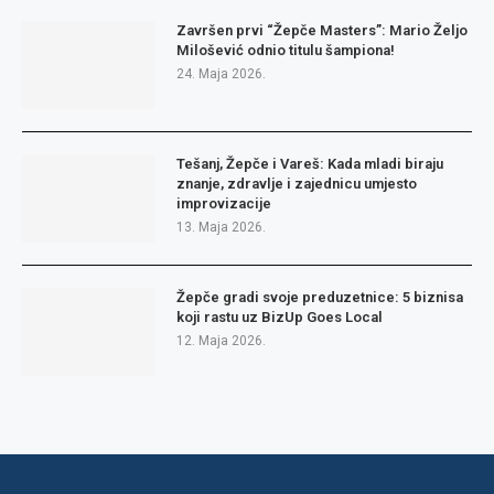
Završen prvi “Žepče Masters”: Mario Željo
Milošević odnio titulu šampiona!
24. Maja 2026.
Tešanj, Žepče i Vareš: Kada mladi biraju
znanje, zdravlje i zajednicu umjesto
improvizacije
13. Maja 2026.
Žepče gradi svoje preduzetnice: 5 biznisa
koji rastu uz BizUp Goes Local
12. Maja 2026.