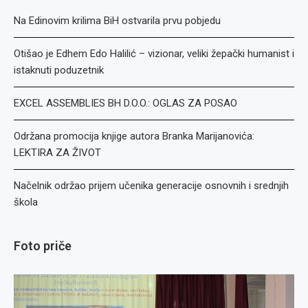
Na Edinovim krilima BiH ostvarila prvu pobjedu
Otišao je Edhem Edo Halilić – vizionar, veliki žepački humanist i
istaknuti poduzetnik
EXCEL ASSEMBLIES BH D.O.O.: OGLAS ZA POSAO
Održana promocija knjige autora Branka Marijanovića:
LEKTIRA ZA ŽIVOT
Načelnik održao prijem učenika generacije osnovnih i srednjih
škola
Foto priče