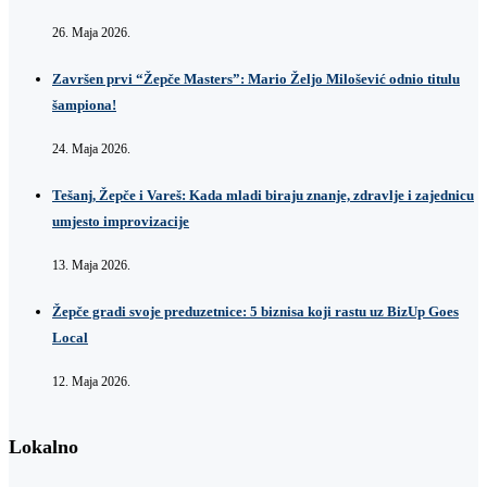
26. Maja 2026.
Završen prvi “Žepče Masters”: Mario Željo Milošević odnio titulu
šampiona!
24. Maja 2026.
Tešanj, Žepče i Vareš: Kada mladi biraju znanje, zdravlje i zajednicu
umjesto improvizacije
13. Maja 2026.
Žepče gradi svoje preduzetnice: 5 biznisa koji rastu uz BizUp Goes
Local
12. Maja 2026.
Lokalno