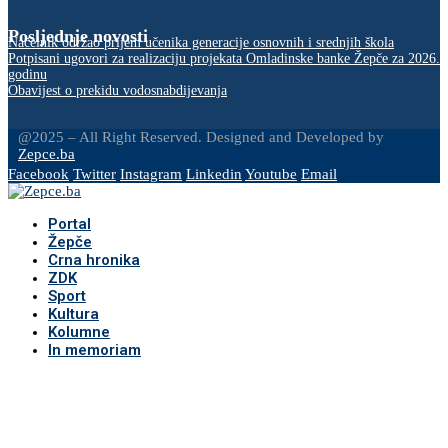
Posljednje novosti
Načelnik održao prijem učenika generacije osnovnih i srednjih škola
Potpisani ugovori za realizaciju projekata Omladinske banke Žepče za 2026.
godinu
Obavijest o prekidu vodosnabdijevanja
@2025 – All Right Reserved. Designed and Developed by
Zepce.ba
Facebook
Twitter
Instagram
Linkedin
Youtube
Email
Portal
Žepče
Crna hronika
ZDK
Sport
Kultura
Kolumne
In memoriam