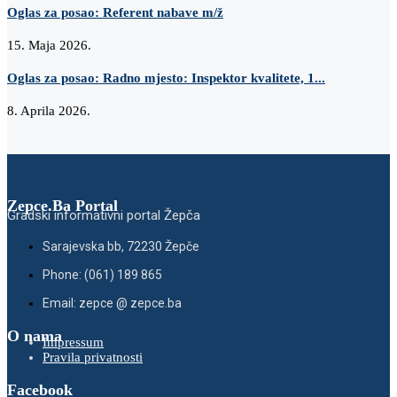
Oglas za posao: Referent nabave m/ž
15. Maja 2026.
Oglas za posao: Radno mjesto: Inspektor kvalitete, 1...
8. Aprila 2026.
Zepce.Ba Portal
Gradski informativni portal Žepča
Sarajevska bb, 72230 Žepče
Phone: (061) 189 865
Email: zepce @ zepce.ba
O nama
Impressum
Pravila privatnosti
Facebook