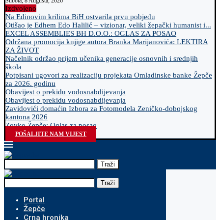
Subota, 8 Augusta, 2026
Izdvojeno
Na Edinovim krilima BiH ostvarila prvu pobjedu
Otišao je Edhem Edo Halilić – vizionar, veliki žepački humanist i...
EXCEL ASSEMBLIES BH D.O.O.: OGLAS ZA POSAO
Održana promocija knjige autora Branka Marijanovića: LEKTIRA
ZA ŽIVOT
Načelnik održao prijem učenika generacije osnovnih i srednjih
škola
Potpisani ugovori za realizaciju projekata Omladinske banke Žepče
za 2026. godinu
Obavijest o prekidu vodosnabdijevanja
Obavijest o prekidu vodosnabdijevanja
Zavidovići domaćin Izbora za Fotomodela Zeničko-dobojskog
kantona 2026
Zovko Žepče: Oglas za posao
POŠALJITE NAM VIJEST
Traži
Traži
Portal
Žepče
Crna hronika