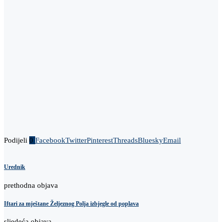
Podijeli
0
Facebook
Twitter
Pinterest
Threads
Bluesky
Email
Urednik
prethodna objava
Iftari za mještane Željeznog Polja izbjegle od poplava
sljedeća objava