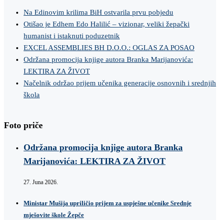
Na Edinovim krilima BiH ostvarila prvu pobjedu
Otišao je Edhem Edo Halilić – vizionar, veliki žepački
humanist i istaknuti poduzetnik
EXCEL ASSEMBLIES BH D.O.O.: OGLAS ZA POSAO
Održana promocija knjige autora Branka Marijanovića:
LEKTIRA ZA ŽIVOT
Načelnik održao prijem učenika generacije osnovnih i srednjih
škola
Foto priče
Održana promocija knjige autora Branka
Marijanovića: LEKTIRA ZA ŽIVOT
27. Juna 2026.
Ministar Mušija upriličio prijem za uspješne učenike Srednje
mješovite škole Žepče