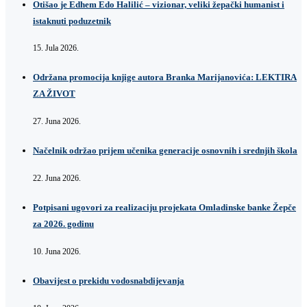
Otišao je Edhem Edo Halilić – vizionar, veliki žepački humanist i
istaknuti poduzetnik
15. Jula 2026.
Održana promocija knjige autora Branka Marijanovića: LEKTIRA
ZA ŽIVOT
27. Juna 2026.
Načelnik održao prijem učenika generacije osnovnih i srednjih škola
22. Juna 2026.
Potpisani ugovori za realizaciju projekata Omladinske banke Žepče
za 2026. godinu
10. Juna 2026.
Obavijest o prekidu vodosnabdijevanja