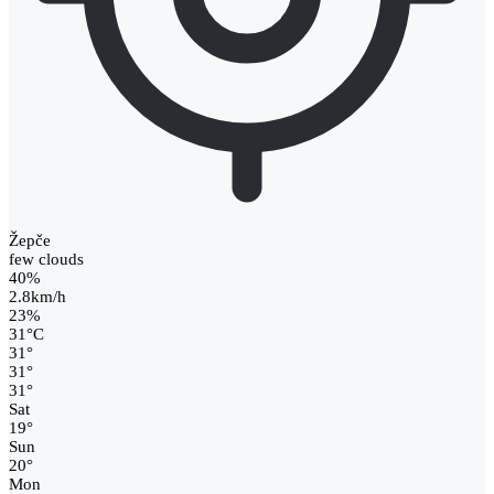
Žepče
few clouds
40%
2.8km/h
23%
31
°
C
31
°
31
°
31
°
Sat
19
°
Sun
20
°
Mon