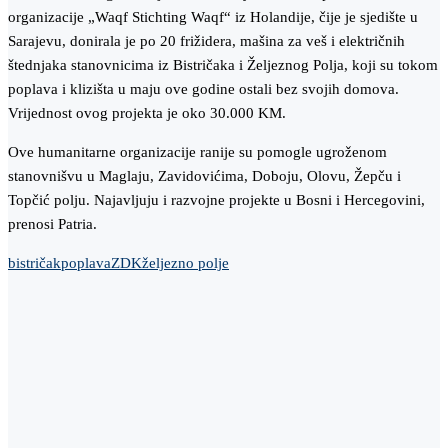
organizacije „Waqf Stichting Waqf“ iz Holandije, čije je sjedište u
Sarajevu, donirala je po 20 frižidera, mašina za veš i električnih
štednjaka stanovnicima iz Bistričaka i Željeznog Polja, koji su tokom
poplava i klizišta u maju ove godine ostali bez svojih domova.
Vrijednost ovog projekta je oko 30.000 KM.
Ove humanitarne organizacije ranije su pomogle ugroženom
stanovnišvu u Maglaju, Zavidovićima, Doboju, Olovu, Žepču i
Topčić polju. Najavljuju i razvojne projekte u Bosni i Hercegovini,
prenosi Patria.
bistričak
poplava
ZDK
željezno polje