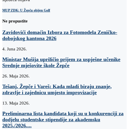
MUP ZDK: U Žepču obijen Golf
Ne propustite
Zavidovići domaćin Izbora za Fotomodela Zeničko-
dobojskog kantona 2026
4. Juna 2026.
Ministar Mušija upriličio prijem za uspješne učenike
Srednje mješovite škole Žepče
26. Maja 2026.
Tešanj, Žepče i Vareš: Kada mladi biraju znanje,
zdravlje i zajednicu umjesto improvizacije
13. Maja 2026.
Preliminarna lista kandidata koji su u konkurenciji za
dodjelu studentske stipendije za akademsku
2025./2026....