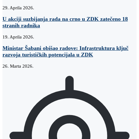
29. Aprila 2026.
U akciji suzbijanja rada na crno u ZDK zatečeno 18
stranih radnika
19. Aprila 2026.
Ministar Šabani obišao radove: Infrastruktura ključ
razvoja turističkih potencijala u ZDK
26. Marta 2026.