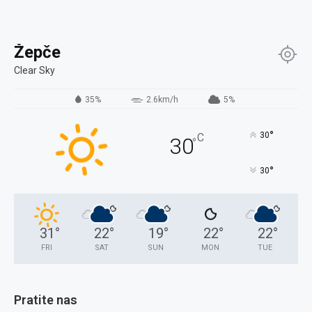
Žepče
Clear Sky
35%
2.6km/h
5%
°
30
C
30
°
°
30
31
°
22
°
19
°
22
°
22
°
FRI
SAT
SUN
MON
TUE
Pratite nas