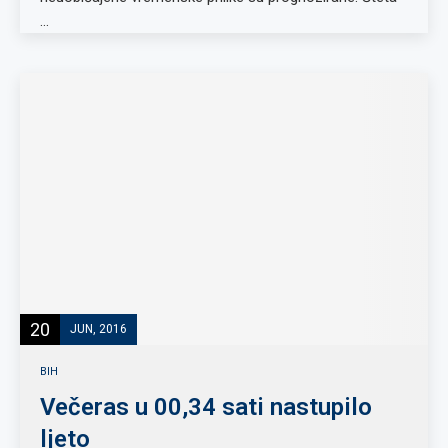
…
20
JUN, 2016
BIH
Večeras u 00,34 sati nastupilo
ljeto