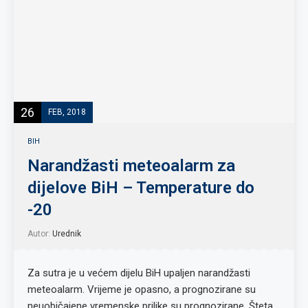
26
FEB, 2018
BIH
Narandžasti meteoalarm za
dijelove BiH – Temperature do
-20
Autor:
Urednik
Za sutra je u većem dijelu BiH upaljen narandžasti
meteoalarm. Vrijeme je opasno, a prognozirane su
neuobičajene vremenske prilike su prognozirane. Šteta