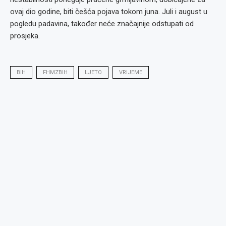
ovaj dio godine, biti češća pojava tokom juna. Juli i august u
pogledu padavina, također neće značajnije odstupati od
prosjeka.
BIH
FHMZBIH
LJETO
VRIJEME