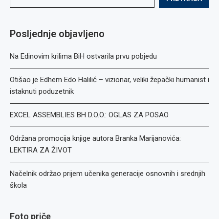
Posljednje objavljeno
Na Edinovim krilima BiH ostvarila prvu pobjedu
Otišao je Edhem Edo Halilić – vizionar, veliki žepački humanist i
istaknuti poduzetnik
EXCEL ASSEMBLIES BH D.O.O.: OGLAS ZA POSAO
Održana promocija knjige autora Branka Marijanovića:
LEKTIRA ZA ŽIVOT
Načelnik održao prijem učenika generacije osnovnih i srednjih
škola
Foto priče