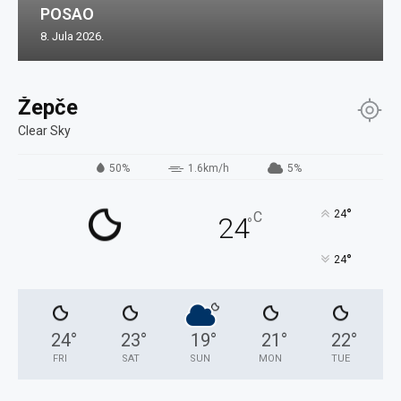
POSAO
8. Jula 2026.
Žepče
Clear Sky
50%
1.6km/h
5%
°
24
C
24
°
°
24
24
°
23
°
19
°
21
°
22
°
FRI
SAT
SUN
MON
TUE