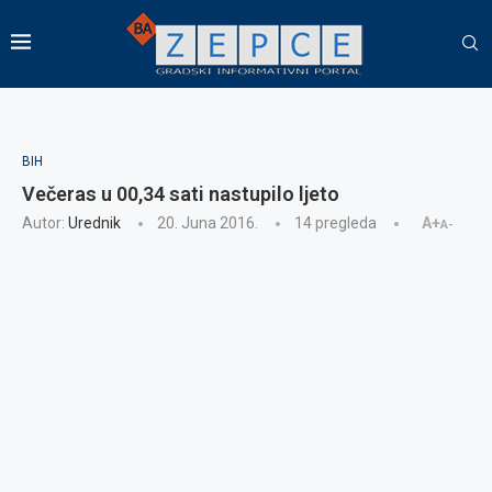
BIH
Večeras u 00,34 sati nastupilo ljeto
Autor:
Urednik
20. Juna 2016.
14
pregleda
A+
A-