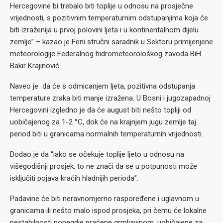
Hercegovine bi trebalo biti toplije u odnosu na prosječne
vrijednosti, s pozitivnim temperaturnim odstupanjima koja će
biti izraženija u prvoj polovini ljeta i u kontinentalnom dijelu
zemlje” – kazao je Feni stručni saradnik u Sektoru primijenjene
meteorologije Federalnog hidrometeorološkog zavoda BiH
Bakir Krajinović.
Naveo je da će s odmicanjem ljeta, pozitivna odstupanja
temperature zraka biti manje izražena. U Bosni i jugozapadnoj
Hercegovini izgledno je da će august biti nešto topliji od
uobičajenog za 1-2 °C, dok će na krajnjem jugu zemlje taj
period biti u granicama normalnih temperaturnih vrijednosti.
Dodao je da “iako se očekuje toplije ljeto u odnosu na
višegodišnji prosjek, to ne znači da se u potpunosti može
isključiti pojava kraćih hladnijih perioda”.
Padavine će biti neravnomjerno raspoređene i uglavnom u
granicama ili nešto malo ispod prosjeka, pri čemu će lokalne
nestabilnosti ponegdje praćene grmljavinom, uobičajene za