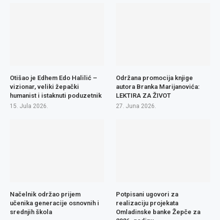
Otišao je Edhem Edo Halilić –
Održana promocija knjige
vizionar, veliki žepački
autora Branka Marijanovića:
humanist i istaknuti poduzetnik
LEKTIRA ZA ŽIVOT
15. Jula 2026.
27. Juna 2026.
Načelnik održao prijem
Potpisani ugovori za
učenika generacije osnovnih i
realizaciju projekata
srednjih škola
Omladinske banke Žepče za