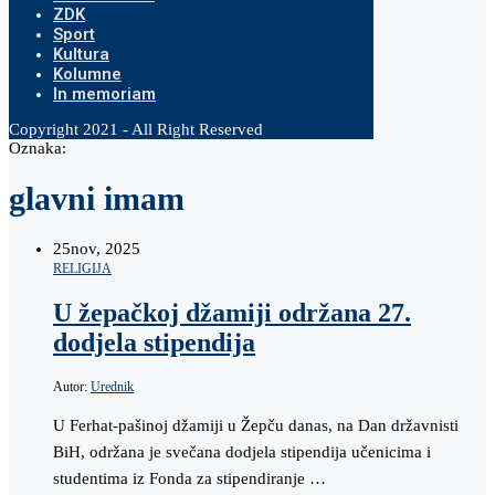
ZDK
Sport
Kultura
Kolumne
In memoriam
Copyright 2021 - All Right Reserved
Oznaka:
glavni imam
25
nov, 2025
RELIGIJA
U žepačkoj džamiji održana 27.
dodjela stipendija
Autor:
Urednik
U Ferhat-pašinoj džamiji u Žepču danas, na Dan državnisti
BiH, održana je svečana dodjela stipendija učenicima i
studentima iz Fonda za stipendiranje …