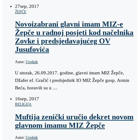
27
sep, 2017
ŽEPČE
Novoizabrani glavni imam MIZ-e
Žepče u radnoj posjeti kod načelnika
Zovke i predsjedavajućeg OV
Jusufovića
Autor:
Urednik
U utorak, 26.09.2017. godine, glavni imam MIZ Žepče,
Džafer ef. Gračić i predsjednik IO MIZ Žepče gosp. Armin
Beća, boravili su u …
16
sep, 2017
RELIGIJA
Muftija zenički uručio dekret novom
glavnom imamu MIZ Žepče
Autor:
Urednik