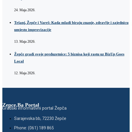
24. Maja 2026.
Tešanj, Žepče i Vareš: Kada mladi biraju znanje, zdravlje i zajednicu
umjesto improvizacije
13. Maja 2026.
Žepče gradi svoje preduzetnice: 5 biznisa koji rastu uz BizUp Goes
Local
12. Maja 2026.
Zepce.Ba Portal
Gradski informativni portal Žepča
Sarajevska bb, 72230 Žepče
Phone: (061) 189 865