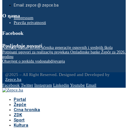
Email: zepce @ zepce.ba
O nama
Impressum
Pravila privatnosti
Facebook
Posljednje novosti
Načelnik održao prijem učenika generacije osnovnih i srednjih škola
Potpisani ugovori za realizaciju projekata Omladinske banke Žepče za 2026.
godinu
Obavijest o prekidu vodosnabdijevanja
@2025 – All Right Reserved. Designed and Developed by
Zepce.ba
Facebook
Twitter
Instagram
Linkedin
Youtube
Email
Portal
Žepče
Crna hronika
ZDK
Sport
Kultura