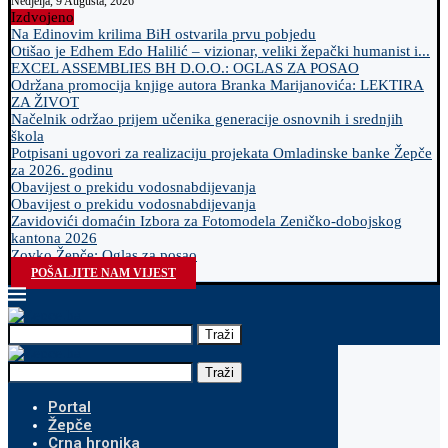
Nedjelja, 9 Augusta, 2026
Izdvojeno
Na Edinovim krilima BiH ostvarila prvu pobjedu
Otišao je Edhem Edo Halilić – vizionar, veliki žepački humanist i...
EXCEL ASSEMBLIES BH D.O.O.: OGLAS ZA POSAO
Održana promocija knjige autora Branka Marijanovića: LEKTIRA
ZA ŽIVOT
Načelnik održao prijem učenika generacije osnovnih i srednjih
škola
Potpisani ugovori za realizaciju projekata Omladinske banke Žepče
za 2026. godinu
Obavijest o prekidu vodosnabdijevanja
Obavijest o prekidu vodosnabdijevanja
Zavidovići domaćin Izbora za Fotomodela Zeničko-dobojskog
kantona 2026
Zovko Žepče: Oglas za posao
POŠALJITE NAM VIJEST
Traži
Traži
Portal
Žepče
Crna hronika