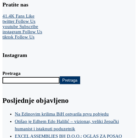
Pratite nas
41.4K
Fans
Like
twitter
Follow Us
youtube
Subscribe
instagram
Follow Us
tiktok
Follow Us
Instagram
Pretraga
Pretraga
Posljednje objavljeno
Na Edinovim krilima BiH ostvarila prvu pobjedu
Otišao je Edhem Edo Halilić – vizionar, veliki žepački
humanist i istaknuti poduzetnik
EXCEL ASSEMBLIES BH D.O.O.: OGLAS ZA POSAO