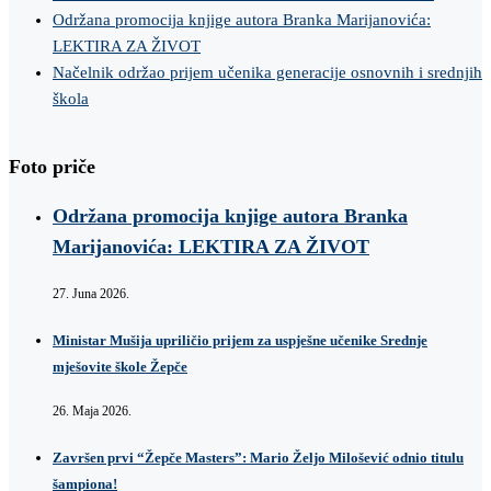
Održana promocija knjige autora Branka Marijanovića:
LEKTIRA ZA ŽIVOT
Načelnik održao prijem učenika generacije osnovnih i srednjih
škola
Foto priče
Održana promocija knjige autora Branka
Marijanovića: LEKTIRA ZA ŽIVOT
27. Juna 2026.
Ministar Mušija upriličio prijem za uspješne učenike Srednje
mješovite škole Žepče
26. Maja 2026.
Završen prvi “Žepče Masters”: Mario Željo Milošević odnio titulu
šampiona!