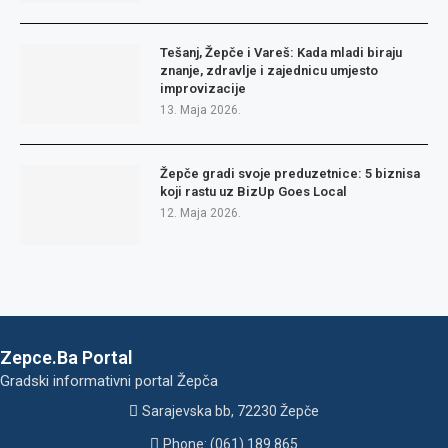
Tešanj, Žepče i Vareš: Kada mladi biraju
znanje, zdravlje i zajednicu umjesto
improvizacije
13. Maja 2026.
Žepče gradi svoje preduzetnice: 5 biznisa
koji rastu uz BizUp Goes Local
12. Maja 2026.
Zepce.Ba Portal
Gradski informativni portal Žepča
Sarajevska bb, 72230 Žepče
Phone: (061) 189 865