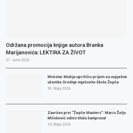
Održana promocija knjige autora Branka
Marijanovića: LEKTIRA ZA ŽIVOT
27. Juna 2026.
Ministar Mušija upriličio prijem za uspješne
učenike Srednje mješovite škole Žepče
26. Maja 2026.
Završen prvi “Žepče Masters”: Mario Željo
Milošević odnio titulu šampiona!
24. Maja 2026.