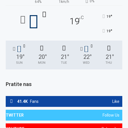
0%
64%
1km/h
°
19
C
19
°
°
19
19
°
20
°
21
°
22
°
21
°
SUN
MON
TUE
WED
THU
Pratite nas
41.4K
Fans
Like
TWITTER
Follow Us