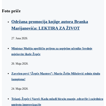
Foto priče
Održana promocija knjige autora Branka
Marijanovića: LEKTIRA ZA ŽIVOT
27. Juna 2026.
Ministar Mušija upriličio prijem za uspješne učenike Srednje
mješovite škole Žepče
26. Maja 2026.
Završen prvi “Žepče Masters”: Mario Željo Milošević odnio titulu
šampiona!
24. Maja 2026.
Tešanj, Žepče i Vareš: Kada mladi biraju znanje, zdravlje i zajednicu
umjesto improvizacije