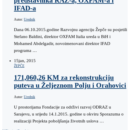
predstavnika RAŽ-a, OXFAM-a i
IFAD-a
Autor:
Urednik
Dana 06.10.2015.godine Razvojnu agenciju Žepče su posjetili
Stefano Baldini, direktor OXFAM Italia ureda u BiH i
Mohamed Abdelgadir, novoimenovani direktor IFAD
programa …
15
jan, 2015
ŽEPČE
171,060,26 KM za rekonstrukciju
puteva u Željeznom Polju i Orahovici
Autor:
Urednik
U prostorijama Fondacije za održivi razvoj ODRAZ u
Sarajevu, u srijedu 14.1.2015. godine u okviru Sporazuma o
realizaciji Projekta poboljšanja životnih uslova …