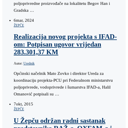
poljoprivredne proizvođače na lokalitetu Begov Han i
Gradska …
6
mar, 2024
ŽEPČE
Realizacija novog projekta s IFAD-
om: Potpisan ugovor vrijedan
283.301,37 KM
Autor:
Urednik
Općinski načelnik Mato Zovko i direktor Ureda za
koordinaciju projekta-PCU pri Federalnom ministarstvu
poljoprivrede, vodoprivrede i šumarstva IFAD-a, Halil
Omanović potpisali su …
7
okt, 2015
ŽEPČE
U Žepču održan radni sastanak