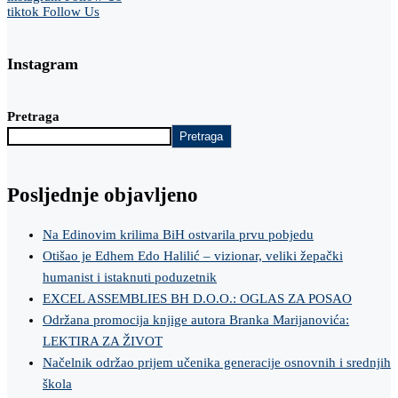
tiktok
Follow Us
Instagram
Pretraga
Pretraga
Posljednje objavljeno
Na Edinovim krilima BiH ostvarila prvu pobjedu
Otišao je Edhem Edo Halilić – vizionar, veliki žepački
humanist i istaknuti poduzetnik
EXCEL ASSEMBLIES BH D.O.O.: OGLAS ZA POSAO
Održana promocija knjige autora Branka Marijanovića:
LEKTIRA ZA ŽIVOT
Načelnik održao prijem učenika generacije osnovnih i srednjih
škola