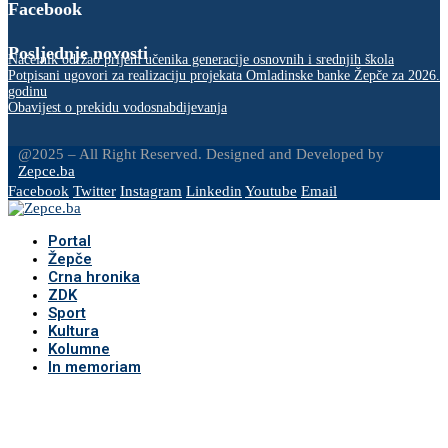
Facebook
Posljednje novosti
Načelnik održao prijem učenika generacije osnovnih i srednjih škola
Potpisani ugovori za realizaciju projekata Omladinske banke Žepče za 2026.
godinu
Obavijest o prekidu vodosnabdijevanja
@2025 – All Right Reserved. Designed and Developed by
Zepce.ba
Facebook
Twitter
Instagram
Linkedin
Youtube
Email
Portal
Žepče
Crna hronika
ZDK
Sport
Kultura
Kolumne
In memoriam