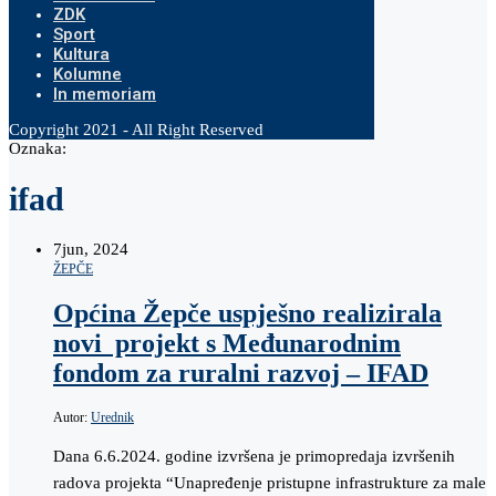
ZDK
Sport
Kultura
Kolumne
In memoriam
Copyright 2021 - All Right Reserved
Oznaka:
ifad
7
jun, 2024
ŽEPČE
Općina Žepče uspješno realizirala
novi projekt s Međunarodnim
fondom za ruralni razvoj – IFAD
Autor:
Urednik
Dana 6.6.2024. godine izvršena je primopredaja izvršenih
radova projekta “Unapređenje pristupne infrastrukture za male