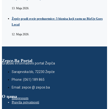
13. Maja 2026.
Žepče gradi svoje preduzetnice: 5 biznisa koji rastu uz BizUp Goes
Local
12. Maja 2026.
Zepce.Ba Portal
Gradski informativni portal Žepča
Sarajevska bb, 72230 Žepče
Phone: (061) 189 865
Email: zepce @ zepce.ba
O nama
Impressum
Pravila privatnosti