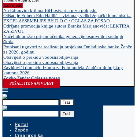
Subota, 8 Augusta, 2026
Izdvojeno
Na Edinovim krilima BiH ostvarila prvu pobjedu
Otišao je Edhem Edo Halilić – vizionar, veliki žepački humanist i...
EXCEL ASSEMBLIES BH D.O.O.: OGLAS ZA POSAO
Održana promocija knjige autora Branka Marijanovića: LEKTIRA
ZA ŽIVOT
Načelnik održao prijem učenika generacije osnovnih i srednjih
škola
Potpisani ugovori za realizaciju projekata Omladinske banke Žepče
za 2026. godinu
Obavijest o prekidu vodosnabdijevanja
Obavijest o prekidu vodosnabdijevanja
Zavidovići domaćin Izbora za Fotomodela Zeničko-dobojskog
kantona 2026
Zovko Žepče: Oglas za posao
POŠALJITE NAM VIJEST
Traži
Traži
Portal
Žepče
Crna hronika