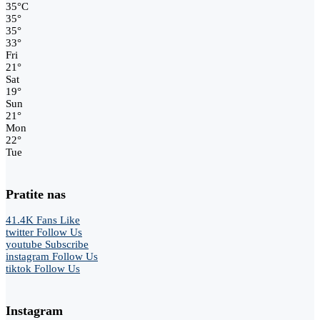
35
°
C
35
°
35
°
33
°
Fri
21
°
Sat
19
°
Sun
21
°
Mon
22
°
Tue
Pratite nas
41.4K
Fans
Like
twitter
Follow Us
youtube
Subscribe
instagram
Follow Us
tiktok
Follow Us
Instagram