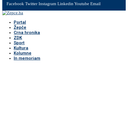
Facebook
Twitter
Instagram
Linkedin
Youtube
Email
Portal
Žepče
Crna hronika
ZDK
Sport
Kultura
Kolumne
In memoriam