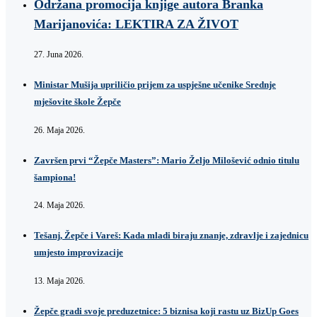
Održana promocija knjige autora Branka
Marijanovića: LEKTIRA ZA ŽIVOT
27. Juna 2026.
Ministar Mušija upriličio prijem za uspješne učenike Srednje
mješovite škole Žepče
26. Maja 2026.
Završen prvi “Žepče Masters”: Mario Željo Milošević odnio titulu
šampiona!
24. Maja 2026.
Tešanj, Žepče i Vareš: Kada mladi biraju znanje, zdravlje i zajednicu
umjesto improvizacije
13. Maja 2026.
Žepče gradi svoje preduzetnice: 5 biznisa koji rastu uz BizUp Goes