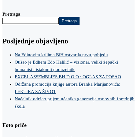
Pretraga
Pretraga
Posljednje objavljeno
Na Edinovim krilima BiH ostvarila prvu pobjedu
Otišao je Edhem Edo Halilić – vizionar, veliki žepački
humanist i istaknuti poduzetnik
EXCEL ASSEMBLIES BH D.O.O.: OGLAS ZA POSAO
Održana promocija knjige autora Branka Marijanovića:
LEKTIRA ZA ŽIVOT
Načelnik održao prijem učenika generacije osnovnih i srednjih
škola
Foto priče