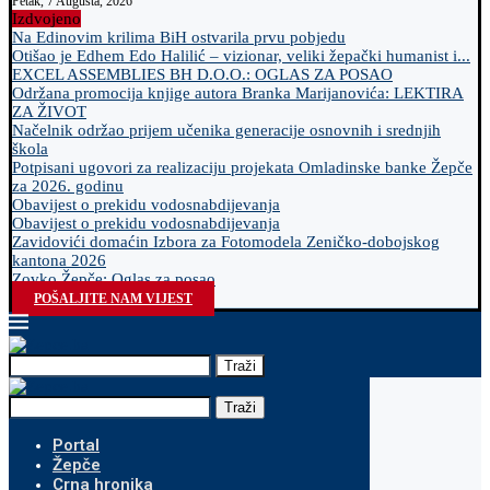
Petak, 7 Augusta, 2026
Izdvojeno
Na Edinovim krilima BiH ostvarila prvu pobjedu
Otišao je Edhem Edo Halilić – vizionar, veliki žepački humanist i...
EXCEL ASSEMBLIES BH D.O.O.: OGLAS ZA POSAO
Održana promocija knjige autora Branka Marijanovića: LEKTIRA
ZA ŽIVOT
Načelnik održao prijem učenika generacije osnovnih i srednjih
škola
Potpisani ugovori za realizaciju projekata Omladinske banke Žepče
za 2026. godinu
Obavijest o prekidu vodosnabdijevanja
Obavijest o prekidu vodosnabdijevanja
Zavidovići domaćin Izbora za Fotomodela Zeničko-dobojskog
kantona 2026
Zovko Žepče: Oglas za posao
POŠALJITE NAM VIJEST
Traži
Traži
Portal
Žepče
Crna hronika