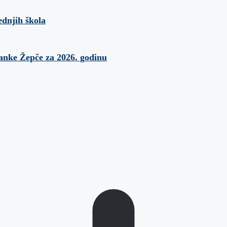
ednjih škola
banke Žepče za 2026. godinu