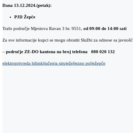
Dana 13.12.2024.(petak):
PJD Žepče
Trafo područje Mjestova Ravan 3 br. 9551,
od 09:00 do 14:00 sati
Za sve informacije kupci se mogu obratiti Službi za odnose sa javn
–
područje ZE-DO kantona na broj telefona 080 020 132
elektroprivreda bih
isključenja struje
željezno polje
žepče