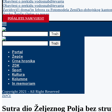
Obavijest o prekidu vodosnabdijevanja
Obavijest o prekidu vodosnabdijevanja
Zavidovići domaćin Izbora za Fotomodela Zeničko-dobojskog kanto
Zovko Žepče: Oglas za posao
POŠALJITE NAM VIJEST
Traži
Traži
Portal
Žepče
Crna hronika
ZDK
Sport
Kultura
Kolumne
In memoriam
Copyright 2021 - All Right Reserved
ŽEPČE
Sutra dio Željeznog Polja bez stru