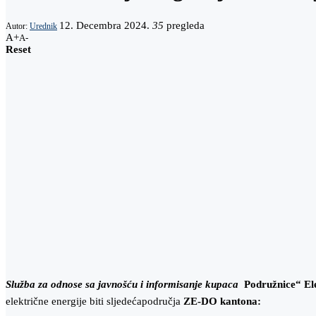
12. Decembra 2024.
35
pregleda
Autor:
Urednik
A+
A-
Reset
Slu
ž
ba
za
odnose
sa
javno
šć
u
i
informisanje
kupaca
Podružnice“
El
električne energije biti sljedećapodručja
ZE-DO kantona: