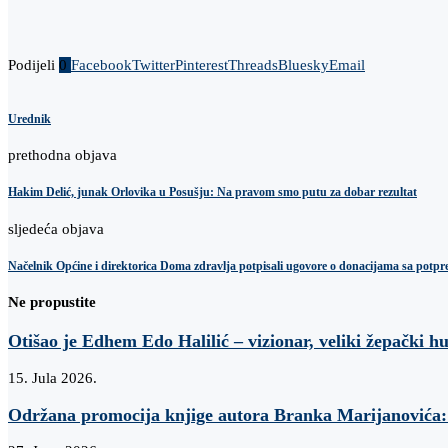
Podijeli
0
Facebook
Twitter
Pinterest
Threads
Bluesky
Email
Urednik
prethodna objava
Hakim Delić, junak Orlovika u Posušju: Na pravom smo putu za dobar rezultat
sljedeća objava
Načelnik Općine i direktorica Doma zdravlja potpisali ugovore o donacijama sa pot
Ne propustite
Otišao je Edhem Edo Halilić – vizionar, veliki žepački h
15. Jula 2026.
Održana promocija knjige autora Branka Marijanovi