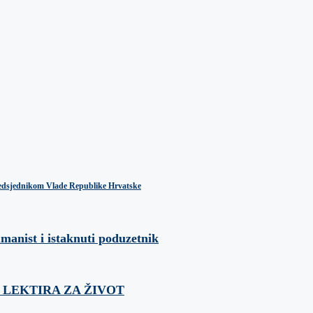
predsjednikom Vlade Republike Hrvatske
umanist i istaknuti poduzetnik
ća: LEKTIRA ZA ŽIVOT