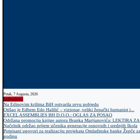
Petak, 7 Augusta, 2026
Izdvojeno
Na Edinovim krilima BiH ostvarila prvu pobjedu
Otišao je Edhem Edo Halilić – vizionar, veliki žepački humanist i...
EXCEL ASSEMBLIES BH D.O.O.: OGLAS ZA POSAO
Održana promocija knjige autora Branka Marijanovića: LEKTIRA Z
Načelnik održao prijem učenika generacije osnovnih i srednjih škola
Potpisani ugovori za realizaciju projekata Omladinske banke Žepče z
godinu