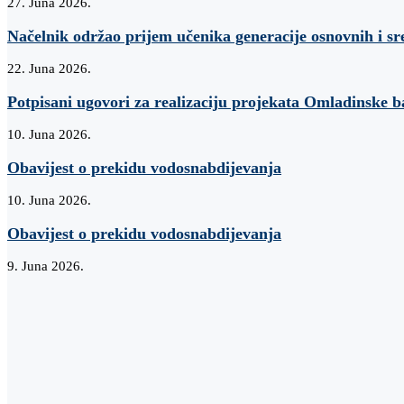
27. Juna 2026.
Načelnik održao prijem učenika generacije osnovnih i sr
22. Juna 2026.
Potpisani ugovori za realizaciju projekata Omladinske 
10. Juna 2026.
Obavijest o prekidu vodosnabdijevanja
10. Juna 2026.
Obavijest o prekidu vodosnabdijevanja
9. Juna 2026.