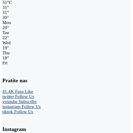
31
°
C
31
°
31
°
30
°
Mon
20
°
Tue
22
°
Wed
19
°
Thu
18
°
Fri
Pratite nas
41.4K
Fans
Like
twitter
Follow Us
youtube
Subscribe
instagram
Follow Us
tiktok
Follow Us
Instagram