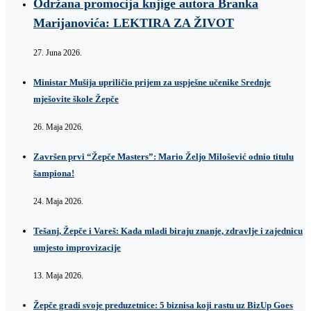
Održana promocija knjige autora Branka
Marijanovića: LEKTIRA ZA ŽIVOT
27. Juna 2026.
Ministar Mušija upriličio prijem za uspješne učenike Srednje
mješovite škole Žepče
26. Maja 2026.
Završen prvi “Žepče Masters”: Mario Željo Milošević odnio titulu
šampiona!
24. Maja 2026.
Tešanj, Žepče i Vareš: Kada mladi biraju znanje, zdravlje i zajednicu
umjesto improvizacije
13. Maja 2026.
Žepče gradi svoje preduzetnice: 5 biznisa koji rastu uz BizUp Goes