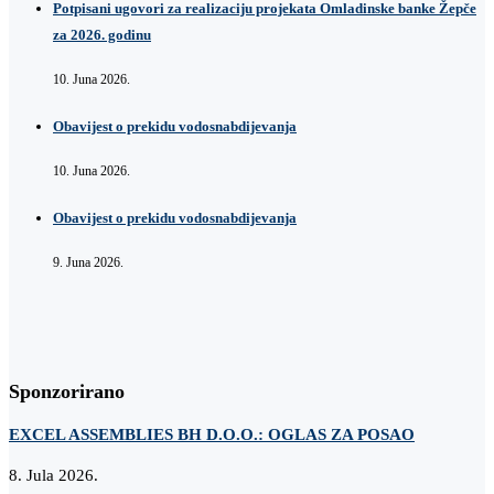
Potpisani ugovori za realizaciju projekata Omladinske banke Žepče
za 2026. godinu
10. Juna 2026.
Obavijest o prekidu vodosnabdijevanja
10. Juna 2026.
Obavijest o prekidu vodosnabdijevanja
9. Juna 2026.
Sponzorirano
EXCEL ASSEMBLIES BH D.O.O.: OGLAS ZA POSAO
8. Jula 2026.