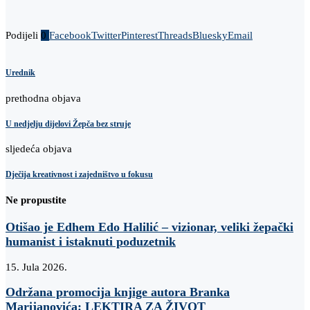
Podijeli
0
Facebook
Twitter
Pinterest
Threads
Bluesky
Email
Urednik
prethodna objava
U nedjelju dijelovi Žepča bez struje
sljedeća objava
Dječija kreativnost i zajedništvo u fokusu
Ne propustite
Otišao je Edhem Edo Halilić – vizionar, veliki žepački
humanist i istaknuti poduzetnik
15. Jula 2026.
Održana promocija knjige autora Branka
Marijanovića: LEKTIRA ZA ŽIVOT