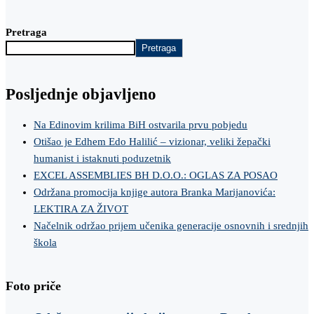
Pretraga
Pretraga
Posljednje objavljeno
Na Edinovim krilima BiH ostvarila prvu pobjedu
Otišao je Edhem Edo Halilić – vizionar, veliki žepački
humanist i istaknuti poduzetnik
EXCEL ASSEMBLIES BH D.O.O.: OGLAS ZA POSAO
Održana promocija knjige autora Branka Marijanovića:
LEKTIRA ZA ŽIVOT
Načelnik održao prijem učenika generacije osnovnih i srednjih
škola
Foto priče