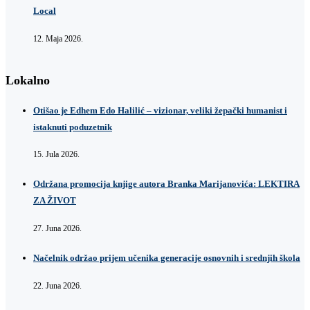
Local
12. Maja 2026.
Lokalno
Otišao je Edhem Edo Halilić – vizionar, veliki žepački humanist i
istaknuti poduzetnik
15. Jula 2026.
Održana promocija knjige autora Branka Marijanovića: LEKTIRA
ZA ŽIVOT
27. Juna 2026.
Načelnik održao prijem učenika generacije osnovnih i srednjih škola
22. Juna 2026.