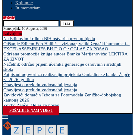
Kolumne
In memoriam
LOGIN
Traži
Ponedjeljak, 10 Augusta, 2026
Izdvojeno
Na Edinovim krilima BiH ostvarila prvu pobjedu
Otišao je Edhem Edo Halilić – vizionar, veliki žepački humanist i...
EXCEL ASSEMBLIES BH D.O.O.: OGLAS ZA POSAO
Održana promocija knjige autora Branka Marijanovića: LEKTIRA
ZA ŽIVOT
Načelnik održao prijem učenika generacije osnovnih i srednjih
škola
Potpisani ugovori za realizaciju projekata Omladinske banke Žepče
za 2026. godinu
Obavijest o prekidu vodosnabdijevanja
Obavijest o prekidu vodosnabdijevanja
Zavidovići domaćin Izbora za Fotomodela Zeničko-dobojskog
kantona 2026
Zovko Žepče: Oglas za posao
POŠALJITE NAM VIJEST