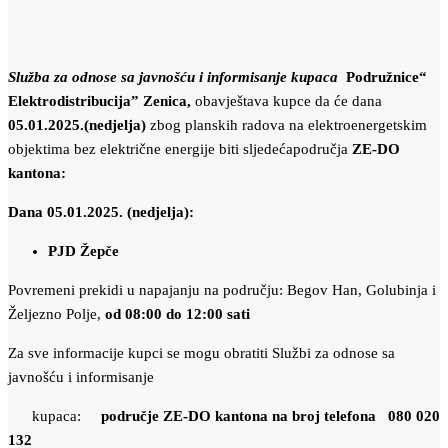
Slu
ž
ba
za
odnose
sa
javno
šć
u
i
informisanje
kupaca
Podružnice“
Elektrodistribucija
”
Zenica
,
obavještava kupce da će dana
05.01.2025.(nedjelja)
zbog planskih radova na elektroenergetskim
objektima bez električne energije biti sljedećapodručja
ZE-DO
kantona:
Dana 05.01.2025. (nedjelja):
PJD Žepče
Povremeni prekidi u napajanju na području: Begov Han, Golubinja i
Željezno Polje,
od 08:00 do 12:00 sati
Za sve informacije kupci se mogu obratiti Službi za odnose sa
javnošću i informisanje
kupaca:
područje ZE-DO kantona n
a broj telefona 080 020
132