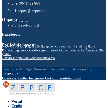
Phone: (061) 189 865
Email: zepce @ zepce.ba
O nama
Impressum
Pravila privatnosti
Facebook
Posljednje novosti
Načelnik održao prijem učenika generacije osnovnih i srednjih škola
Potpisani ugovori za realizaciju projekata Omladinske banke Žepče za 2026.
godinu
Obavijest o prekidu vodosnabdijevanja
@2025 – All Right Reserved. Designed and Developed by
Zepce.ba
Facebook
Twitter
Instagram
Linkedin
Youtube
Email
Portal
Žepče