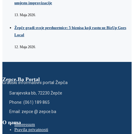
umjesto improvizacije
13. Maja 2026.
Žepče gradi svoje preduzetnice: 5 biznisa koji rastu uz BizUp Goes
Local
12. Maja 2026.
Zepce.Ba Portal
Gradski informativni portal Žepča
Sarajevska bb, 72230 Žepče
Phone: (061) 189 865
Email: zepce @ zepce.ba
O nama
Impressum
Pravila privatnosti