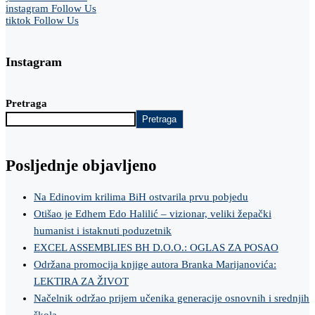
instagram
Follow Us
tiktok
Follow Us
Instagram
Pretraga
Pretraga
Posljednje objavljeno
Na Edinovim krilima BiH ostvarila prvu pobjedu
Otišao je Edhem Edo Halilić – vizionar, veliki žepački
humanist i istaknuti poduzetnik
EXCEL ASSEMBLIES BH D.O.O.: OGLAS ZA POSAO
Održana promocija knjige autora Branka Marijanovića:
LEKTIRA ZA ŽIVOT
Načelnik održao prijem učenika generacije osnovnih i srednjih
škola