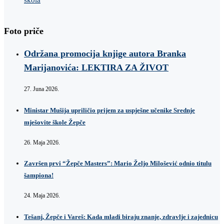
Foto priče
Održana promocija knjige autora Branka
Marijanovića: LEKTIRA ZA ŽIVOT
27. Juna 2026.
Ministar Mušija upriličio prijem za uspješne učenike Srednje
mješovite škole Žepče
26. Maja 2026.
Završen prvi “Žepče Masters”: Mario Željo Milošević odnio titulu
šampiona!
24. Maja 2026.
Tešanj, Žepče i Vareš: Kada mladi biraju znanje, zdravlje i zajednicu