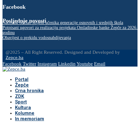
Facebook
Posljednje novosti
Načelnik održao prijem učenika generacije osnovnih i srednjih škola
Potpisani ugovori za realizaciju projekata Omladinske banke Žepče za 2026.
godinu
Obavijest o prekidu vodosnabdijevanja
@2025 – All Right Reserved. Designed and Developed by
Zepce.ba
Facebook
Twitter
Instagram
Linkedin
Youtube
Email
Portal
Žepče
Crna hronika
ZDK
Sport
Kultura
Kolumne
In memoriam