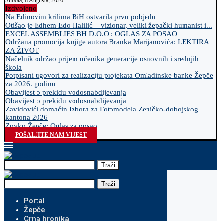
Subota, 8 Augusta, 2026
Izdvojeno
Na Edinovim krilima BiH ostvarila prvu pobjedu
Otišao je Edhem Edo Halilić – vizionar, veliki žepački humanist i...
EXCEL ASSEMBLIES BH D.O.O.: OGLAS ZA POSAO
Održana promocija knjige autora Branka Marijanovića: LEKTIRA
ZA ŽIVOT
Načelnik održao prijem učenika generacije osnovnih i srednjih
škola
Potpisani ugovori za realizaciju projekata Omladinske banke Žepče
za 2026. godinu
Obavijest o prekidu vodosnabdijevanja
Obavijest o prekidu vodosnabdijevanja
Zavidovići domaćin Izbora za Fotomodela Zeničko-dobojskog
kantona 2026
Zovko Žepče: Oglas za posao
POŠALJITE NAM VIJEST
Traži
Traži
Portal
Žepče
Crna hronika