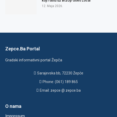
koji rastu uz BizUp Goes Local
12. Maja 2026.
Zepce.Ba Portal
Gradski informativni portal Žepča
Sarajevska bb, 72230 Žepče
Phone: (061) 189 865
Email: zepce @ zepce.ba
O nama
Impressum