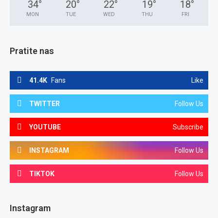
34
°
20
°
22
°
19
°
18
°
MON
TUE
WED
THU
FRI
Pratite nas
41.4K
Fans
Like
TWITTER
Follow Us
YOUTUBE
Subscribe
INSTAGRAM
Follow Us
TIKTOK
Follow Us
Instagram