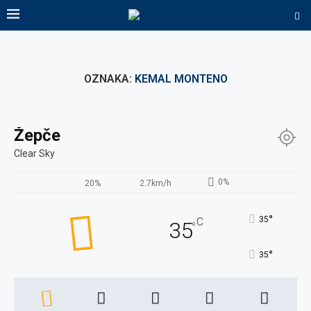
OZNAKA:
KEMAL MONTENO
Žepče
Clear Sky
0%
20%
2.7km/h
°
35
C
35
°
°
35