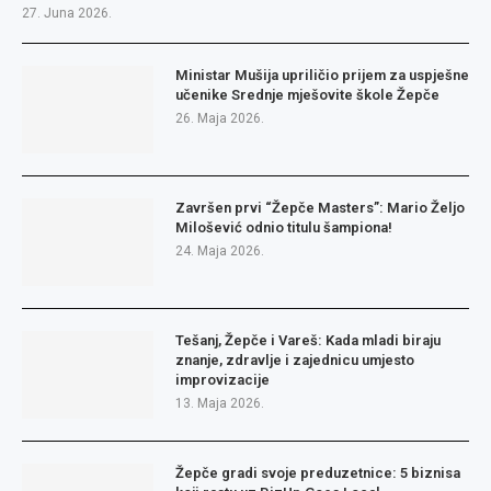
27. Juna 2026.
Ministar Mušija upriličio prijem za uspješne
učenike Srednje mješovite škole Žepče
26. Maja 2026.
Završen prvi “Žepče Masters”: Mario Željo
Milošević odnio titulu šampiona!
24. Maja 2026.
Tešanj, Žepče i Vareš: Kada mladi biraju
znanje, zdravlje i zajednicu umjesto
improvizacije
13. Maja 2026.
Žepče gradi svoje preduzetnice: 5 biznisa