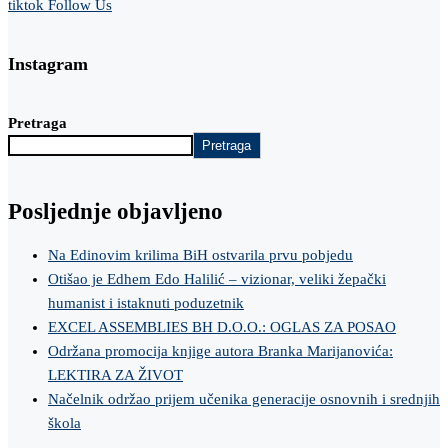
tiktok
Follow Us
Instagram
Pretraga
Pretraga
Posljednje objavljeno
Na Edinovim krilima BiH ostvarila prvu pobjedu
Otišao je Edhem Edo Halilić – vizionar, veliki žepački
humanist i istaknuti poduzetnik
EXCEL ASSEMBLIES BH D.O.O.: OGLAS ZA POSAO
Održana promocija knjige autora Branka Marijanovića:
LEKTIRA ZA ŽIVOT
Načelnik održao prijem učenika generacije osnovnih i srednjih
škola