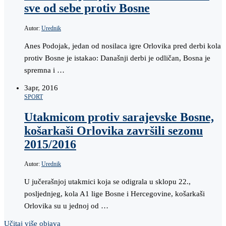
sve od sebe protiv Bosne
Autor:
Urednik
Anes Podojak, jedan od nosilaca igre Orlovika pred derbi kola
protiv Bosne je istakao: Današnji derbi je odličan, Bosna je
spremna i …
3
apr, 2016
SPORT
Utakmicom protiv sarajevske Bosne,
košarkaši Orlovika završili sezonu
2015/2016
Autor:
Urednik
U jučerašnjoj utakmici koja se odigrala u sklopu 22.,
posljednjeg, kola A1 lige Bosne i Hercegovine, košarkaši
Orlovika su u jednoj od …
Učitaj više objava