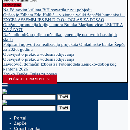
Subota, 8 Augusta, 2026
Izdvojeno
Na Edinovim krilima BiH ostvarila prvu pobjedu
Otišao je Edhem Edo Halilić – vizionar, veliki žepački humanist i...
EXCEL ASSEMBLIES BH D.O.O.: OGLAS ZA POSAO
Održana promocija knjige autora Branka Marijanovića: LEKTIRA
ZA ŽIVOT
Načelnik održao prijem učenika generacije osnovnih i srednjih
škola
Potpisani ugovori za realizaciju projekata Omladinske banke Žepče
za 2026. godinu
Obavijest o prekidu vodosnabdijevanja
Obavijest o prekidu vodosnabdijevanja
Zavidovići domaćin Izbora za Fotomodela Zeničko-dobojskog
kantona 2026
Zovko Žepče: Oglas za posao
POŠALJITE NAM VIJEST
Traži
Traži
Portal
Žepče
Crna hronika