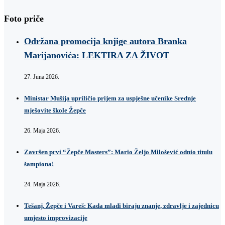
Foto priče
Održana promocija knjige autora Branka
Marijanovića: LEKTIRA ZA ŽIVOT
27. Juna 2026.
Ministar Mušija upriličio prijem za uspješne učenike Srednje
mješovite škole Žepče
26. Maja 2026.
Završen prvi “Žepče Masters”: Mario Željo Milošević odnio titulu
šampiona!
24. Maja 2026.
Tešanj, Žepče i Vareš: Kada mladi biraju znanje, zdravlje i zajednicu
umjesto improvizacije