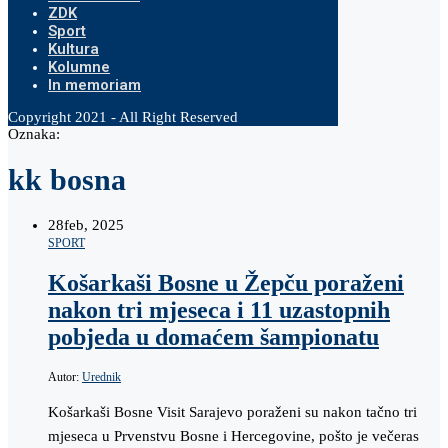
ZDK
Sport
Kultura
Kolumne
In memoriam
Copyright 2021 - All Right Reserved
Oznaka:
kk bosna
28
feb, 2025
SPORT
Košarkaši Bosne u Žepču poraženi
nakon tri mjeseca i 11 uzastopnih
pobjeda u domaćem šampionatu
Autor:
Urednik
Košarkaši Bosne Visit Sarajevo poraženi su nakon tačno tri
mjeseca u Prvenstvu Bosne i Hercegovine, pošto je večeras