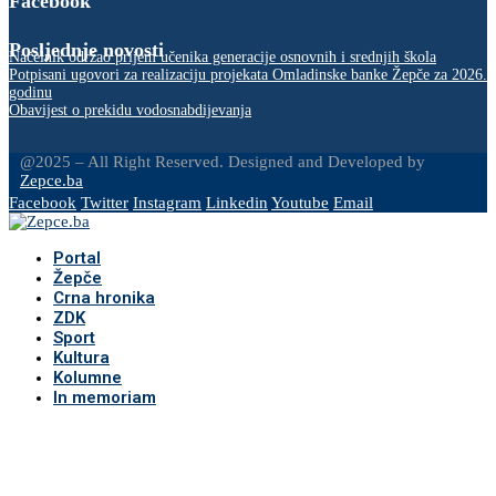
Facebook
Posljednje novosti
Načelnik održao prijem učenika generacije osnovnih i srednjih škola
Potpisani ugovori za realizaciju projekata Omladinske banke Žepče za 2026.
godinu
Obavijest o prekidu vodosnabdijevanja
@2025 – All Right Reserved. Designed and Developed by
Zepce.ba
Facebook
Twitter
Instagram
Linkedin
Youtube
Email
Portal
Žepče
Crna hronika
ZDK
Sport
Kultura
Kolumne
In memoriam