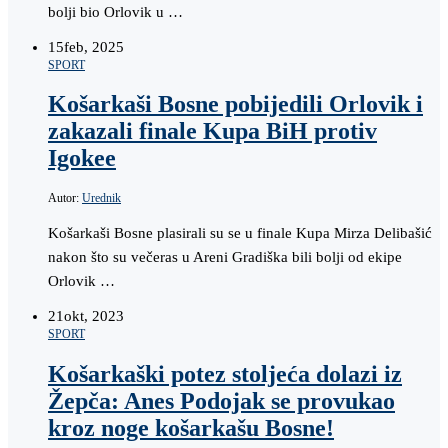
bolji bio Orlovik u …
15
feb, 2025
SPORT
Košarkaši Bosne pobijedili Orlovik i
zakazali finale Kupa BiH protiv
Igokee
Autor:
Urednik
Košarkaši Bosne plasirali su se u finale Kupa Mirza Delibašić
nakon što su večeras u Areni Gradiška bili bolji od ekipe
Orlovik …
21
okt, 2023
SPORT
Košarkaški potez stoljeća dolazi iz
Žepča: Anes Podojak se provukao
kroz noge košarkašu Bosne!