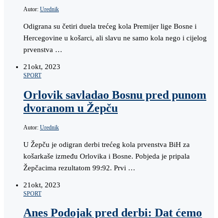
Autor:
Urednik
Odigrana su četiri duela trećeg kola Premijer lige Bosne i
Hercegovine u košarci, ali slavu ne samo kola nego i cijelog
prvenstva …
21
okt, 2023
SPORT
Orlovik savladao Bosnu pred punom
dvoranom u Žepču
Autor:
Urednik
U Žepču je odigran derbi trećeg kola prvenstva BiH za
košarkaše između Orlovika i Bosne. Pobjeda je pripala
Žepčacima rezultatom 99:92. Prvi …
21
okt, 2023
SPORT
Anes Podojak pred derbi: Dat ćemo