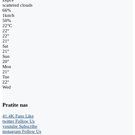
Žepče
scattered clouds
66%
1km/h
50%
22
°
C
22
°
22
°
21
°
Sat
21
°
Sun
20
°
Mon
21
°
Tue
22
°
Wed
Pratite nas
41.4K
Fans
Like
twitter
Follow Us
youtube
Subscribe
instagram
Follow Us