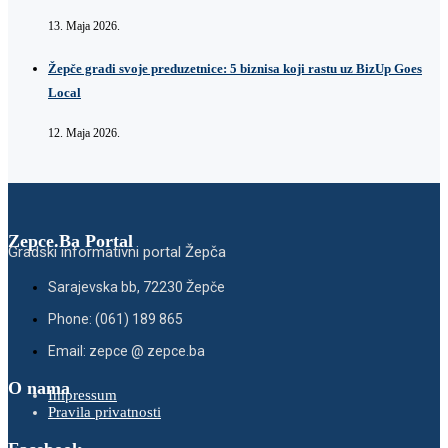
13. Maja 2026.
Žepče gradi svoje preduzetnice: 5 biznisa koji rastu uz BizUp Goes
Local
12. Maja 2026.
Zepce.Ba Portal
Gradski informativni portal Žepča
Sarajevska bb, 72230 Žepče
Phone: (061) 189 865
Email: zepce @ zepce.ba
O nama
Impressum
Pravila privatnosti